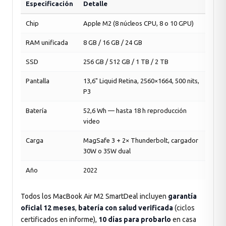
Especificación
Detalle
Chip
Apple M2 (8 núcleos CPU, 8 o 10 GPU)
RAM unificada
8 GB / 16 GB / 24 GB
SSD
256 GB / 512 GB / 1 TB / 2 TB
Pantalla
13,6" Liquid Retina, 2560×1664, 500 nits,
P3
Batería
52,6 Wh — hasta 18 h reproducción
video
Carga
MagSafe 3 + 2× Thunderbolt, cargador
30W o 35W dual
Año
2022
Todos los MacBook Air M2 SmartDeal incluyen
garantía
oficial 12 meses
,
batería con salud verificada
(ciclos
certificados en informe),
10 días para probarlo
en casa