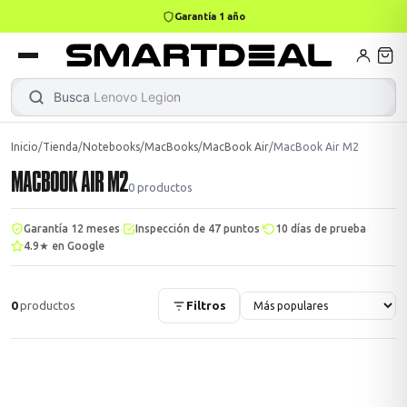
Garantía 1 año
books
Books
ktops
lets
Busca
Lenovo Legion
|
Inicio
/
Tienda
/
Notebooks
/
MacBooks
/
MacBook Air
/
MacBook Air M2
MACBOOK AIR M2
Gamer
MacBook Air
Mini PC
0
productos
·
·
·
Garantía 12 meses
Inspección de 47 puntos
10 días de prueba
4.9★ en Google
odos →
odos →
0
productos
Filtros
Apple
odos →