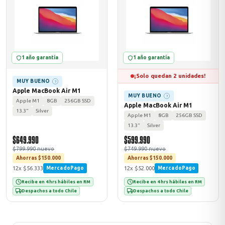
odos →
1 año garantía
1 año garantía
¡Solo quedan 2 unidades!
MUY BUENO
?
Apple MacBook Air M1
MUY BUENO
?
Apple M1
8GB
256GB SSD
Apple MacBook Air M1
13.3"
Silver
Apple M1
8GB
256GB SSD
13.3"
Silver
$649.990
$599.990
$799.990 nuevo
$749.990 nuevo
Ahorras $150.000
Ahorras $150.000
12x $56.333
12x $52.000
MercadoPago
MercadoPago
Recibe en 4 hrs hábiles en RM
Recibe en 4 hrs hábiles en RM
Despachos a todo Chile
Despachos a todo Chile