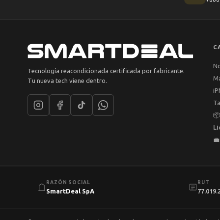
C
N
Tecnología reacondicionada certificada por fabricante.
M
Tu nueva tech viene dentro.
iP
Ta

Li

RAZÓN SOCIAL
RUT
SmartDeal SpA
77.019.