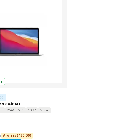
ía
?
ook Air M1
GB
256GB SSD
13.3"
Silver
o
Ahorras $150.000