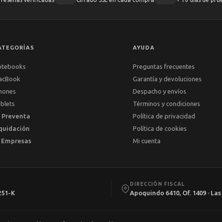
ATEGORÍAS
AYUDA
otebooks
Preguntas frecuentes
acBook
Garantía y devoluciones
hones
Despacho y envíos
blets
Términos y condiciones
 Preventa
Política de privacidad
quidación
Política de cookies
 Empresas
Mi cuenta
DIRECCIÓN FISCAL
251-K
Apoquindo 6410, Of. 1409 · La