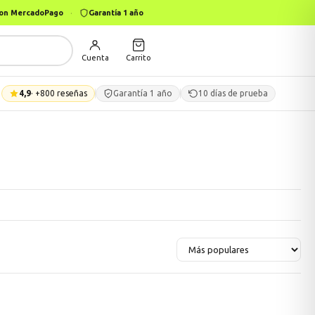
 con MercadoPago
·
Garantía 1 año
Cuenta
Carrito
4,9
· +800 reseñas
Garantía 1 año
10 días de prueba