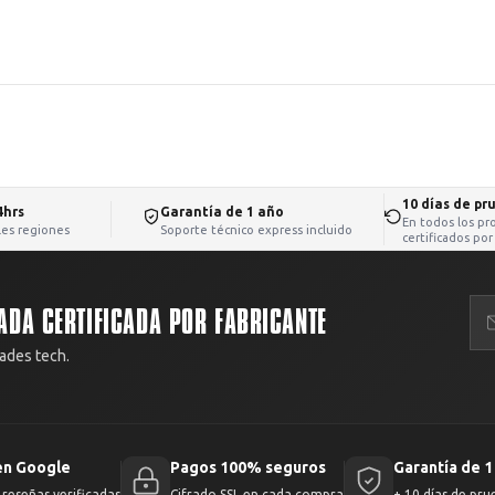
10 días de pr
4hrs
Garantía de 1 año
En todos los pr
iles regiones
Soporte técnico express incluido
certificados por
ADA CERTIFICADA POR FABRICANTE
ades tech.
en Google
Pagos 100% seguros
Garantía de 1
reseñas verificadas
Cifrado SSL en cada compra
+ 10 días de pru