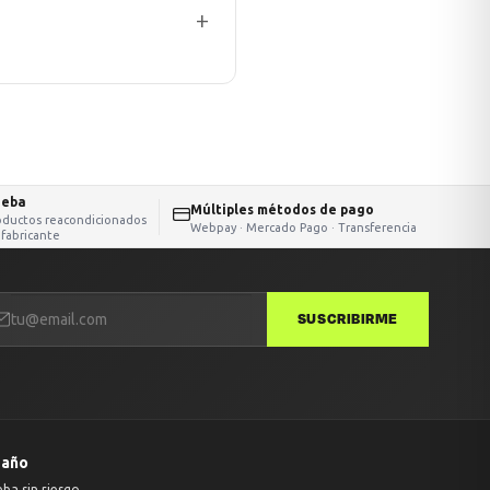
ueba
Múltiples métodos de pago
oductos reacondicionados
Webpay · Mercado Pago · Transferencia
 fabricante
SUSCRIBIRME
 año
eba sin riesgo