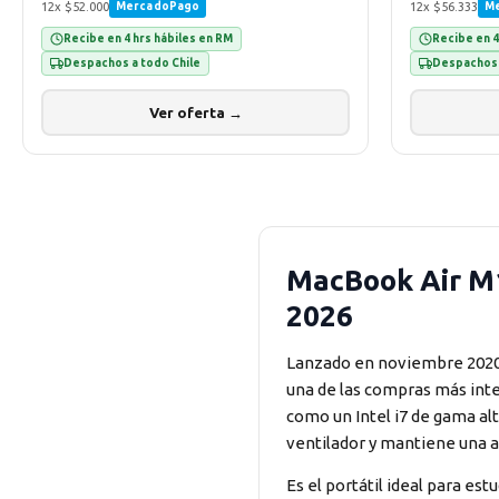
12x $52.000
12x $56.333
MercadoPago
M
Recibe en 4 hrs hábiles en RM
Recibe en 4
Despachos a todo Chile
Despachos 
Ver oferta →
MacBook Air M1 
2026
Lanzado en noviembre 2020, 
una de las compras más inte
como un Intel i7 de gama al
ventilador y mantiene una a
Es el portátil ideal para es