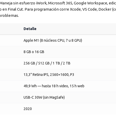
 Maneja sin esfuerzo iWork, Microsoft 365, Google Workspace, edi
0p en Final Cut. Para programación corre Xcode, VS Code, Docker (
problemas.
Detalle
Apple M1 (8 núcleos CPU, 7 u 8 GPU)
8 GB o 16 GB
256 GB / 512 GB / 1 TB / 2 TB
13,3" Retina IPS, 2560×1600, P3
49,9 Wh — hasta 18 h video, 15 h web
USB-C 30W (sin MagSafe)
2020