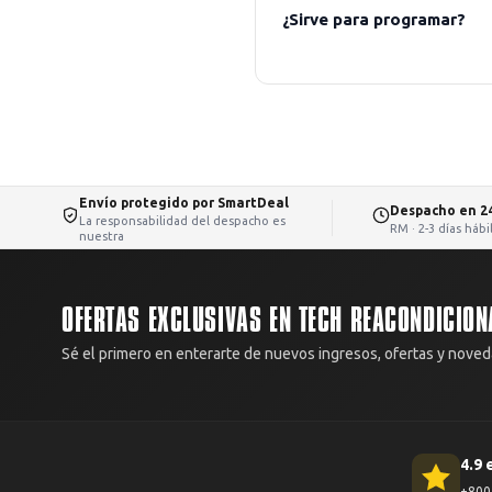
¿Sirve para programar?
Envío protegido por SmartDeal
Despacho en 2
La responsabilidad del despacho es
RM · 2-3 días háb
nuestra
OFERTAS EXCLUSIVAS EN TECH REACONDICION
Sé el primero en enterarte de nuevos ingresos, ofertas y noved
4.9 
+800 