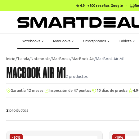
4,9 · +800 reseñas Google
·
Re
Notebooks
MacBooks
Smartphones
Tablets
Inicio
/
Tienda
/
Notebooks
/
MacBooks
/
MacBook Air
/
MacBook Air M1
MACBOOK AIR M1
2
productos
·
·
·
Garantía 12 meses
Inspección de 47 puntos
10 días de prueba
4.9
2
productos
-20%
-19%