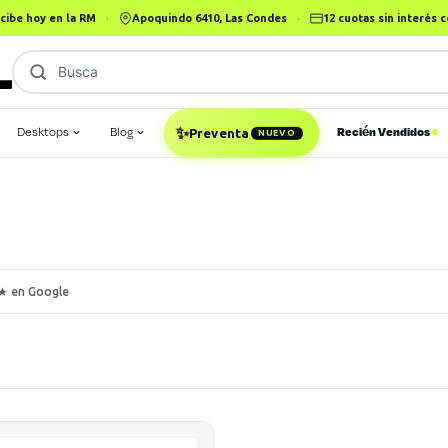
cibe hoy en la RM
·
Apoquindo 6410, Las Condes
·
12 cuotas sin interés
Busca
iPhone
|
✨
Desktops
Blog
Recién Vendidos
Preventa
NUEVO
★ en Google