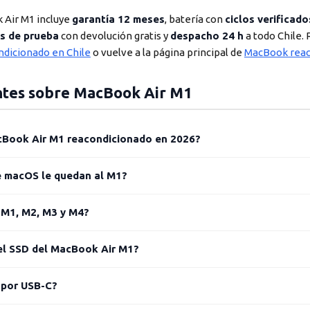
 Air M1 incluye
garantía 12 meses
, batería con
ciclos verificado
as de prueba
con devolución gratis y
despacho 24 h
a todo Chile. 
dicionado en Chile
o vuelve a la página principal de
MacBook reac
ntes sobre MacBook Air M1
cBook Air M1 reacondicionado en 2026?
e macOS le quedan al M1?
 M1, M2, M3 y M4?
el SSD del MacBook Air M1?
 por USB-C?