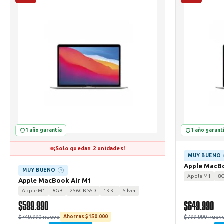
1 año garantía
1 año garant
¡Solo quedan 2 unidades!
MUY BUENO
Apple MacB
MUY BUENO
?
Apple M1
8
Apple MacBook Air M1
Apple M1
8GB
256GB SSD
13.3"
Silver
$599.990
$649.990
$749.990 nuevo
$799.990 nuev
Ahorras $150.000