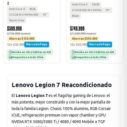
2
Intel Core 5
16GB
Intel Core i5
8GB
512GB SSD M.2 NVMe
14"
512GB M.2 NVMe SSD
14"
Black
Storm Grey
$599.990
$749.990
$749.990 nuevo
$1.299.990 nuevo
Ahorras $150.000
Ahorras $550.000
12x $52.000
12x $65.000
MercadoPago
MercadoPago
Recibe en 4 hrs hábiles en RM
Recibe en 4 hrs hábiles en RM
Despachos a todo Chile
Despachos a todo Chile
Lenovo Legion 7 Reacondicionado
El
Lenovo Legion 7
es el flagship gaming de Lenovo: el
más potente, mejor construido y con la mejor pantalla de
toda la familia Legion. Chasis 100% aluminio, RGB Corsair
iCUE, refrigeración premium con vapor chamber y GPU
NVIDIA RTX 3080/3080 Ti / 4080 / 4090 Mobile a TGP