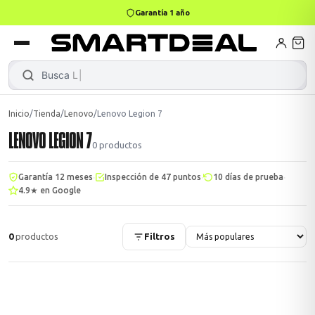
Garantía 1 año
books
Books
ktops
lets
Busca
M
Inicio
/
Tienda
/
Lenovo
/
Lenovo Legion 7
LENOVO LEGION 7
Gamer
MacBook Air
Mini PC
0
productos
·
·
·
Garantía 12 meses
Inspección de 47 puntos
10 días de prueba
4.9★ en Google
odos →
odos →
0
productos
Filtros
Apple
odos →