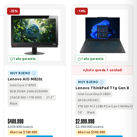
-25%
-14%
1 año garantía
1 año garantía
¡Solo queda 1 unidad!
MUY BUENO
?
Lenovo AIO M820z
MUY BUENO
?
Intel Core i7-8700
Lenovo ThinkPad T1g Gen 8
8GB DDR4-2666 SODIMM
Intel Core Ultra 9 285H
256GB SSD + 1TB HDD
21.5"
64GB LPDDR5
Black
2TB SSD M.2 2280 PCIe Gen 5 NVMe Opal
16"
Black
$409.990
$2.999.990
$549.990 nuevo
$3.499.990 nuevo
Ahorras $140.000
Ahorras $500.000