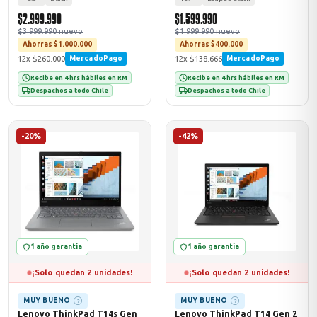
$2.999.990
$1.599.990
$3.999.990 nuevo
$1.999.990 nuevo
Ahorras $1.000.000
Ahorras $400.000
12x $260.000
12x $138.666
MercadoPago
MercadoPago
Recibe en 4 hrs hábiles en RM
Recibe en 4 hrs hábiles en RM
Despachos a todo Chile
Despachos a todo Chile
-20%
-42%
1 año garantía
1 año garantía
¡Solo quedan 2 unidades!
¡Solo quedan 2 unidades!
MUY BUENO
MUY BUENO
?
?
Lenovo ThinkPad T14s Gen
Lenovo ThinkPad T14 Gen 2