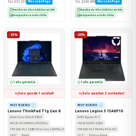
12x $35.533
12x $260.000
MercadoPago
MercadoPago
Recibe en 4 hrs hábiles en RM
Recibe en 4 hrs hábiles en RM
Despachos a todo Chile
Despachos a todo Chile
-25%
-20%
1 año garantía
1 año garantía
¡Solo queda 1 unidad!
¡Solo quedan 2 unidades!
MUY BUENO
MUY BUENO
?
?
Lenovo ThinkPad T1g Gen 8
Lenovo Legion 5 15AKP10
Intel Core Ultra 9 285H
AMD Ryzen AI 7
64GB LPCAMM2 LPDDR5x
16GB DDR5-5600
2TB SSD M.2 2280 PCIe Gen 5 NVMe Opal 2.0
1TB SSD M.2 NVMe PCIe 4.0
16.0"
Black
15.1"
Eclipse Black