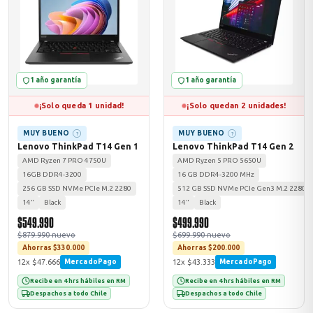
odos →
1 año garantía
1 año garantía
¡Solo queda 1 unidad!
¡Solo quedan 2 unidades!
MUY BUENO
MUY BUENO
?
?
Lenovo ThinkPad T14 Gen 1
Lenovo ThinkPad T14 Gen 2
AMD Ryzen 7 PRO 4750U
AMD Ryzen 5 PRO 5650U
16GB DDR4-3200
16 GB DDR4-3200 MHz
256 GB SSD NVMe PCIe M.2 2280
512 GB SSD NVMe PCIe Gen3 M.2 2280
14"
Black
14"
Black
$549.990
$499.990
$879.990 nuevo
$699.990 nuevo
Ahorras $330.000
Ahorras $200.000
12x $47.666
12x $43.333
MercadoPago
MercadoPago
Recibe en 4 hrs hábiles en RM
Recibe en 4 hrs hábiles en RM
Despachos a todo Chile
Despachos a todo Chile