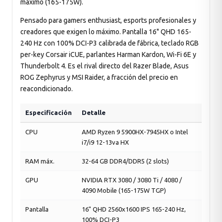
máximo (165-175W).
Pensado para gamers enthusiast, esports profesionales y
creadores que exigen lo máximo. Pantalla 16" QHD 165-
240 Hz con 100% DCI-P3 calibrada de fábrica, teclado RGB
per-key Corsair iCUE, parlantes Harman Kardon, Wi-Fi 6E y
Thunderbolt 4. Es el rival directo del Razer Blade, Asus
ROG Zephyrus y MSI Raider, a fracción del precio en
reacondicionado.
Especificación
Detalle
CPU
AMD Ryzen 9 5900HX-7945HX o Intel
i7/i9 12-13va HX
RAM máx.
32-64 GB DDR4/DDR5 (2 slots)
GPU
NVIDIA RTX 3080 / 3080 Ti / 4080 /
4090 Mobile (165-175W TGP)
Pantalla
16" QHD 2560x1600 IPS 165-240 Hz,
100% DCI-P3