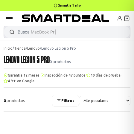
Garantía 1 año
4,9 · +800 reseñas Google
books
Books
ktops
lets
Busca
MacBook Pro
Inicio
/
Tienda
/
Lenovo
/
Lenovo Legion 5 Pro
LENOVO LEGION 5 PRO
Gamer
MacBook Air
Mini PC
0
productos
·
·
·
Garantía 12 meses
Inspección de 47 puntos
10 días de prueba
4.9★ en Google
odos →
odos →
0
productos
Filtros
Apple
odos →