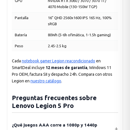
GPU
NVIDIA RTX 3060 / 3070 / 3070 Ti /
4070 Mobile (130-150W TGP)
Pantalla
16" QHD 2560x1600 IPS 165 Hz, 100%
sRGB
Batería
80Wh (5-6h ofimática, 1-1.5h gaming)
Peso
2.45-2.5 kg
Cada
notebook gamer Legion reacondicionado
en
SmartDeal incluye
12 meses de garantía
, Windows 11
Pro OEM, factura SII y despacho 24h. Compara con otros
Legion en
nuestro catálogo
.
Preguntas frecuentes sobre
Lenovo Legion 5 Pro
¿Qué juegos AAA corre a 1080p y 1440p