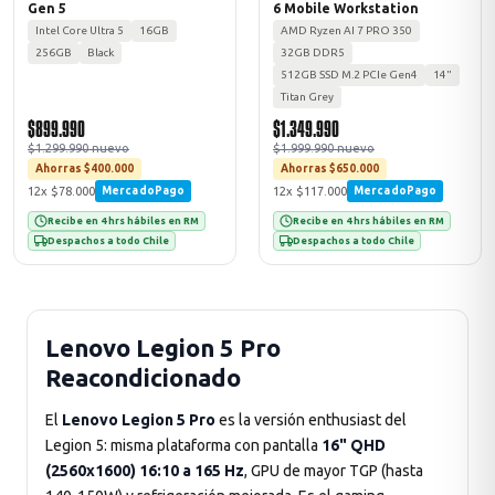
Gen 5
6 Mobile Workstation
Intel Core Ultra 5
16GB
AMD Ryzen AI 7 PRO 350
256GB
Black
32GB DDR5
512GB SSD M.2 PCIe Gen4
14"
Titan Grey
$899.990
$1.349.990
$1.299.990 nuevo
$1.999.990 nuevo
Ahorras $400.000
Ahorras $650.000
12x $78.000
12x $117.000
MercadoPago
MercadoPago
Recibe en 4 hrs hábiles en RM
Recibe en 4 hrs hábiles en RM
Despachos a todo Chile
Despachos a todo Chile
Lenovo Legion 5 Pro
Reacondicionado
El
Lenovo Legion 5 Pro
es la versión enthusiast del
Legion 5: misma plataforma con pantalla
16" QHD
(2560x1600) 16:10 a 165 Hz
, GPU de mayor TGP (hasta