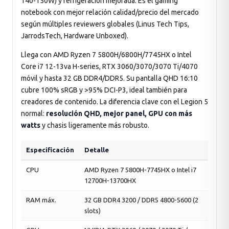
140-150W) y refrigeración mejorada. Es el gaming
notebook con mejor relación calidad/precio del mercado
según múltiples reviewers globales (Linus Tech Tips,
JarrodsTech, Hardware Unboxed).
Llega con AMD Ryzen 7 5800H/6800H/7745HX o Intel
Core i7 12-13va H-series, RTX 3060/3070/3070 Ti/4070
móvil y hasta 32 GB DDR4/DDR5. Su pantalla QHD 16:10
cubre 100% sRGB y >95% DCI-P3, ideal también para
creadores de contenido. La diferencia clave con el Legion 5
normal:
resolución QHD, mejor panel, GPU con más
watts
y chasis ligeramente más robusto.
Especificación
Detalle
CPU
AMD Ryzen 7 5800H-7745HX o Intel i7
12700H-13700HX
RAM máx.
32 GB DDR4 3200 / DDR5 4800-5600 (2
slots)