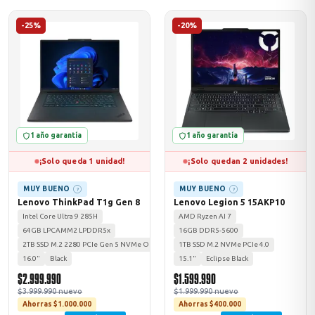
-25%
-20%
1 año garantía
1 año garantía
¡Solo queda 1 unidad!
¡Solo quedan 2 unidades!
MUY BUENO
MUY BUENO
?
?
Lenovo ThinkPad T1g Gen 8
Lenovo Legion 5 15AKP10
Intel Core Ultra 9 285H
AMD Ryzen AI 7
64GB LPCAMM2 LPDDR5x
16GB DDR5-5600
2TB SSD M.2 2280 PCIe Gen 5 NVMe Opal 2.0
1TB SSD M.2 NVMe PCIe 4.0
16.0"
Black
15.1"
Eclipse Black
$2.999.990
$1.599.990
$3.999.990 nuevo
$1.999.990 nuevo
Ahorras $1.000.000
Ahorras $400.000