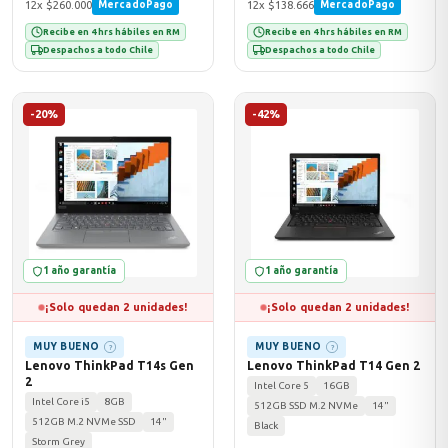
12x $260.000
12x $138.666
MercadoPago
MercadoPago
Recibe en 4 hrs hábiles en RM
Recibe en 4 hrs hábiles en RM
Despachos a todo Chile
Despachos a todo Chile
-20%
-42%
1 año garantía
1 año garantía
¡Solo quedan 2 unidades!
¡Solo quedan 2 unidades!
MUY BUENO
MUY BUENO
?
?
Lenovo ThinkPad T14s Gen
Lenovo ThinkPad T14 Gen 2
2
Intel Core 5
16GB
Intel Core i5
8GB
512GB SSD M.2 NVMe
14"
512GB M.2 NVMe SSD
14"
Black
Storm Grey