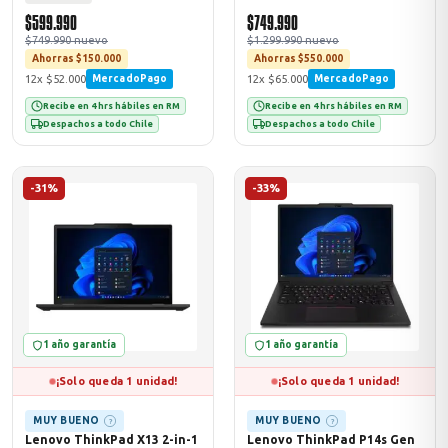
$599.990
$749.990
$749.990 nuevo
$1.299.990 nuevo
Ahorras $150.000
Ahorras $550.000
12x $52.000
12x $65.000
MercadoPago
MercadoPago
Recibe en 4 hrs hábiles en RM
Recibe en 4 hrs hábiles en RM
Despachos a todo Chile
Despachos a todo Chile
-31%
-33%
1 año garantía
1 año garantía
¡Solo queda 1 unidad!
¡Solo queda 1 unidad!
MUY BUENO
MUY BUENO
?
?
Lenovo ThinkPad X13 2-in-1
Lenovo ThinkPad P14s Gen