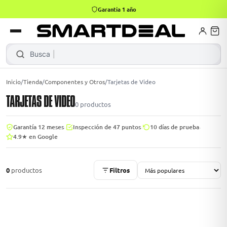
Garantía 1 año
4,9 · +800 reseñas Google
books
Books
ktops
lets
Busca
Inicio
/
Tienda
/
Componentes y Otros
/
Tarjetas de Video
TARJETAS DE VIDEO
Gamer
MacBook Air
Mini PC
0
productos
·
·
·
Garantía 12 meses
Inspección de 47 puntos
10 días de prueba
4.9★ en Google
odos →
odos →
0
productos
Filtros
Apple
odos →