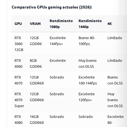
Comparativa GPUs gaming actuales (2026):
Rendimiento
Rendimiento
GPU
VRAM
4K
1080p
1440p
RTX
12GB
Excelente
Bueno 80-
Limitado
3060
GDDR6
144fps+
100fps
12GB
RTX
8GB
Excelente
Muy bueno
Limitado
4060
GDDR6
con DLSS
RTX
12GB
Sobrado
Excelente
Bueno
4070
GDDR6X
100-144fps
con DLSS
RTX
12GB
Sobrado
Excelente
Muy
4070
GDDR6X
120fps+
bueno
Super
con DLSS
RTX
16GB
Sobrado
Sobrado
Excelente
4080
GDDR6X
80-