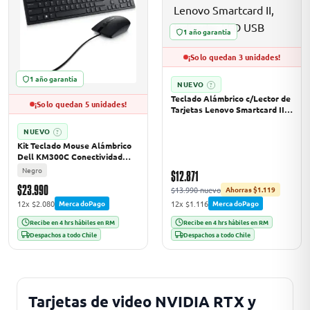
1 año garantía
odos →
¡Solo quedan 3 unidades!
1 año garantía
NUEVO
?
Teclado Alámbrico c/Lector de
¡Solo quedan 5 unidades!
Tarjetas Lenovo Smartcard II,
Indicador LED USB
NUEVO
?
Kit Teclado Mouse Alámbrico
Dell KM300C Conectividad
USB Cable 1.8 mts Negro
Negro
$12.871
$23.990
$13.990 nuevo
Ahorras $1.119
12x $2.080
12x $1.116
MercadoPago
MercadoPago
Recibe en 4 hrs hábiles en RM
Recibe en 4 hrs hábiles en RM
Despachos a todo Chile
Despachos a todo Chile
Tarjetas de video NVIDIA RTX y