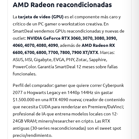
AMD Radeon reacondicionadas
La
tarjeta de video (GPU)
es el componente más caro y
crítico de un PC gamer o workstation creativa. En
SmartDeal vendemos GPUs reacondicionadas y nuevas de
outlet:
NVIDIA GeForce RTX 3060, 3070, 3080, 3090,
4060, 4070, 4080, 4090
, además de
AMD Radeon RX
6600, 6700, 6800, 7700, 7800, 7900 XT/XTX
. Marcas:
ASUS, MSI, Gigabyte, EVGA, PNY, Zotac, Sapphire,
PowerColor. Garantía SmartDeal 12 meses sobre fallas
funcionales.
Perfil del comprador: gamer que quiere correr Cyberpunk
2077 o Hogwarts Legacy en 1440p 144Hz sin gastar
$1.500.000 en una RTX 4090 nueva; creador de contenido
que necesita CUDA para renderizar en Premiere/DaVinci;
profesional de IA que entrena modelos locales con 12-
24GB VRAM; minero/researcher en cripto. Las RTX
antiguas (30-series reacondicionadas) son el sweet spot
precio/rendimiento.