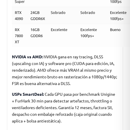
Super
100fps
RTX
24GB
Sobrado
Sobrado
Excelente
4090
GDDR6X
100fps+
RX
16GB
Excelente
Excelente
Bueno
7800
GDDR6
100fps+
XT
NVIDIA vs AMD:
NVIDIA gana en ray tracing, DLSS
(upscaling con IA) y software pro (CUDA para edición, IA,
renderizado). AMD ofrece más VRAM al mismo precio y
mejor rendimiento bruto en rasterización a 1080p/1440p;
FSR es buena alternativa a DLSS.
USPs SmartDeal:
Cada GPU pasa por benchmark Unigine
+ FurMark 30 min para detectar artefactos, throttling o
ventiladores deficientes. Garantía 12 meses, factura SII,
despacho con embalaje reforzado (caja original cuando
aplica + bolsa antiestática).