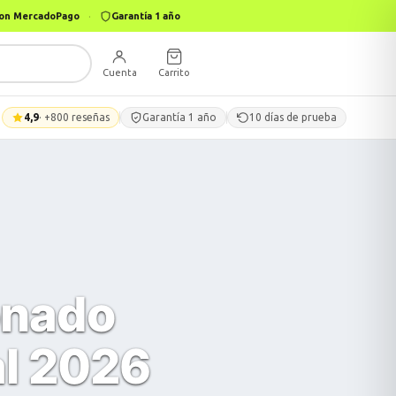
 con MercadoPago
·
Garantía 1 año
Cuenta
Carrito
4,9
· +800 reseñas
Garantía 1 año
10 días de prueba
onado
al 2026