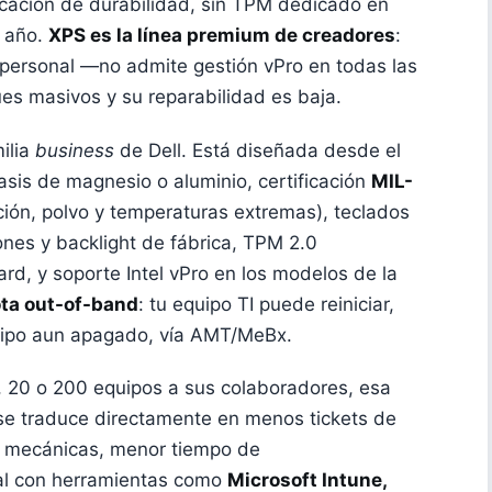
ificación de durabilidad, sin TPM dedicado en
1 año.
XPS es la línea premium de creadores
:
 personal —no admite gestión vPro en todas las
es masivos y su reparabilidad es baja.
milia
business
de Dell. Está diseñada desde el
asis de magnesio o aluminio, certificación
MIL-
ación, polvo y temperaturas extremas), teclados
iones y backlight de fábrica, TPM 2.0
card, y soporte Intel vPro en los modelos de la
ta out-of-band
: tu equipo TI puede reiniciar,
quipo aun apagado, vía AMT/MeBx.
, 20 o 200 equipos a sus colaboradores, esa
e traduce directamente en menos tickets de
as mecánicas, menor tiempo de
eal con herramientas como
Microsoft Intune,