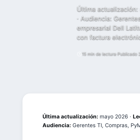
Última actualización:
· Audiencia: Gerent
empresarial Dell Lat
con factura electrón
15 min de lectura
·
Publicado 
Última actualización:
mayo 2026 ·
Le
Audiencia:
Gerentes TI, Compras, PyM