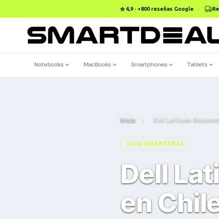
4,9 · +800 reseñas Google
·
Re
Notebooks
MacBooks
Smartphones
Tablets
Inicio
›
Dell Latitude Reacond
GUÍA SMARTDEAL
Dell La
en Chil