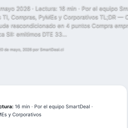
 mayo 2026 · Lectura: 16 min · Por el equipo S
es TI, Compras, PyMEs y Corporativos TL;DR —
itude reacondicionado en 4 puntos Compra emp
ica SII: emitimos DTE 33…
20 de mayo, 2026
·
por SmartDeal.cl
ctura:
16 min · Por el equipo SmartDeal ·
Es y Corporativos