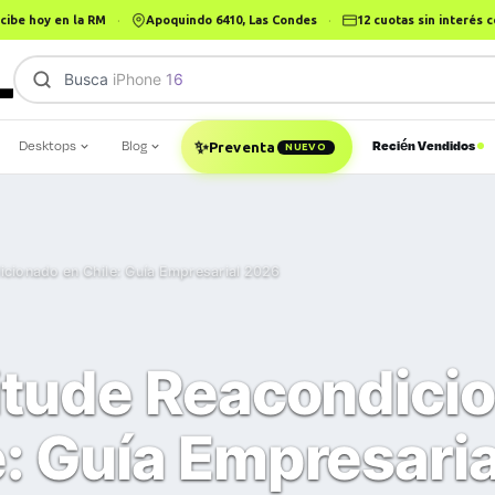
cibe hoy en la RM
·
Apoquindo 6410, Las Condes
·
12 cuotas sin interés
Busca
Desktops
Blog
Recién Vendidos
✨
Preventa
NUEVO
icionado en Chile: Guía Empresarial 2026
titude Reacondici
e: Guía Empresari