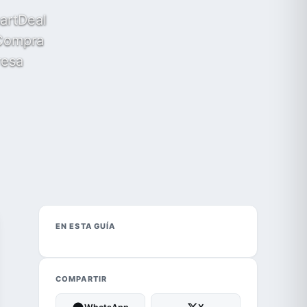
martDeal
 Compra
resa
EN ESTA GUÍA
COMPARTIR