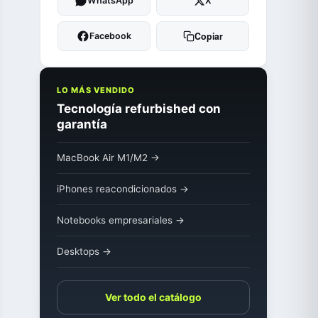
WhatsApp
X
Copiar
Facebook
LO MÁS VENDIDO
Tecnología refurbished con
garantía
MacBook Air M1/M2 →
iPhones reacondicionados →
Notebooks empresariales →
Desktops →
Ver todo el catálogo