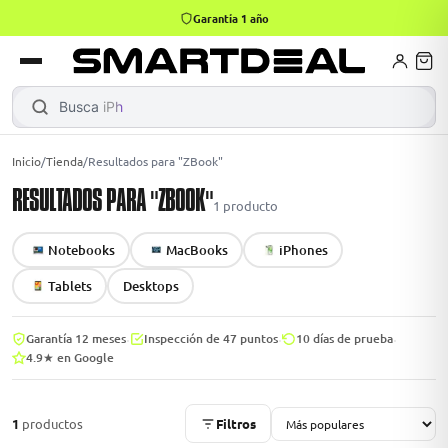
Garantía 1 año
books
Books
ktops
lets
Busca
iPhone
|
Inicio
/
Tienda
/
Resultados para "ZBook"
RESULTADOS PARA "ZBOOK"
Gamer
MacBook Air
Mini PC
1
producto
Notebooks
MacBooks
iPhones
odos →
odos →
Tablets
Desktops
·
·
·
Garantía 12 meses
Inspección de 47 puntos
10 días de prueba
4.9★ en Google
Apple
odos →
1
productos
Filtros