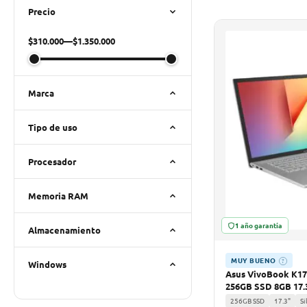
Precio
$310.000
—
$1.350.000
Marca
Tipo de uso
Procesador
Memoria RAM
1 año garantía
Almacenamiento
MUY BUENO
?
Windows
Asus VivoBook K17
256GB SSD 8GB 17.
SILVER B-GRADE
256GB SSD
17.3"
Si