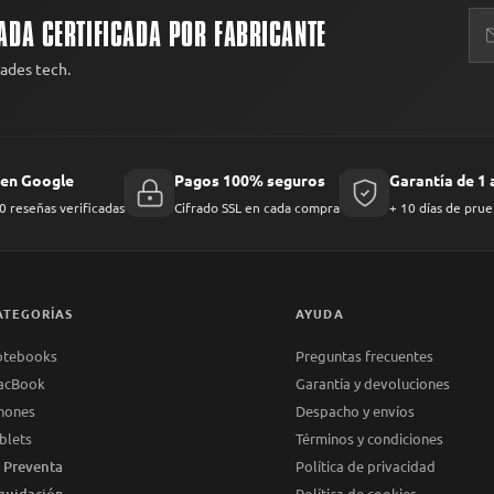
ADA CERTIFICADA POR FABRICANTE
dades tech.
 en Google
Pagos 100% seguros
Garantía de 1
 reseñas verificadas
Cifrado SSL en cada compra
+ 10 días de prue
ATEGORÍAS
AYUDA
otebooks
Preguntas frecuentes
acBook
Garantía y devoluciones
hones
Despacho y envíos
blets
Términos y condiciones
 Preventa
Política de privacidad
quidación
Política de cookies