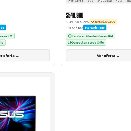
Intel Core 5
8GB
512GB SSD
17.3"
Bl
$549.990
$849.990 nuevo
Ahorras $300.000
12x $47.666
ago
MercadoPago
les en RM
Recibe en 4 hrs hábiles en RM
ile
Despachos a todo Chile
r oferta →
Ver oferta →