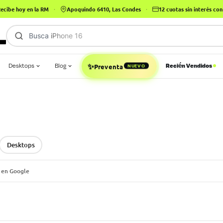
ecibe hoy en la RM
·
Apoquindo 6410, Las Condes
·
12 cuotas sin interés c
Busca
iPhone 16
✨
Desktops
Blog
Recién Vendidos
Preventa
NUEVO
Desktops
 en Google