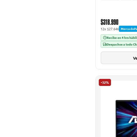
$318.990
12x $27.646
MercadoP
Recibe en 4 hrs hábi
Despachos a todo Ch
Ve
-32%