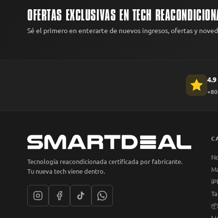
OFERTAS EXCLUSIVAS EN TECH REACONDICION
Sé el primero en enterarte de nuevos ingresos, ofertas y nove
4.9
+800
C
N
Tecnología reacondicionada certificada por fabricante.
M
Tu nueva tech viene dentro.
iP
Ta
📦
Li