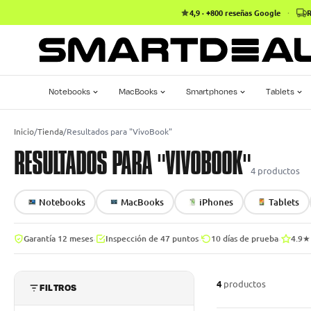
4,9 · +800 reseñas Google
·
R
Notebooks
MacBooks
Smartphones
Tablets
Inicio
/
Tienda
/
Resultados para "VivoBook"
RESULTADOS PARA "VIVOBOOK"
4
productos
Notebooks
MacBooks
iPhones
Tablets
·
·
·
Garantía 12 meses
Inspección de 47 puntos
10 días de prueba
4.9★
4
productos
FILTROS