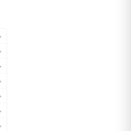
+
+
+
+
+
+
)
+
.