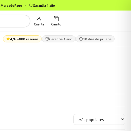
on MercadoPago
·
Garantía 1 año
Cuenta
Carrito
4,9
· +800 reseñas
Garantía 1 año
10 días de prueba