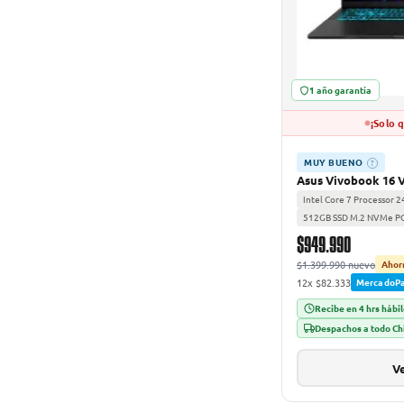
1 año garantía
¡Solo 
MUY BUENO
?
Asus Vivobook 16 
Intel Core 7 Processor 
512GB SSD M.2 NVMe P
$949.990
$1.399.990 nuevo
Ahor
12x $82.333
MercadoP
Recibe en 4 hrs hábi
Despachos a todo Ch
Ve