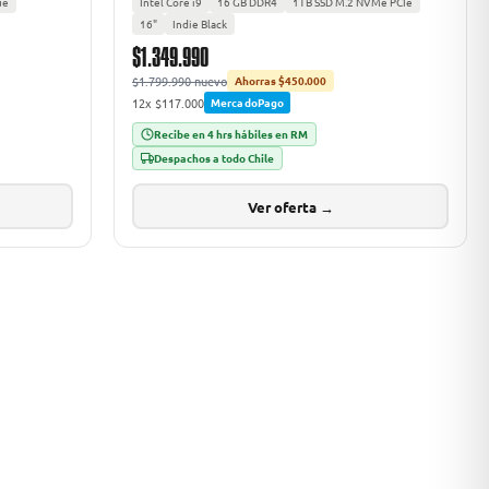
ue
Intel Core i9
16 GB DDR4
1TB SSD M.2 NVMe PCIe
16"
Indie Black
$1.349.990
$1.799.990 nuevo
Ahorras $450.000
12x $117.000
MercadoPago
Recibe en 4 hrs hábiles en RM
Despachos a todo Chile
Ver oferta →