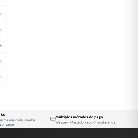
+
+
,
+
+
+
eba
Múltiples métodos de pago
ductos reacondicionados
Webpay · Mercado Pago · Transferencia
fabricante