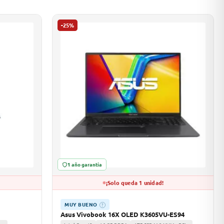
-25%
1 año garantía
¡Solo queda 1 unidad!
MUY BUENO
?
Asus Vivobook 16X OLED K3605VU-ES94