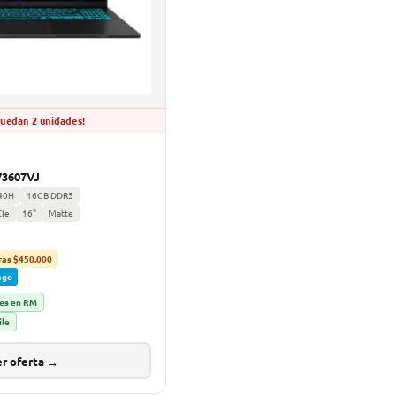
quedan 2 unidades!
V3607VJ
240H
16GB DDR5
CIe
16"
Matte
ras $450.000
ago
les en RM
ile
r oferta →