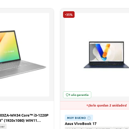
-35%
1 año garantía
¡Solo quedan 2 unidades!
03ZA-WH34 Core™ i3-1220P
MUY BUENO
?
3" (1920x1080) WIN11
Asus VivoBook 17
lver