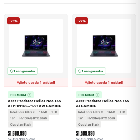
-23%
-27%
ASUS
1 año garantía
1 año garantía
¡Solo queda 1 unidad!
¡Solo queda 1 unidad!
ACER
PREMIUM
PREMIUM
?
?
Acer Predator Helios Neo 16S
Acer Predator Helios Neo 16S
AI PHN16S-71-91AW GAMING
AI GAMING
Intel Core Ultra 9
16GB
1TB
Intel Core Ultra 9
16GB
1TB
16"
NVIDIA® RTX 5060
16"
NVIDIA® RTX 5060
Obsidian Black
Obsidian Black
$1.699.990
$1.599.990
$2.199.990 nuevo
$2.199.990 nuevo