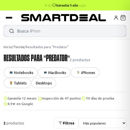
Garantía 1 año
4,9 · +800 reseñas Google
books
Books
ktops
lets
Busca
iPhone 1
|
Inicio
/
Tienda
/
Resultados para "Predator"
RESULTADOS PARA "PREDATOR"
Gamer
MacBook Air
Mini PC
2
productos
Notebooks
MacBooks
iPhones
odos →
odos →
Tablets
Desktops
·
·
·
Garantía 12 meses
Inspección de 47 puntos
10 días de prueba
4.9★ en Google
Apple
odos →
2
productos
Filtros