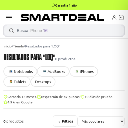
Garantía 1 año
books
Books
ktops
lets
Busca
iPhone 16
|
Inicio
/
Tienda
/
Resultados para "LOQ"
RESULTADOS PARA "LOQ"
Gamer
MacBook Air
Mini PC
0
productos
Notebooks
MacBooks
iPhones
odos →
odos →
Tablets
Desktops
·
·
·
Garantía 12 meses
Inspección de 47 puntos
10 días de prueba
4.9★ en Google
Apple
odos →
0
productos
Filtros