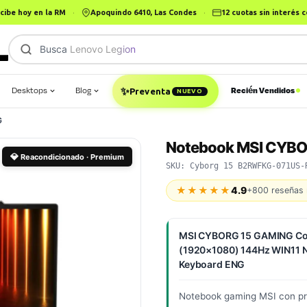
cibe hoy en la RM
·
Apoquindo 6410, Las Condes
·
12 cuotas sin interés
Busca
Lenovo
|
✨
Desktops
Blog
Recién Vendidos
Preventa
NUEVO
G
Notebook MSI CYB
💎
Reacondicionado · Premium
SKU: Cyborg 15 B2RWFKG-071US-
★★★★★
4.9
+800 reseñas 
MSI CYBORG 15 GAMING Cor
(1920×1080) 144Hz WIN11 
Keyboard ENG
Notebook gaming MSI con pro