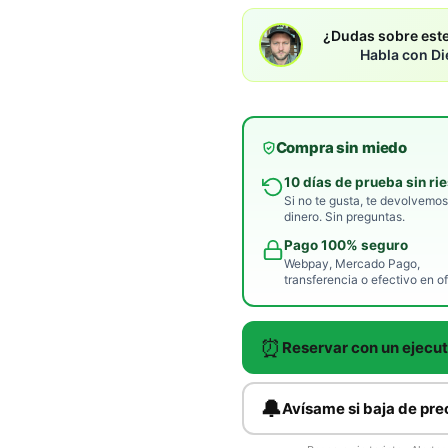
¿Dudas sobre es
Habla con Di
Compra sin miedo
10 días de prueba sin ri
Si no te gusta, te devolvemos
dinero. Sin preguntas.
Pago 100% seguro
Webpay, Mercado Pago,
transferencia o efectivo en of
⏰
Reservar con un ejecut
🔔
Avísame si baja de pre