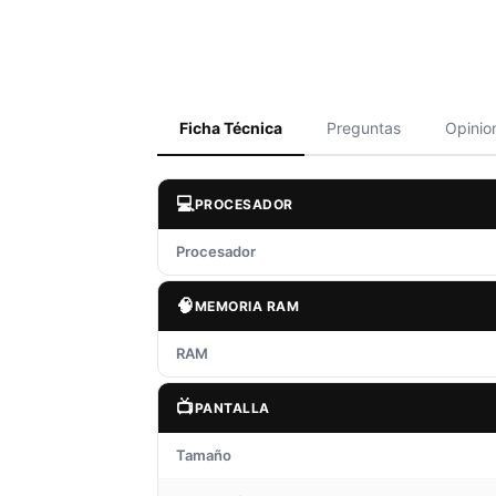
Ficha Técnica
Preguntas
Opinio
💻
PROCESADOR
Procesador
🧠
MEMORIA RAM
RAM
📺
PANTALLA
Tamaño