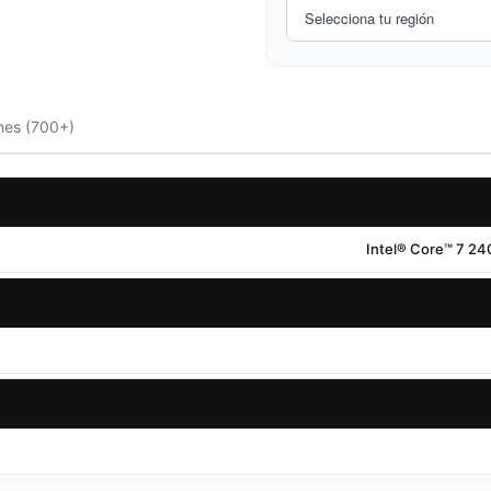
nes (700+)
Intel® Core™ 7 240