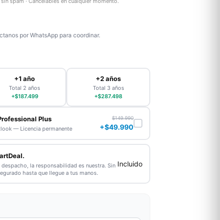
as sin spam · Cancelables en cualquier momento.
tanos por WhatsApp para coordinar.
+1 año
+2 años
Total 2 años
Total 3 años
+$187.499
+$287.498
Professional Plus
$149.990
+$49.990
tlook — Licencia permanente
artDeal.
Incluido
l despacho, la responsabilidad es nuestra. Sin
segurado hasta que llegue a tus manos.