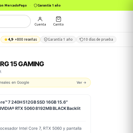
 con MercadoPago
·
Garantía 1 año
Cuenta
Carrito
4,9
· +800 reseñas
Garantía 1 año
10 días de prueba
ORG 15 GAMING
R
reales en Google
Ver →
e™ 7 240H 512GB SSD 16GB 15.6″
NVIDIA® RTX 5060 8192MB BLACK Backlit
cesador Intel Core 7, RTX 5060 y pantalla