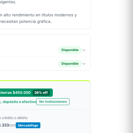
igentes.
 alto rendimiento en títulos modernos y
necesitan potencia gráfica.
Disponible
Disponible
Ahorras $450.000
26% off
, depósito o efectivo
Ver instrucciones
e crédito o débito
8.333
con
MercadoPago