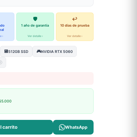
🛡️
↩️
ado
1 año de garantía
10 días de prueba
eal
e ›
Ver detalle ›
Ver detalle ›
💾
🎮
512GB SSD
NVIDIA RTX 5060
?
$5.000
l carrito
WhatsApp