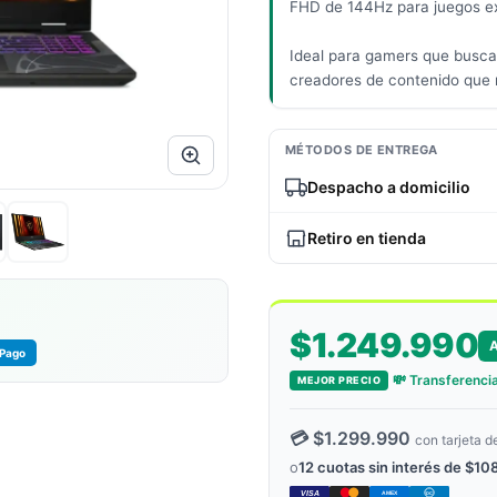
FHD de 144Hz para juegos ex
Ideal para gamers que buscan
creadores de contenido que 
MÉTODOS DE ENTREGA
Despacho a domicilio
Retiro en tienda
$1.249.990
Pago
💸 Transferencia
MEJOR PRECIO
💳 $1.299.990
con tarjeta d
o
12 cuotas sin interés de $10
VISA
AMEX
DC