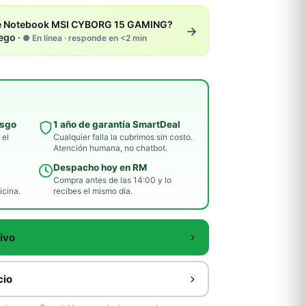
te Notebook MSI CYBORG 15 GAMING?
→
ego ·
● En línea · responde en <2 min
esgo
1 año de garantía SmartDeal
 el
Cualquier falla la cubrimos sin costo.
Atención humana, no chatbot.
Despacho hoy en RM
Compra antes de las 14:00 y lo
icina.
recibes el mismo día.
ivo
cio