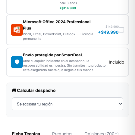
Total 3 años
+$114.998
Microsoft Office 2024 Professional
$149.990
Plus
X
W
+$49.990
P
Word, Excel, PowerPoint, Outlook — Licencia
permanente
Envío protegido por SmartDeal.
🛡️
Ante cualquier incidente en el despacho, la
Incluido
responsabilidad es nuestra. Sin trámites, tu producto
está asegurado hasta que llegue a tus manos.
🚚 Calcular despacho
Ficha Técnica
Preguntas
Opiniones (700+)