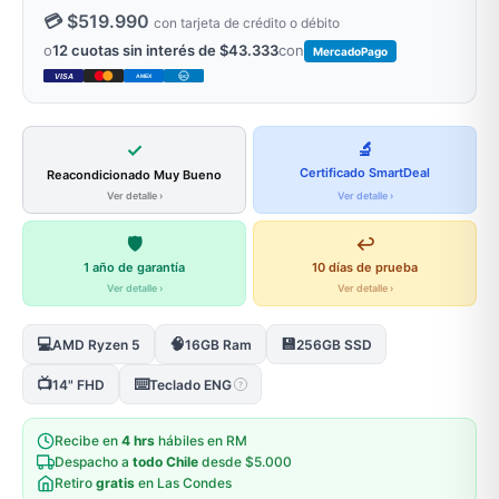
💳 $519.990
con tarjeta de crédito o débito
o
12 cuotas sin interés de $43.333
con
MercadoPago
VISA
AMEX
DC
✓
🔬
Certificado SmartDeal
Reacondicionado Muy Bueno
Ver detalle ›
Ver detalle ›
🛡️
↩️
1 año de garantía
10 días de prueba
Ver detalle ›
Ver detalle ›
💻
🧠
💾
AMD Ryzen 5
16GB Ram
256GB SSD
📺
⌨️
14" FHD
Teclado ENG
?
Recibe en
4 hrs
hábiles en RM
Despacho a
todo Chile
desde $5.000
Retiro
gratis
en Las Condes