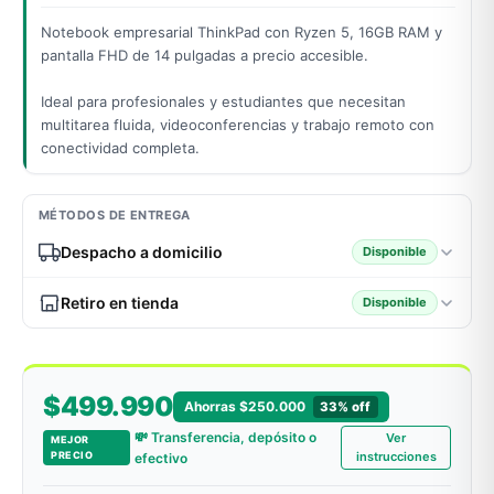
Notebook empresarial ThinkPad con Ryzen 5, 16GB RAM y
pantalla FHD de 14 pulgadas a precio accesible.
odos →
Ideal para profesionales y estudiantes que necesitan
multitarea fluida, videoconferencias y trabajo remoto con
conectividad completa.
MÉTODOS DE ENTREGA
Despacho a domicilio
Disponible
Retiro en tienda
Disponible
$499.990
Ahorras $250.000
33% off
💸 Transferencia, depósito o
Ver
MEJOR
PRECIO
instrucciones
efectivo