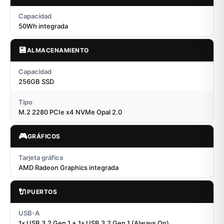
Capacidad
50Wh integrada
💾
ALMACENAMIENTO
Capacidad
256GB SSD
Tipo
M.2 2280 PCIe x4 NVMe Opal 2.0
🎮
GRÁFICOS
Tarjeta gráfica
AMD Radeon Graphics integrada
🔌
PUERTOS
USB-A
1x USB 3.2 Gen 1 + 1x USB 3.2 Gen 1 (Always On)