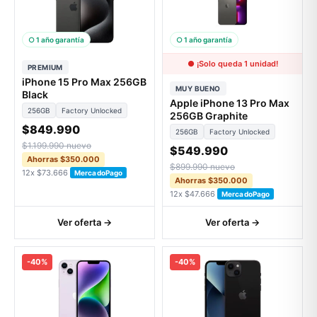
○ 1 año garantía
○ 1 año garantía
● ¡Solo queda 1 unidad!
PREMIUM
iPhone 15 Pro Max 256GB
MUY BUENO
Black
Apple iPhone 13 Pro Max
256GB
Factory Unlocked
256GB Graphite
$849.990
256GB
Factory Unlocked
$1.199.990 nuevo
$549.990
Ahorras $350.000
$899.990 nuevo
12x $73.666
MercadoPago
Ahorras $350.000
12x $47.666
MercadoPago
Ver oferta →
Ver oferta →
-40%
-40%