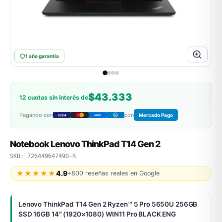
MSI
1 año garantía
$43.333
12 cuotas sin interés de
Pagando con
con
Mercado Pago
VISA
AMEX
DC
ACER
Notebook Lenovo ThinkPad T14 Gen 2
SKU: 726449647490-R
★★★★★
4.9
+800 reseñas reales en Google
Lenovo ThinkPad T14 Gen 2 Ryzen™ 5 Pro 5650U 256GB
SSD 16GB 14″ (1920×1080) WIN11 Pro BLACK ENG