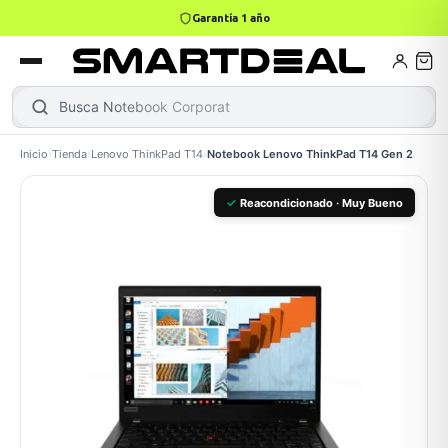
Garantía 1 año
4,9 · +800 reseñas Google
books
Books
ktops
lets
Busca
Notebook Corporativo
Inicio
›
Tienda
›
Lenovo ThinkPad T14
›
Notebook Lenovo ThinkPad T14 Gen 2
Gamer
MacBook Air
Mini PC
✓
Reacondicionado · Muy Bueno
odos →
odos →
Apple
odos →