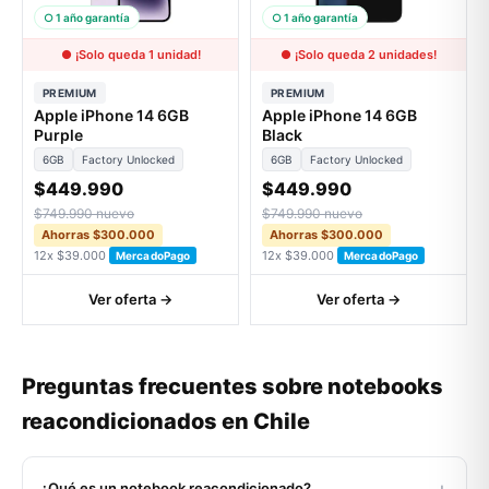
○ 1 año garantía
○ 1 año garantía
● ¡Solo queda 1 unidad!
● ¡Solo queda 2 unidades!
PREMIUM
PREMIUM
Apple iPhone 14 6GB
Apple iPhone 14 6GB
Purple
Black
6GB
Factory Unlocked
6GB
Factory Unlocked
$449.990
$449.990
$749.990 nuevo
$749.990 nuevo
Ahorras $300.000
Ahorras $300.000
12x $39.000
12x $39.000
MercadoPago
MercadoPago
Ver oferta →
Ver oferta →
Preguntas frecuentes sobre notebooks
reacondicionados en Chile
+
¿Qué es un notebook reacondicionado?