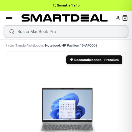
4,9 · +800 reseñas Google
books
Books
ktops
lets
Busca
Ma
Inicio
›
Tienda
›
Notebooks
›
Notebook HP Pavilion 16-AF0003
Gamer
MacBook Air
Mini PC
💎
Reacondicionado · Premium
odos →
odos →
Apple
odos →