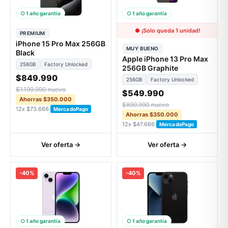
○ 1 año garantía
○ 1 año garantía
● ¡Solo queda 1 unidad!
PREMIUM
iPhone 15 Pro Max 256GB
MUY BUENO
Black
Apple iPhone 13 Pro Max
256GB
Factory Unlocked
256GB Graphite
$849.990
256GB
Factory Unlocked
$1.199.990 nuevo
$549.990
Ahorras $350.000
$899.990 nuevo
12x $73.666
MercadoPago
Ahorras $350.000
12x $47.666
MercadoPago
Ver oferta →
Ver oferta →
-40%
-40%
○ 1 año garantía
○ 1 año garantía