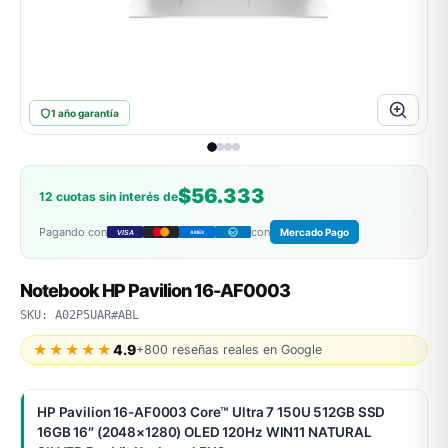
MSI
1 año garantía
$56.333
12 cuotas sin interés de
Pagando con
con
Mercado Pago
VISA
AMEX
DC
ACER
Notebook HP Pavilion 16-AF0003
SKU: A02P5UAR#ABL
★★★★★
4.9
+800 reseñas reales en Google
HP Pavilion 16-AF0003 Core™ Ultra 7 150U 512GB SSD
16GB 16″ (2048×1280) OLED 120Hz WIN11 NATURAL