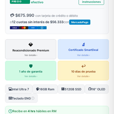
PRECIO
instrucciones
efectivo
💳 $675.990
con tarjeta de crédito o débito
o
12 cuotas sin interés de $56.333
con
MercadoPago
VISA
AMEX
DC
💎
🔬
Certificado SmartDeal
Reacondicionado Premium
Ver detalle ›
Ver detalle ›
🛡️
↩️
1 año de garantía
10 días de prueba
Ver detalle ›
Ver detalle ›
💻
🧠
💾
📺
Intel Ultra 7
16GB Ram
512GB SSD
16" OLED
⌨️
Teclado ENG
?
Recibe en
4 hrs
hábiles en RM