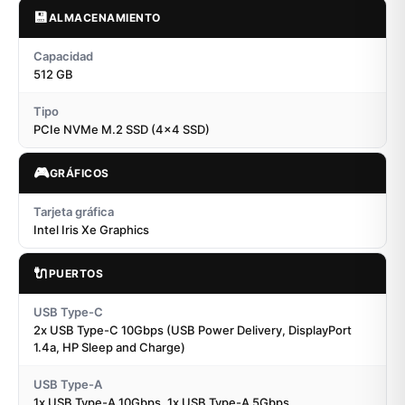
💾
ALMACENAMIENTO
Capacidad
512 GB
Tipo
PCIe NVMe M.2 SSD (4x4 SSD)
🎮
GRÁFICOS
Tarjeta gráfica
Intel Iris Xe Graphics
🔌
PUERTOS
USB Type-C
2x USB Type-C 10Gbps (USB Power Delivery, DisplayPort
1.4a, HP Sleep and Charge)
USB Type-A
1x USB Type-A 10Gbps, 1x USB Type-A 5Gbps