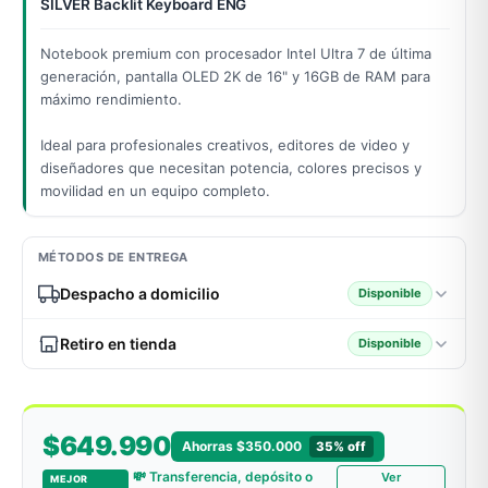
SILVER Backlit Keyboard ENG
Notebook premium con procesador Intel Ultra 7 de última
generación, pantalla OLED 2K de 16" y 16GB de RAM para
odos →
máximo rendimiento.
Ideal para profesionales creativos, editores de video y
diseñadores que necesitan potencia, colores precisos y
movilidad en un equipo completo.
MÉTODOS DE ENTREGA
Despacho a domicilio
Disponible
Retiro en tienda
Disponible
$649.990
Ahorras $350.000
35% off
💸 Transferencia, depósito o
Ver
MEJOR