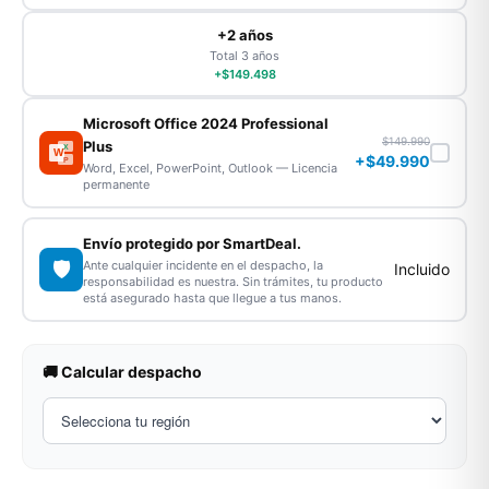
+2 años
Total 3 años
+$149.498
Microsoft Office 2024 Professional
$149.990
Plus
X
W
+$49.990
P
Word, Excel, PowerPoint, Outlook — Licencia
permanente
Envío protegido por SmartDeal.
🛡️
Ante cualquier incidente en el despacho, la
Incluido
responsabilidad es nuestra. Sin trámites, tu producto
está asegurado hasta que llegue a tus manos.
🚚 Calcular despacho