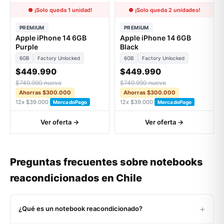
● ¡Solo queda 1 unidad!
● ¡Solo queda 2 unidades!
PREMIUM
PREMIUM
Apple iPhone 14 6GB
Apple iPhone 14 6GB
Purple
Black
6GB
Factory Unlocked
6GB
Factory Unlocked
$449.990
$449.990
$749.990 nuevo
$749.990 nuevo
Ahorras $300.000
Ahorras $300.000
12x $39.000
12x $39.000
MercadoPago
MercadoPago
Ver oferta →
Ver oferta →
Preguntas frecuentes sobre notebooks
reacondicionados en Chile
+
¿Qué es un notebook reacondicionado?