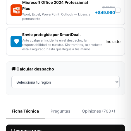
Microsoft Office 2024 Professional
$149.990
Plus
X
W
+$49.990
P
Word, Excel, PowerPoint, Outlook — Licencia
permanente
Envío protegido por SmartDeal.
🛡️
Ante cualquier incidente en el despacho, la
Incluido
responsabilidad es nuestra. Sin trámites, tu producto
está asegurado hasta que llegue a tus manos.
🚚 Calcular despacho
Ficha Técnica
Preguntas
Opiniones (700+)