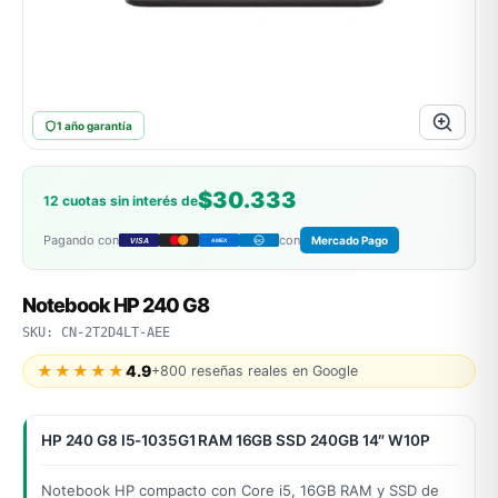
ASUS
1 año garantía
$30.333
12 cuotas sin interés de
Pagando con
con
Mercado Pago
VISA
AMEX
DC
ACER
Notebook HP 240 G8
SKU: CN-2T2D4LT-AEE
★★★★★
4.9
+800 reseñas reales en Google
HP 240 G8 I5-1035G1 RAM 16GB SSD 240GB 14″ W10P
Notebook HP compacto con Core i5, 16GB RAM y SSD de