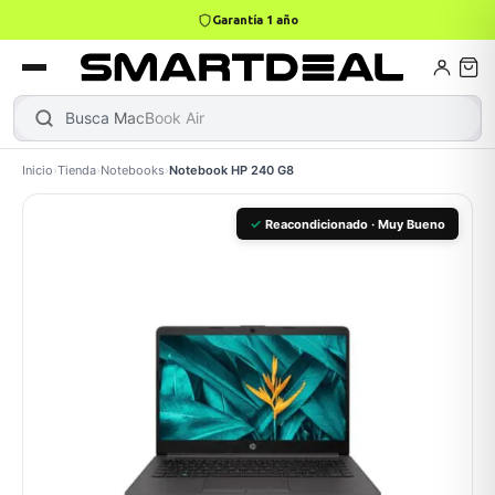
4,9 · +800 reseñas Google
books
Books
ktops
lets
Busca
Inicio
›
Tienda
›
Notebooks
›
Notebook HP 240 G8
Gamer
MacBook Air
Mini PC
✓
Reacondicionado · Muy Bueno
odos →
odos →
Apple
odos →