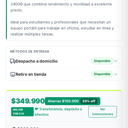
240GB que combina rendimiento y movilidad a excelente
precio.
odos →
Ideal para estudiantes y profesionales que necesitan un
equipo portátil para trabajar en oficina, estudiar en línea y
realizar múltiples tareas.
MÉTODOS DE ENTREGA
Despacho a domicilio
Disponible
Retiro en tienda
Disponible
$349.990
Ahorras $150.000
30% off
💸 Transferencia, depósito o
Ver
MEJOR
PRECIO
instrucciones
efectivo