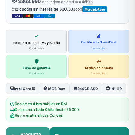
💳 $363.990
con tarjeta de crédito o débito
o
12 cuotas sin interés de $30.333
con
MercadoPago
VISA
AMEX
DC
✓
🔬
Certificado SmartDeal
Reacondicionado Muy Bueno
Ver detalle ›
Ver detalle ›
🛡️
↩️
1 año de garantía
10 días de prueba
Ver detalle ›
Ver detalle ›
💻
🧠
💾
📺
Intel Core i5
16GB Ram
240GB SSD
14" HD
Recibe en
4 hrs
hábiles en RM
Despacho a
todo Chile
desde $5.000
Retiro
gratis
en Las Condes
Producto