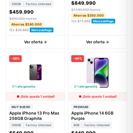
$849.990
256GB
Factory Unlocked
$1.199.990 nuevo
$459.990
Ahorras $350.000
$699.990 nuevo
12x $73.666
MercadoPago
Ahorras $240.000
12x $39.866
MercadoPago
Ver oferta →
Ver oferta →
-39%
-40%
○ 1 año garantía
○ 1 año garantía
● ¡Solo queda 1 unidad!
● ¡Solo queda 1 unidad!
MUY BUENO
PREMIUM
Apple iPhone 13 Pro Max
Apple iPhone 14 6GB
256GB Graphite
Purple
256GB
Factory Unlocked
6GB
Factory Unlocked