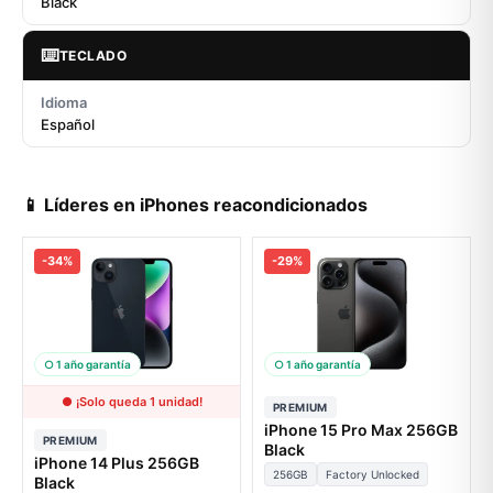
Black
⌨️
TECLADO
Idioma
Español
📱 Líderes en iPhones reacondicionados
-34%
-29%
○ 1 año garantía
○ 1 año garantía
● ¡Solo queda 1 unidad!
PREMIUM
iPhone 15 Pro Max 256GB
PREMIUM
Black
iPhone 14 Plus 256GB
256GB
Factory Unlocked
Black