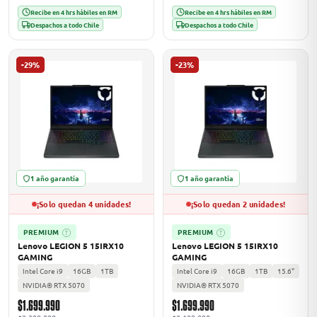
Recibe en 4 hrs hábiles en RM
Recibe en 4 hrs hábiles en RM
Despachos a todo Chile
Despachos a todo Chile
-29%
-23%
1 año garantía
1 año garantía
¡Solo quedan 4 unidades!
¡Solo quedan 2 unidades!
PREMIUM
PREMIUM
?
?
Lenovo LEGION 5 15IRX10
Lenovo LEGION 5 15IRX10
GAMING
GAMING
Intel Core i9
16GB
1TB
Intel Core i9
16GB
1TB
15.6"
NVIDIA® RTX 5070
NVIDIA® RTX 5070
$1.699.990
$1.699.990