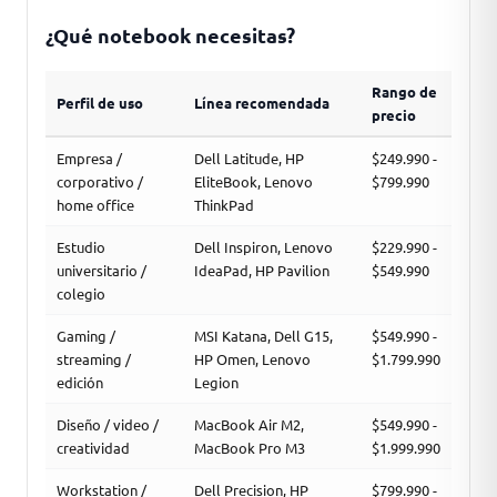
¿Qué notebook necesitas?
Rango de
Perfil de uso
Línea recomendada
precio
Empresa /
Dell Latitude, HP
$249.990 -
corporativo /
EliteBook, Lenovo
$799.990
home office
ThinkPad
Estudio
Dell Inspiron, Lenovo
$229.990 -
universitario /
IdeaPad, HP Pavilion
$549.990
colegio
Gaming /
MSI Katana, Dell G15,
$549.990 -
streaming /
HP Omen, Lenovo
$1.799.990
edición
Legion
Diseño / video /
MacBook Air M2,
$549.990 -
creatividad
MacBook Pro M3
$1.999.990
Workstation /
Dell Precision, HP
$799.990 -