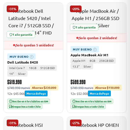
-31%
-20%
1 año garantía
1 año garantía
¡Solo quedan 2 unidades!
¡Solo quedan 5 unidades!
MUY BUENO
?
Apple MacBook Air M1
MUY BUENO
?
Apple M1
8GB
256GB SSD
Dell Latitude 5420
13.3"
Silver
Intel Core 7
16GB
512GB SSD
14"
Silver
$519.990
$599.990
$749.990 nuevo
$749.990 nuevo
Ahorras $230.000
Ahorras $150.000
12x $45.066
12x $52.000
MercadoPago
MercadoPago
Recibe en 4 hrs hábiles en RM
Recibe en 4 hrs hábiles en RM
Despachos a todo Chile
Despachos a todo Chile
-31%
-27%