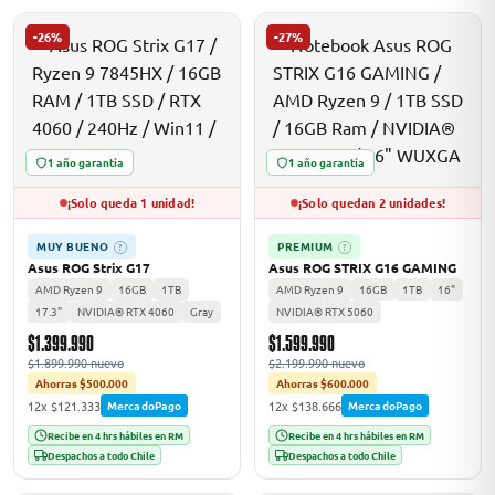
-26%
-27%
1 año garantía
1 año garantía
¡Solo queda 1 unidad!
¡Solo quedan 2 unidades!
MUY BUENO
PREMIUM
?
?
Asus ROG Strix G17
Asus ROG STRIX G16 GAMING
AMD Ryzen 9
16GB
1TB
AMD Ryzen 9
16GB
1TB
16"
17.3"
NVIDIA® RTX 4060
Gray
NVIDIA® RTX 5060
$1.399.990
$1.599.990
$1.899.990 nuevo
$2.199.990 nuevo
Ahorras $500.000
Ahorras $600.000
12x $121.333
12x $138.666
MercadoPago
MercadoPago
Recibe en 4 hrs hábiles en RM
Recibe en 4 hrs hábiles en RM
Despachos a todo Chile
Despachos a todo Chile