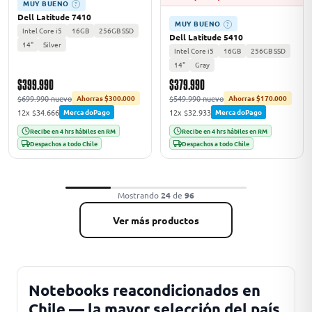
MUY BUENO
?
Dell Latitude 7410
MUY BUENO
?
Intel Core i5
16GB
256GB SSD
Dell Latitude 5410
14"
Silver
Intel Core i5
16GB
256GB SSD
14"
Gray
$399.990
$379.990
$699.990 nuevo
$549.990 nuevo
Ahorras $300.000
Ahorras $170.000
12x $34.666
12x $32.933
MercadoPago
MercadoPago
Recibe en 4 hrs hábiles en RM
Recibe en 4 hrs hábiles en RM
Despachos a todo Chile
Despachos a todo Chile
Mostrando
24
de
96
Ver más productos
Notebooks reacondicionados en
Chile — la mayor selección del país