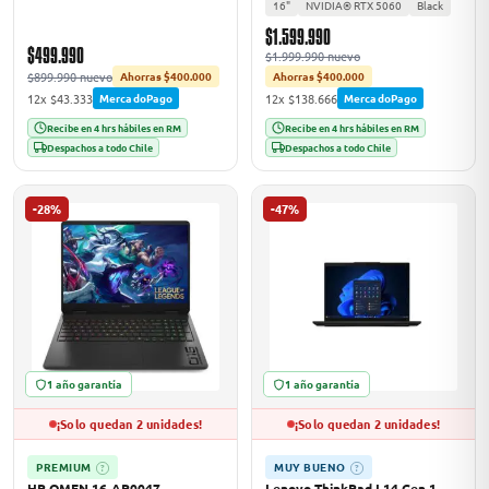
16"
NVIDIA® RTX 5060
Black
$1.599.990
$499.990
$1.999.990 nuevo
$899.990 nuevo
Ahorras $400.000
Ahorras $400.000
12x $43.333
12x $138.666
MercadoPago
MercadoPago
Recibe en 4 hrs hábiles en RM
Recibe en 4 hrs hábiles en RM
Despachos a todo Chile
Despachos a todo Chile
-28%
-47%
1 año garantía
1 año garantía
¡Solo quedan 2 unidades!
¡Solo quedan 2 unidades!
PREMIUM
MUY BUENO
?
?
HP OMEN 16-AP0047
Lenovo ThinkPad L14 Gen 1