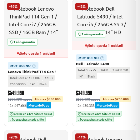
-39%
-42%
1 año garantía
1 año garantía
¡Solo queda 1 unidad!
¡Solo queda 1 unidad!
MUY BUENO
?
Dell Latitude 5490
MUY BUENO
?
Intel Core i5
16GB
256GB SSD
Lenovo ThinkPad T14 Gen 1
14"
Black
Intel Core i7-10510U
16GB
256GB SSD
14"
Black
$549.990
$349.990
$899.990 nuevo
$599.990 nuevo
Ahorras $350.000
Ahorras $250.000
12x $47.666
12x $30.333
MercadoPago
MercadoPago
Recibe en 4 hrs hábiles en RM
Recibe en 4 hrs hábiles en RM
Despachos a todo Chile
Despachos a todo Chile
-20%
-11%