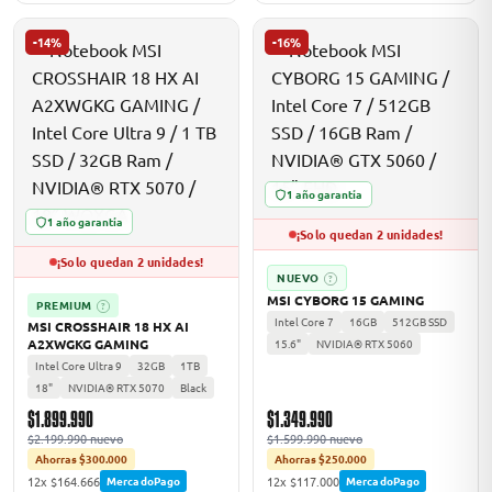
-14%
-16%
1 año garantía
1 año garantía
¡Solo quedan 2 unidades!
¡Solo quedan 2 unidades!
NUEVO
?
MSI CYBORG 15 GAMING
PREMIUM
?
Intel Core 7
16GB
512GB SSD
MSI CROSSHAIR 18 HX AI
A2XWGKG GAMING
15.6"
NVIDIA® RTX 5060
Intel Core Ultra 9
32GB
1TB
18"
NVIDIA® RTX 5070
Black
$1.899.990
$1.349.990
$2.199.990 nuevo
$1.599.990 nuevo
Ahorras $300.000
Ahorras $250.000
12x $164.666
12x $117.000
MercadoPago
MercadoPago