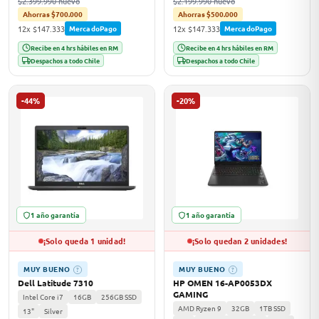
$2.399.990 nuevo
$2.199.990 nuevo
Ahorras $700.000
Ahorras $500.000
12x $147.333
12x $147.333
MercadoPago
MercadoPago
Recibe en 4 hrs hábiles en RM
Recibe en 4 hrs hábiles en RM
Despachos a todo Chile
Despachos a todo Chile
-44%
-20%
1 año garantía
1 año garantía
¡Solo queda 1 unidad!
¡Solo quedan 2 unidades!
MUY BUENO
MUY BUENO
?
?
Dell Latitude 7310
HP OMEN 16-AP0053DX
GAMING
Intel Core i7
16GB
256GB SSD
AMD Ryzen 9
32GB
1TB SSD
13"
Silver