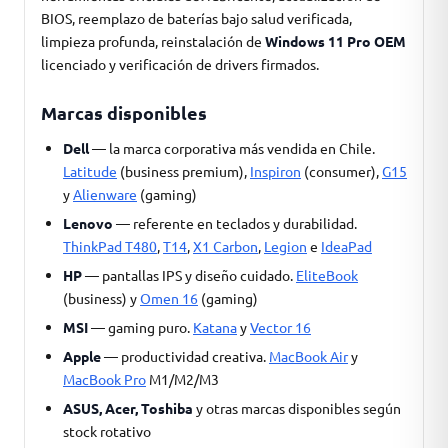
BIOS, reemplazo de baterías bajo salud verificada,
limpieza profunda, reinstalación de
Windows 11 Pro OEM
licenciado y verificación de drivers firmados.
Marcas disponibles
Dell
— la marca corporativa más vendida en Chile.
Latitude
(business premium),
Inspiron
(consumer),
G15
y
Alienware
(gaming)
Lenovo
— referente en teclados y durabilidad.
ThinkPad T480
,
T14
,
X1 Carbon
,
Legion
e
IdeaPad
HP
— pantallas IPS y diseño cuidado.
EliteBook
(business) y
Omen 16
(gaming)
MSI
— gaming puro.
Katana
y
Vector 16
Apple
— productividad creativa.
MacBook Air
y
MacBook Pro
M1/M2/M3
ASUS, Acer, Toshiba
y otras marcas disponibles según
stock rotativo