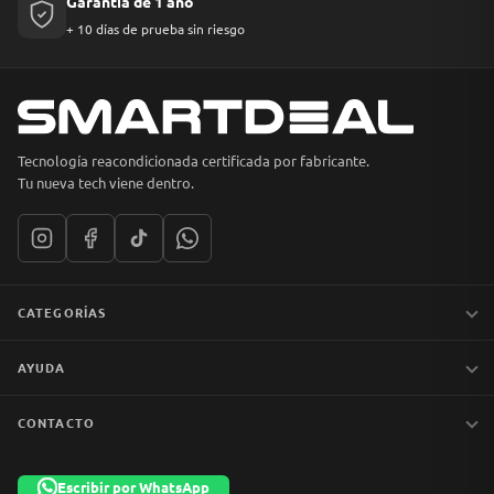
Garantía de 1 año
+ 10 días de prueba sin riesgo
Tecnología reacondicionada certificada por fabricante.
Tu nueva tech viene dentro.
CATEGORÍAS
Notebooks
AYUDA
MacBook
iPhones
Preguntas frecuentes
CONTACTO
Tablets
Garantía y devoluciones
Av. Apoquindo 6410, Of. 1409
📦 Preventa
Despacho y envíos
Las Condes, Santiago
Escribir por WhatsApp
Liquidación
Términos y condiciones