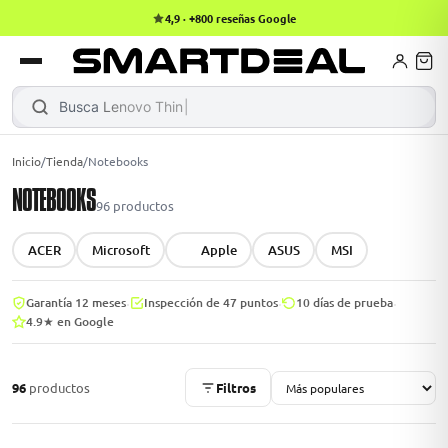
Recibe hoy en la RM
Books
Busca
Lenovo ThinkPad
Inicio
/
Tienda
/
Notebooks
NOTEBOOKS
MacBook Air
96
productos
ACER
Microsoft
Apple
ASUS
MSI
odos →
·
·
·
Garantía 12 meses
Inspección de 47 puntos
10 días de prueba
4.9★ en Google
96
productos
Filtros