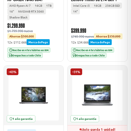
AMD Ryzen AI 7
16GB
1TB
Intel Core i5
16GB
256GB SSD
16"
NVIDIA® RTX 5060
14"
Shadow Black
$1.299.990
$399.990
$1.799.990 nuevo
$749.990 nuevo
Ahorras $500.000
Ahorras $350.000
12x $112.666
12x $34.666
MercadoPago
MercadoPago
Recibe en 4 hrs hábiles en RM
Recibe en 4 hrs hábiles en RM
Despachos a todo Chile
Despachos a todo Chile
-43%
-31%
1 año garantía
1 año garantía
¡Solo queda 1 unidad!