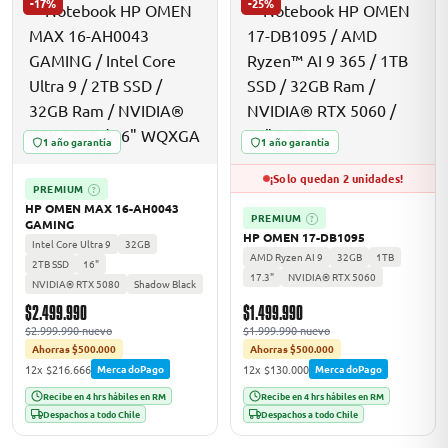
-17%
-25%
1 año garantía
1 año garantía
¡Solo quedan 2 unidades!
PREMIUM
?
HP OMEN MAX 16-AH0043
PREMIUM
?
GAMING
HP OMEN 17-DB1095
Intel Core Ultra 9
32GB
AMD Ryzen AI 9
32GB
1TB
2TB SSD
16"
17.3"
NVIDIA® RTX 5060
NVIDIA® RTX 5080
Shadow Black
$2.499.990
$1.499.990
$2.999.990 nuevo
$1.999.990 nuevo
Ahorras $500.000
Ahorras $500.000
12x $216.666
12x $130.000
MercadoPago
MercadoPago
Recibe en 4 hrs hábiles en RM
Recibe en 4 hrs hábiles en RM
Despachos a todo Chile
Despachos a todo Chile