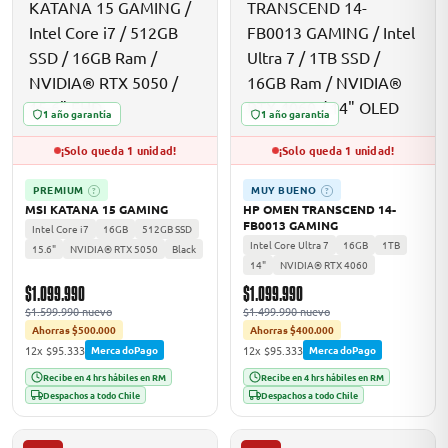
1 año garantía
1 año garantía
¡Solo queda 1 unidad!
¡Solo queda 1 unidad!
PREMIUM
MUY BUENO
?
?
MSI KATANA 15 GAMING
HP OMEN TRANSCEND 14-
FB0013 GAMING
Intel Core i7
16GB
512GB SSD
Intel Core Ultra 7
16GB
1TB
15.6"
NVIDIA® RTX 5050
Black
14"
NVIDIA® RTX 4060
$1.099.990
$1.099.990
$1.599.990 nuevo
$1.499.990 nuevo
Ahorras $500.000
Ahorras $400.000
12x $95.333
12x $95.333
MercadoPago
MercadoPago
Recibe en 4 hrs hábiles en RM
Recibe en 4 hrs hábiles en RM
Despachos a todo Chile
Despachos a todo Chile