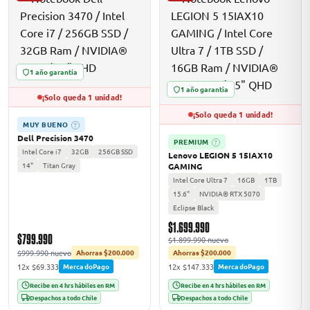
1 año garantía
1 año garantía
¡Solo queda 1 unidad!
¡Solo queda 1 unidad!
MUY BUENO
?
Dell Precision 3470
PREMIUM
?
Intel Core i7
32GB
256GB SSD
Lenovo LEGION 5 15IAX10
14"
Titan Gray
GAMING
Intel Core Ultra 7
16GB
1TB
15.6"
NVIDIA® RTX 5070
Eclipse Black
$1.699.990
$799.990
$1.899.990 nuevo
$999.990 nuevo
Ahorras $200.000
Ahorras $200.000
12x $69.333
12x $147.333
MercadoPago
MercadoPago
Recibe en 4 hrs hábiles en RM
Recibe en 4 hrs hábiles en RM
Despachos a todo Chile
Despachos a todo Chile