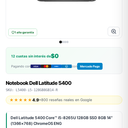
MSI
1 año garantía
$0
12 cuotas sin interés de
Pagando con
con
Mercado Pago
VISA
AMEX
DC
ACER
Notebook Dell Latitude 5400
SKU: L5400-i5-128GB8GB14-R
★★★★★
4.9
+800 reseñas reales en Google
Dell Latitude 5400 Core™ i5-8265U 128GB SSD 8GB 14″
(1366×768) ChromeOS ENG