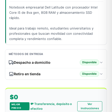
Notebook empresarial Dell Latitude con procesador Intel
Core i5 de 8va gen, 8GB RAM y almacenamiento SSD
rápido.
odos →
Ideal para trabajo remoto, estudiantes universitarios y
profesionales que buscan movilidad con conectividad
completa y rendimiento confiable.
MÉTODOS DE ENTREGA
Despacho a domicilio
Disponible
Retiro en tienda
Disponible
$0
💸 Transferencia, depósito o
Ver
MEJOR
PRECIO
instrucciones
efectivo