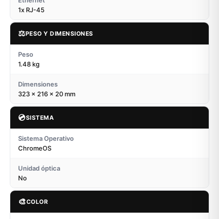
Ethernet
1x RJ-45
⚖️
PESO Y DIMENSIONES
Peso
1.48 kg
Dimensiones
323 x 216 x 20 mm
💿
SISTEMA
Sistema Operativo
ChromeOS
Unidad óptica
No
🎨
COLOR