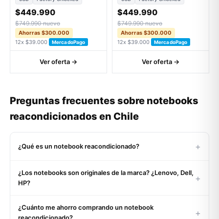
$449.990
$449.990
$749.990 nuevo
$749.990 nuevo
Ahorras $300.000
Ahorras $300.000
12x $39.000
12x $39.000
MercadoPago
MercadoPago
Ver oferta →
Ver oferta →
Preguntas frecuentes sobre notebooks
reacondicionados en Chile
+
¿Qué es un notebook reacondicionado?
Un notebook reacondicionado es un equipo usado o de
¿Los notebooks son originales de la marca? ¿Lenovo, Dell,
retorno corporativo que pasó por un proceso certificado de
+
HP?
inspección, limpieza profunda, reemplazo de componentes
defectuosos (batería, teclado, SSD si aplica) y pruebas
Sí, 100%. Todos nuestros notebooks son originales del
exhaustivas de funcionamiento. Al salir a la venta funciona
¿Cuánto me ahorro comprando un notebook
fabricante (Lenovo ThinkPad, Dell Latitude, HP EliteBook,
+
al 100%, con grado estético clasificado y garantía oficial
reacondicionado?