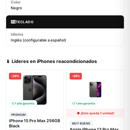
Color
Negro
⌨️
TECLADO
Idioma
Inglés (configurable a español)
📱 Líderes en iPhones reacondicionados
-29%
-39%
○ 1 año garantía
○ 1 año garantía
● ¡Solo queda 1 unidad!
PREMIUM
iPhone 15 Pro Max 256GB
MUY BUENO
Black
Apple iPhone 13 Pro Max