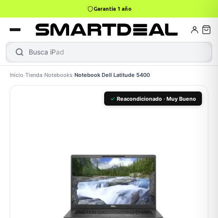
4,9 · +800 reseñas Google
books
Books
ktops
lets
Busca
Inicio
›
Tienda
›
Notebooks
›
Notebook Dell Latitude 5400
Gamer
MacBook Air
Mini PC
✓
Reacondicionado · Muy Bueno
odos →
odos →
Apple
odos →