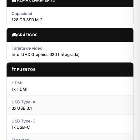
💾
ALMACENAMIENTO
Capacidad
128 GB SSD M.2
🎮
GRÁFICOS
Tarjeta de video
Intel UHD Graphics 620 (Integrada)
🔌
PUERTOS
HDMI
1x HDMI
USB Type-A
3x USB 3.1
USB Type-C
1x USB-C