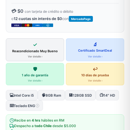
💳 $0
con tarjeta de crédito o débito
o
12 cuotas sin interés de $0
con
MercadoPago
VISA
AMEX
DC
✓
🔬
Certificado SmartDeal
Reacondicionado Muy Bueno
Ver detalle ›
Ver detalle ›
🛡️
↩️
1 año de garantía
10 días de prueba
Ver detalle ›
Ver detalle ›
💻
🧠
💾
📺
Intel Core i5
8GB Ram
128GB SSD
14" HD
⌨️
Teclado ENG
?
Recibe en
4 hrs
hábiles en RM
Despacho a
todo Chile
desde $5.000