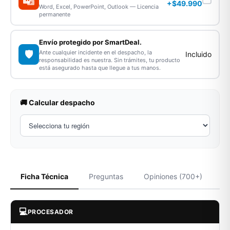
+$49.990
P
Word, Excel, PowerPoint, Outlook — Licencia
permanente
Envío protegido por SmartDeal.
🛡️
Ante cualquier incidente en el despacho, la
Incluido
responsabilidad es nuestra. Sin trámites, tu producto
está asegurado hasta que llegue a tus manos.
🚚 Calcular despacho
Ficha Técnica
Preguntas
Opiniones (700+)
💻
PROCESADOR