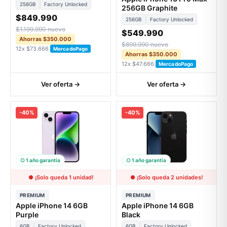
256GB
Factory Unlocked
256GB Graphite
$849.990
256GB
Factory Unlocked
$1.199.990 nuevo
$549.990
Ahorras $350.000
$899.990 nuevo
12x $73.666
MercadoPago
Ahorras $350.000
12x $47.666
MercadoPago
Ver oferta →
Ver oferta →
-40%
-40%
○ 1 año garantía
○ 1 año garantía
● ¡Solo queda 1 unidad!
● ¡Solo queda 2 unidades!
PREMIUM
PREMIUM
Apple iPhone 14 6GB
Apple iPhone 14 6GB
Purple
Black
6GB
Factory Unlocked
6GB
Factory Unlocked