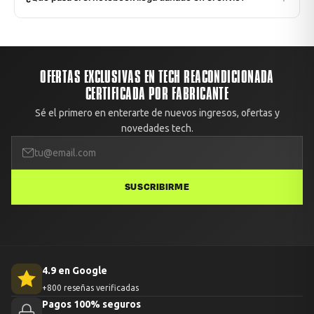
Chilexpress con tracking. También puedes retirar gratis en
Todos los envíos están cubiertos contra daños en
nuestra oficina: Av. Apoquindo 6410, Oficina 1409, Las
transporte. Si recibes el equipo con daño no reportado, te
Condes, Santiago.
enviamos un reemplazo o devolvemos el 100% del dinero.
Avisa con fotos dentro de las primeras 48 horas desde la
OFERTAS EXCLUSIVAS EN TECH REACONDICIONADA
entrega.
CERTIFICADA POR FABRICANTE
Sé el primero en enterarte de nuevos ingresos, ofertas y
novedades tech.
SUSCRIBIRME
4.9 en Google
+800 reseñas verificadas
Pagos 100% seguros