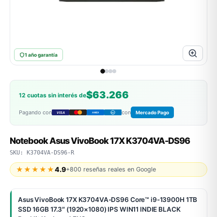
ASUS
1 año garantía
$63.266
12 cuotas sin interés de
Pagando con
con
Mercado Pago
VISA
AMEX
DC
ACER
Notebook Asus VivoBook 17X K3704VA-DS96
SKU: K3704VA-DS96-R
★★★★★
4.9
+800 reseñas reales en Google
Asus VivoBook 17X K3704VA-DS96 Core™ i9-13900H 1TB
SSD 16GB 17.3″ (1920×1080) IPS WIN11 INDIE BLACK