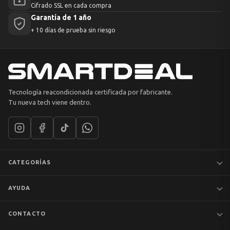
Cifrado SSL en cada compra
Garantía de 1 año
+ 10 días de prueba sin riesgo
Tecnología reacondicionada certificada por fabricante.
Tu nueva tech viene dentro.
CATEGORÍAS
Notebooks
AYUDA
MacBook
iPhones
Preguntas frecuentes
CONTACTO
Tablets
Garantía y devoluciones