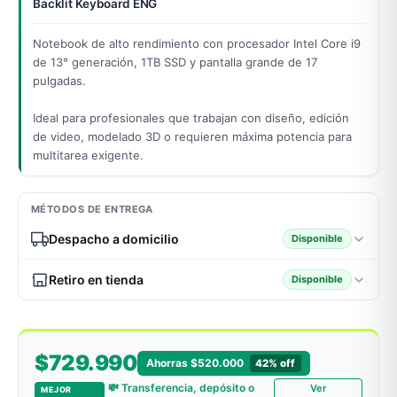
Backlit Keyboard ENG
Notebook de alto rendimiento con procesador Intel Core i9
de 13° generación, 1TB SSD y pantalla grande de 17
odos →
pulgadas.
Ideal para profesionales que trabajan con diseño, edición
de video, modelado 3D o requieren máxima potencia para
multitarea exigente.
MÉTODOS DE ENTREGA
Despacho a domicilio
Disponible
Retiro en tienda
Disponible
$729.990
Ahorras $520.000
42% off
💸 Transferencia, depósito o
Ver
MEJOR