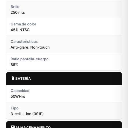
Brillo
250 nits
Gama de color
45% NTSC
Características
Anti-glare, Non-touch
Ratio pantalla-cuerpo
86%
🔋
BATERÍA
Capacidad
50WHrs
Tipo
3-cell Li-ion (3S1P)
💾
ALMACENAMIENTO