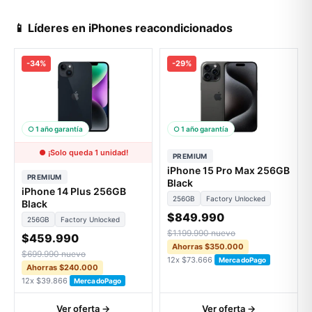
📱 Líderes en iPhones reacondicionados
-34%
-29%
○ 1 año garantía
○ 1 año garantía
● ¡Solo queda 1 unidad!
PREMIUM
iPhone 15 Pro Max 256GB
PREMIUM
Black
iPhone 14 Plus 256GB
256GB
Factory Unlocked
Black
$849.990
256GB
Factory Unlocked
$1.199.990 nuevo
$459.990
Ahorras $350.000
$699.990 nuevo
12x $73.666
MercadoPago
Ahorras $240.000
12x $39.866
MercadoPago
Ver oferta →
Ver oferta →