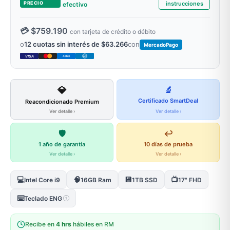
PRECIO
instrucciones
efectivo
💳 $759.190
con tarjeta de crédito o débito
o
12 cuotas sin interés de $63.266
con
MercadoPago
VISA
AMEX
DC
💎
🔬
Certificado SmartDeal
Reacondicionado Premium
Ver detalle ›
Ver detalle ›
🛡️
↩️
1 año de garantía
10 días de prueba
Ver detalle ›
Ver detalle ›
💻
🧠
💾
📺
Intel Core i9
16GB Ram
1TB SSD
17" FHD
⌨️
Teclado ENG
?
Recibe en
4 hrs
hábiles en RM