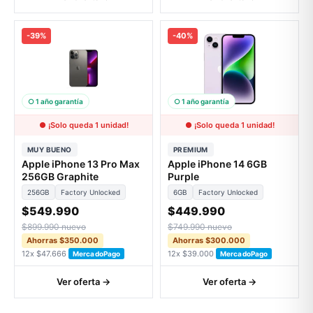
-39%
-40%
○ 1 año garantía
○ 1 año garantía
● ¡Solo queda 1 unidad!
● ¡Solo queda 1 unidad!
MUY BUENO
PREMIUM
Apple iPhone 13 Pro Max
Apple iPhone 14 6GB
256GB Graphite
Purple
256GB
Factory Unlocked
6GB
Factory Unlocked
$549.990
$449.990
$899.990 nuevo
$749.990 nuevo
Ahorras $350.000
Ahorras $300.000
12x $47.666
12x $39.000
MercadoPago
MercadoPago
Ver oferta →
Ver oferta →