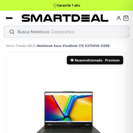
4,9 · +800 reseñas Google
books
Books
ktops
lets
Busca
Notebook Corporativo
Inicio
›
Tienda
›
ASUS
›
Notebook Asus VivoBook 17X K3704VA-DS96
Gamer
MacBook Air
Mini PC
💎
Reacondicionado · Premium
odos →
odos →
Apple
odos →