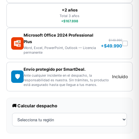
+2 años
Total 3 años
+$167.898
Microsoft Office 2024 Professional
$149.990
Plus
X
W
+$49.990
P
Word, Excel, PowerPoint, Outlook — Licencia
permanente
Envío protegido por SmartDeal.
🛡️
Ante cualquier incidente en el despacho, la
Incluido
responsabilidad es nuestra. Sin trámites, tu producto
está asegurado hasta que llegue a tus manos.
🚚 Calcular despacho