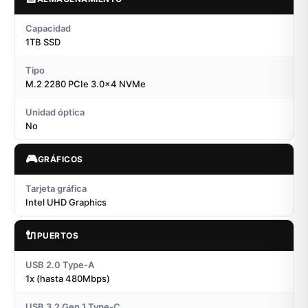
Capacidad
1TB SSD
Tipo
M.2 2280 PCIe 3.0x4 NVMe
Unidad óptica
No
🎮
GRÁFICOS
Tarjeta gráfica
Intel UHD Graphics
🔌
PUERTOS
USB 2.0 Type-A
1x (hasta 480Mbps)
USB 3.2 Gen 1 Type-C