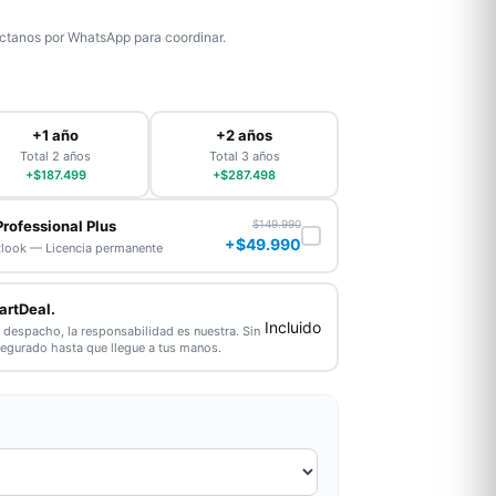
tanos por WhatsApp para coordinar.
+1 año
+2 años
Total 2 años
Total 3 años
+$187.499
+$287.498
Professional Plus
$149.990
+$49.990
tlook — Licencia permanente
artDeal.
Incluido
l despacho, la responsabilidad es nuestra. Sin
segurado hasta que llegue a tus manos.