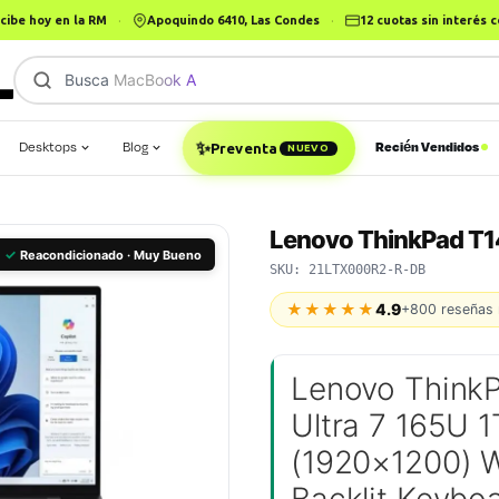
cibe hoy en la RM
·
Apoquindo 6410, Las Condes
·
12 cuotas sin interés
Busca
MacBook Air
|
Desktops
Blog
Recién Vendidos
✨
Preventa
NUEVO
Lenovo ThinkPad T1
✓
Reacondicionado · Muy Bueno
SKU: 21LTX000R2-R-DB
★★★★★
4.9
+800 reseñas 
Lenovo Think
Ultra 7 165U 
(1920×1200) 