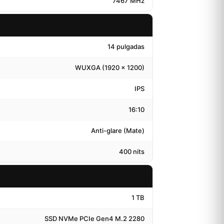
7467 MHz
14 pulgadas
WUXGA (1920 × 1200)
IPS
16:10
Anti-glare (Mate)
400 nits
1 TB
SSD NVMe PCIe Gen4 M.2 2280