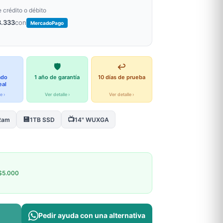
e crédito o débito
8.333
con
MercadoPago
🛡️
↩️
ado
1 año de garantía
10 días de prueba
eal
e ›
Ver detalle ›
Ver detalle ›
💾
📺
Ram
1TB SSD
14" WUXGA
$5.000
Pedir ayuda con una alternativa