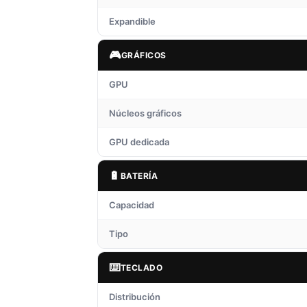
Expandible
🎮
GRÁFICOS
GPU
Núcleos gráficos
GPU dedicada
🔋
BATERÍA
Capacidad
Tipo
⌨️
TECLADO
Distribución