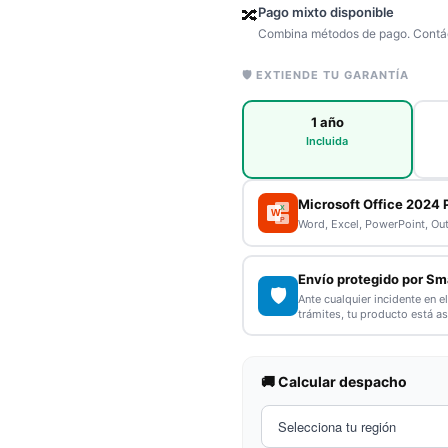
Pago mixto disponible
🔀
Combina métodos de pago. Contác
🛡️ EXTIENDE TU GARANTÍA
1 año
Incluida
Microsoft Office 2024 
X
W
P
Word, Excel, PowerPoint, Ou
Envío protegido por Sm
🛡️
Ante cualquier incidente en e
trámites, tu producto está a
🚚 Calcular despacho