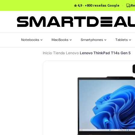
4,9 · +800 reseñas Google
·
Re
Notebooks
MacBooks
Smartphones
Tablets
Inicio
›
Tienda
›
Lenovo
›
Lenovo ThinkPad T14s Gen 5