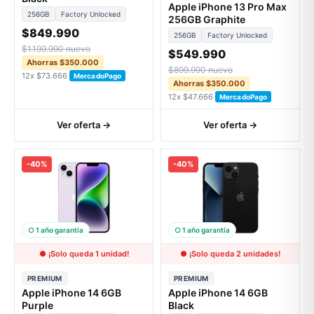
Apple iPhone 13 Pro Max
256GB
Factory Unlocked
256GB Graphite
$849.990
256GB
Factory Unlocked
$1.199.990 nuevo
$549.990
Ahorras $350.000
$899.990 nuevo
12x $73.666
MercadoPago
Ahorras $350.000
12x $47.666
MercadoPago
Ver oferta →
Ver oferta →
-40%
-40%
○ 1 año garantía
○ 1 año garantía
● ¡Solo queda 1 unidad!
● ¡Solo queda 2 unidades!
PREMIUM
PREMIUM
Apple iPhone 14 6GB
Apple iPhone 14 6GB
Purple
Black