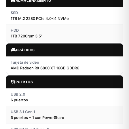
💾
ALMACENAMIENTO
SSD
1TB M.2 2280 PCIe 4.0x4 NVMe
HDD
1TB 7200rpm 3.5"
🎮
GRÁFICOS
Tarjeta de video
AMD Radeon RX 6800 XT 16GB GDDR6
🔌
PUERTOS
USB 2.0
6 puertos
USB 3.1 Gen 1
5 puertos + 1 con PowerShare