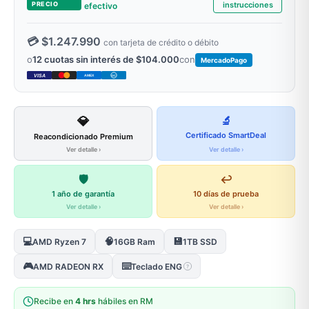
PRECIO
instrucciones
efectivo
💳 $1.247.990
con tarjeta de crédito o débito
o
12 cuotas sin interés de $104.000
con
MercadoPago
VISA
AMEX
DC
💎
🔬
Certificado SmartDeal
Reacondicionado Premium
Ver detalle ›
Ver detalle ›
🛡️
↩️
1 año de garantía
10 días de prueba
Ver detalle ›
Ver detalle ›
💻
🧠
💾
AMD Ryzen 7
16GB Ram
1TB SSD
🎮
⌨️
AMD RADEON RX
Teclado ENG
?
Recibe en
4 hrs
hábiles en RM