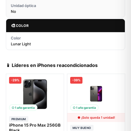
Unidad óptica
No
🎨
COLOR
Color
Lunar Light
📱 Líderes en iPhones reacondicionados
-29%
-39%
○ 1 año garantía
○ 1 año garantía
● ¡Solo queda 1 unidad!
PREMIUM
iPhone 15 Pro Max 256GB
MUY BUENO
Black