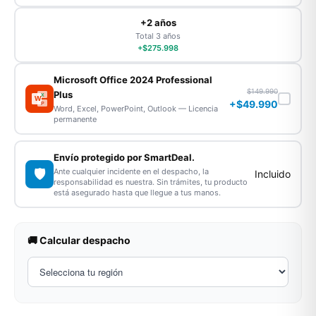
+2 años
Total 3 años
+$275.998
Microsoft Office 2024 Professional
$149.990
Plus
X
W
+$49.990
P
Word, Excel, PowerPoint, Outlook — Licencia
permanente
Envío protegido por SmartDeal.
🛡️
Ante cualquier incidente en el despacho, la
Incluido
responsabilidad es nuestra. Sin trámites, tu producto
está asegurado hasta que llegue a tus manos.
🚚 Calcular despacho