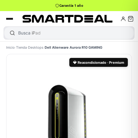
4,9 · +800 reseñas Google
books
Books
ktops
lets
Busca
Inicio
›
Tienda
›
Desktops
›
Dell Alienware Aurora R10 GAMING
Gamer
MacBook Air
Mini PC
💎
Reacondicionado · Premium
odos →
odos →
Apple
odos →