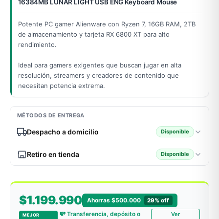
16384MB LUNAR LIGHT USB ENG Keyboard Mouse
Potente PC gamer Alienware con Ryzen 7, 16GB RAM, 2TB
de almacenamiento y tarjeta RX 6800 XT para alto
odos →
rendimiento.
Ideal para gamers exigentes que buscan jugar en alta
resolución, streamers y creadores de contenido que
necesitan potencia extrema.
MÉTODOS DE ENTREGA
Despacho a domicilio
Disponible
Retiro en tienda
Disponible
$1.199.990
Ahorras $500.000
29% off
💸 Transferencia, depósito o
Ver
MEJOR