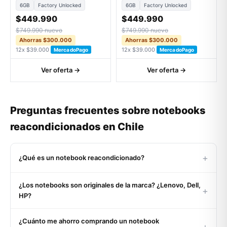
6GB
Factory Unlocked
6GB
Factory Unlocked
$449.990
$449.990
$749.990 nuevo
$749.990 nuevo
Ahorras $300.000
Ahorras $300.000
12x $39.000
12x $39.000
MercadoPago
MercadoPago
Ver oferta →
Ver oferta →
Preguntas frecuentes sobre notebooks
reacondicionados en Chile
+
¿Qué es un notebook reacondicionado?
Un notebook reacondicionado es un equipo usado o de
¿Los notebooks son originales de la marca? ¿Lenovo, Dell,
retorno corporativo que pasó por un proceso certificado de
+
HP?
inspección, limpieza profunda, reemplazo de componentes
defectuosos (batería, teclado, SSD si aplica) y pruebas
Sí, 100%. Todos nuestros notebooks son originales del
exhaustivas de funcionamiento. Al salir a la venta funciona
¿Cuánto me ahorro comprando un notebook
fabricante (Lenovo ThinkPad, Dell Latitude, HP EliteBook,
+