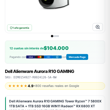
ASUS
1 año garantía
$104.000
12 cuotas sin interés de
Pagando con
con
Mercado Pago
VISA
AMEX
DC
ACER
Dell Alienware Aurora R10 GAMING
SKU: DIM0154927-R0024126-SA-NW
★★★★★
4.9
+800 reseñas reales en Google
Dell Alienware Aurora R10 GAMING Tower Ryzen™ 7 5800X
1TB SATA + 1TB SSD 16GB WIN11 Radeon™ RX 6800 XT