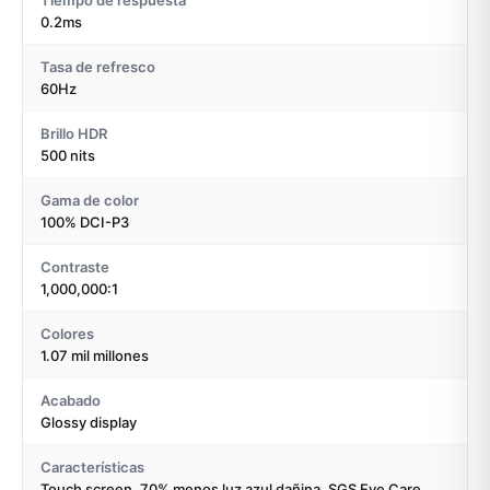
Tiempo de respuesta
0.2ms
Tasa de refresco
60Hz
Brillo HDR
500 nits
Gama de color
100% DCI-P3
Contraste
1,000,000:1
Colores
1.07 mil millones
Acabado
Glossy display
Características
Touch screen, 70% menos luz azul dañina, SGS Eye Care