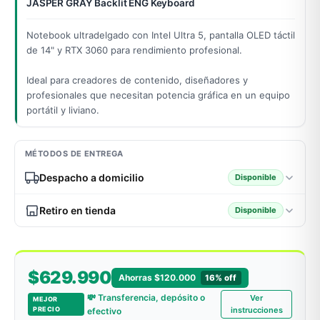
JASPER GRAY Backlit ENG Keyboard
Notebook ultradelgado con Intel Ultra 5, pantalla OLED táctil
de 14" y RTX 3060 para rendimiento profesional.
odos →
Ideal para creadores de contenido, diseñadores y
profesionales que necesitan potencia gráfica en un equipo
portátil y liviano.
MÉTODOS DE ENTREGA
Despacho a domicilio
Disponible
Retiro en tienda
Disponible
$629.990
Ahorras $120.000
16% off
💸 Transferencia, depósito o
Ver
MEJOR
PRECIO
instrucciones
efectivo