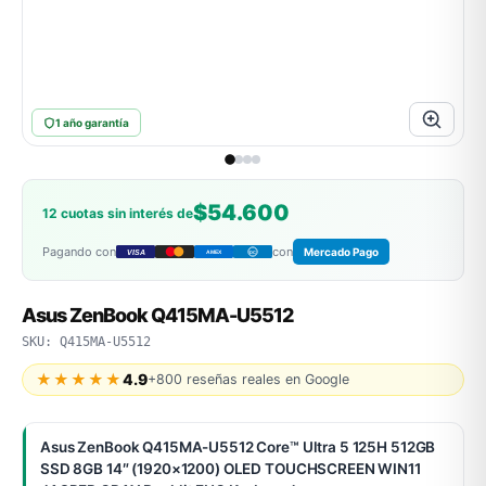
ASUS
1 año garantía
$54.600
12 cuotas sin interés de
Pagando con
con
Mercado Pago
VISA
AMEX
DC
ACER
Asus ZenBook Q415MA-U5512
SKU: Q415MA-U5512
★★★★★
4.9
+800 reseñas reales en Google
Asus ZenBook Q415MA-U5512 Core™ Ultra 5 125H 512GB
SSD 8GB 14″ (1920×1200) OLED TOUCHSCREEN WIN11