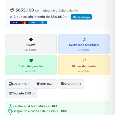
💳 $655.190
con tarjeta de crédito o débito
o
12 cuotas sin interés de $54.600
con
MercadoPago
VISA
AMEX
DC
◆
🔬
Nuevo
Certificado SmartDeal
Ver detalle ›
Ver detalle ›
🛡️
↩️
1 año de garantía
10 días de prueba
Ver detalle ›
Ver detalle ›
💻
🧠
💾
Intel Ultra 5
8GB Ram
512GB SSD
⌨️
Teclado ENG
?
Recibe en
4 hrs
hábiles en RM
Despacho a
todo Chile
desde $5.000