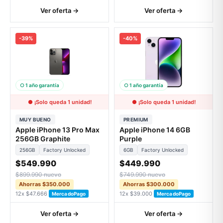
Ver oferta →
Ver oferta →
-39%
-40%
○ 1 año garantía
○ 1 año garantía
● ¡Solo queda 1 unidad!
● ¡Solo queda 1 unidad!
MUY BUENO
PREMIUM
Apple iPhone 13 Pro Max
Apple iPhone 14 6GB
256GB Graphite
Purple
256GB
Factory Unlocked
6GB
Factory Unlocked
$549.990
$449.990
$899.990 nuevo
$749.990 nuevo
Ahorras $350.000
Ahorras $300.000
12x $47.666
12x $39.000
MercadoPago
MercadoPago
Ver oferta →
Ver oferta →