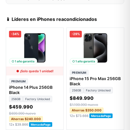
📱 Líderes en iPhones reacondicionados
-34%
-29%
○ 1 año garantía
○ 1 año garantía
● ¡Solo queda 1 unidad!
PREMIUM
iPhone 15 Pro Max 256GB
PREMIUM
Black
iPhone 14 Plus 256GB
256GB
Factory Unlocked
Black
$849.990
256GB
Factory Unlocked
$1.199.990 nuevo
$459.990
Ahorras $350.000
$699.990 nuevo
12x $73.666
MercadoPago
Ahorras $240.000
12x $39.866
MercadoPago