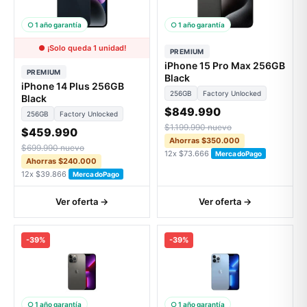
○ 1 año garantía
○ 1 año garantía
● ¡Solo queda 1 unidad!
PREMIUM
iPhone 15 Pro Max 256GB
PREMIUM
Black
iPhone 14 Plus 256GB
256GB
Factory Unlocked
Black
$849.990
256GB
Factory Unlocked
$1.199.990 nuevo
$459.990
Ahorras $350.000
$699.990 nuevo
12x $73.666
MercadoPago
Ahorras $240.000
12x $39.866
MercadoPago
Ver oferta →
Ver oferta →
-39%
-39%
○ 1 año garantía
○ 1 año garantía