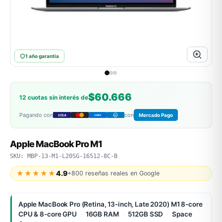
ASUS
1 año garantía
$60.666
12 cuotas sin interés de
Pagando con
con
Mercado Pago
VISA
AMEX
DC
ACER
Apple MacBook Pro M1
SKU: MBP-13-M1-L20SG-16512-8C-B
★★★★★
4.9
+800 reseñas reales en Google
Apple MacBook Pro (Retina, 13-inch, Late 2020) M1 8-core
CPU & 8-core GPU
·
16GB RAM
·
512GB SSD
·
Space