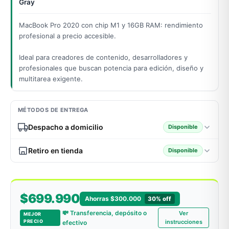
Gray
MacBook Pro 2020 con chip M1 y 16GB RAM: rendimiento
profesional a precio accesible.
odos →
Ideal para creadores de contenido, desarrolladores y
profesionales que buscan potencia para edición, diseño y
multitarea exigente.
MÉTODOS DE ENTREGA
Despacho a domicilio
Disponible
Retiro en tienda
Disponible
$699.990
Ahorras $300.000
30% off
💸 Transferencia, depósito o
Ver
MEJOR
PRECIO
instrucciones
efectivo