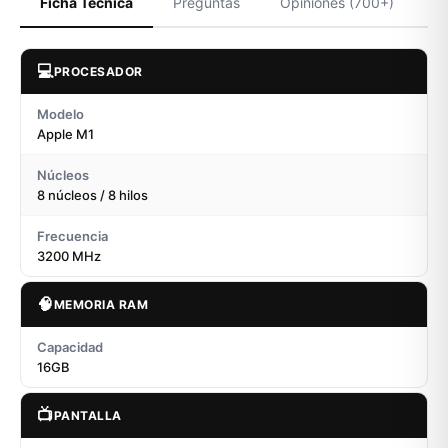
Ficha Técnica
Preguntas
Opiniones (700+)
💻
PROCESADOR
Modelo
Apple M1
Núcleos
8 núcleos / 8 hilos
Frecuencia
3200 MHz
🧠
MEMORIA RAM
Capacidad
16GB
📺
PANTALLA