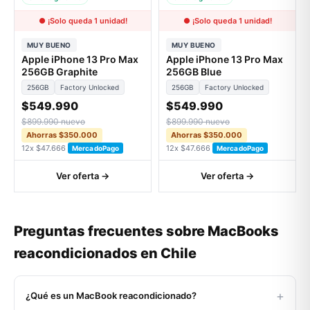
● ¡Solo queda 1 unidad!
● ¡Solo queda 1 unidad!
MUY BUENO
MUY BUENO
Apple iPhone 13 Pro Max
Apple iPhone 13 Pro Max
256GB Graphite
256GB Blue
256GB
Factory Unlocked
256GB
Factory Unlocked
$549.990
$549.990
$899.990 nuevo
$899.990 nuevo
Ahorras $350.000
Ahorras $350.000
12x $47.666
12x $47.666
MercadoPago
MercadoPago
Ver oferta →
Ver oferta →
Preguntas frecuentes sobre MacBooks
reacondicionados en Chile
+
¿Qué es un MacBook reacondicionado?