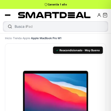
Garantía 1 año
4,9 · +800 reseñas Google
books
Books
ktops
lets
Busca
Inicio
›
Tienda
›
Apple
›
Apple MacBook Pro M1
Gamer
MacBook Air
Mini PC
✓
Reacondicionado · Muy Bueno
odos →
odos →
Apple
odos →