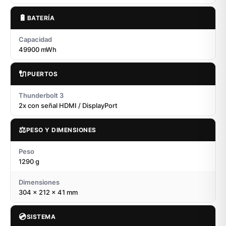
🔋
BATERÍA
Capacidad
49900 mWh
🔌
PUERTOS
Thunderbolt 3
2x con señal HDMI / DisplayPort
⚖️
PESO Y DIMENSIONES
Peso
1290 g
Dimensiones
304 x 212 x 41 mm
💿
SISTEMA