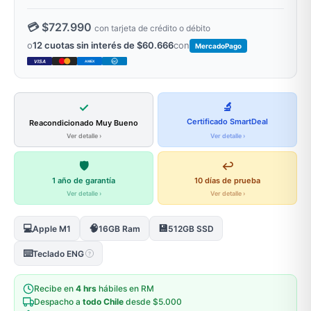
💳 $727.990
con tarjeta de crédito o débito
o
12 cuotas sin interés de $60.666
con
MercadoPago
VISA
AMEX
DC
✓
🔬
Certificado SmartDeal
Reacondicionado Muy Bueno
Ver detalle ›
Ver detalle ›
🛡️
↩️
1 año de garantía
10 días de prueba
Ver detalle ›
Ver detalle ›
💻
🧠
💾
Apple M1
16GB Ram
512GB SSD
⌨️
Teclado ENG
?
Recibe en
4 hrs
hábiles en RM
Despacho a
todo Chile
desde $5.000