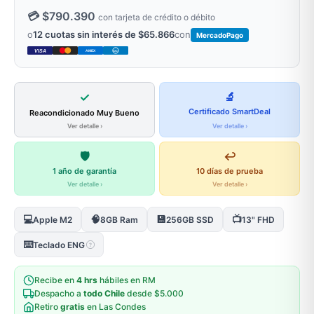
💳 $790.390
con tarjeta de crédito o débito
o
12 cuotas sin interés de $65.866
con
MercadoPago
VISA
AMEX
DC
✓
🔬
Certificado SmartDeal
Reacondicionado Muy Bueno
Ver detalle ›
Ver detalle ›
🛡️
↩️
1 año de garantía
10 días de prueba
Ver detalle ›
Ver detalle ›
💻
🧠
💾
📺
Apple M2
8GB Ram
256GB SSD
13" FHD
⌨️
Teclado ENG
?
Recibe en
4 hrs
hábiles en RM
Despacho a
todo Chile
desde $5.000
Retiro
gratis
en Las Condes