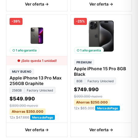
Ver oferta →
Ver oferta →
-39%
-25%
○ 1 año garantía
○ 1 año garantía
● ¡Solo queda 1 unidad!
PREMIUM
Apple iPhone 15 Pro 8GB
MUY BUENO
Black
Apple iPhone 13 Pro Max
8GB
Factory Unlocked
256GB Graphite
$749.990
256GB
Factory Unlocked
$999.990 nuevo
$549.990
Ahorras $250.000
$899.990 nuevo
12x $65.000
MercadoPago
Ahorras $350.000
12x $47.666
MercadoPago
Ver oferta →
Ver oferta →