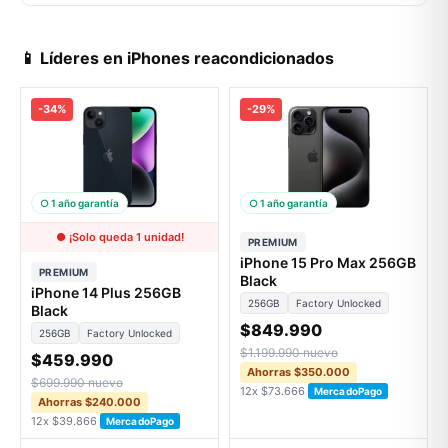
📱 Líderes en iPhones reacondicionados
-34%
-29%
○ 1 año garantía
○ 1 año garantía
● ¡Solo queda 1 unidad!
PREMIUM
iPhone 15 Pro Max 256GB
PREMIUM
Black
iPhone 14 Plus 256GB
256GB
Factory Unlocked
Black
$849.990
256GB
Factory Unlocked
$1.199.990 nuevo
$459.990
Ahorras $350.000
$699.990 nuevo
12x $73.666
MercadoPago
Ahorras $240.000
12x $39.866
MercadoPago