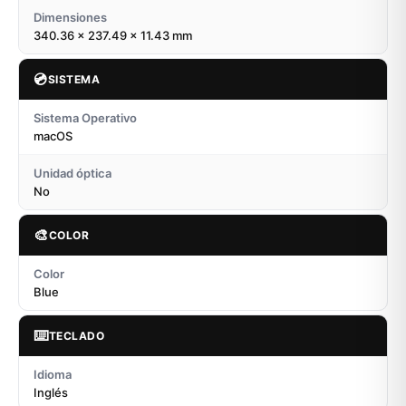
Dimensiones
340.36 x 237.49 x 11.43 mm
💿
SISTEMA
Sistema Operativo
macOS
Unidad óptica
No
🎨
COLOR
Color
Blue
⌨️
TECLADO
Idioma
Inglés