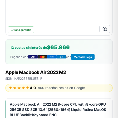
ASUS
1 año garantía
$65.866
12 cuotas sin interés de
Pagando con
con
Mercado Pago
VISA
AMEX
DC
ACER
Apple Macbook Air 2022 M2
SKU: MAM22568BLUEB-R
★★★★★
4.9
+800 reseñas reales en Google
Apple Macbook Air 2022 M2 8-core CPU with 8-core GPU
256GB SSD 8GB 13.6″ (2560×1664) Liquid Retina MacOS
BLUE Backlit Keyboard ENG