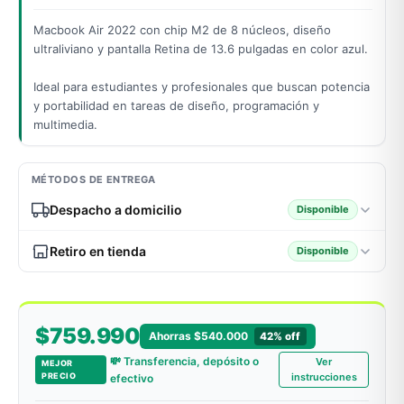
Macbook Air 2022 con chip M2 de 8 núcleos, diseño
ultraliviano y pantalla Retina de 13.6 pulgadas en color azul.
odos →
Ideal para estudiantes y profesionales que buscan potencia
y portabilidad en tareas de diseño, programación y
multimedia.
MÉTODOS DE ENTREGA
Despacho a domicilio
Disponible
Retiro en tienda
Disponible
$759.990
Ahorras $540.000
42% off
💸 Transferencia, depósito o
Ver
MEJOR
PRECIO
instrucciones
efectivo