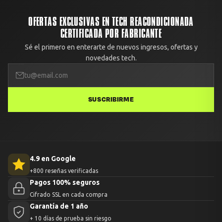
enviamos un reemplazo o devolvemos el 100% del dinero.
Avisa con fotos dentro de las primeras 48 horas desde la
OFERTAS EXCLUSIVAS EN TECH REACONDICIONADA
entrega.
CERTIFICADA POR FABRICANTE
Sé el primero en enterarte de nuevos ingresos, ofertas y
novedades tech.
SUSCRIBIRME
4.9 en Google
+800 reseñas verificadas
Pagos 100% seguros
Cifrado SSL en cada compra
Garantía de 1 año
+ 10 días de prueba sin riesgo