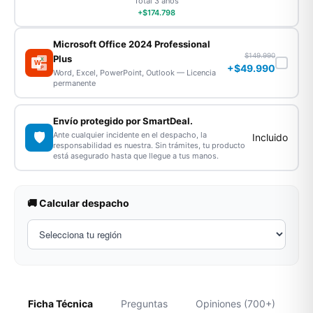
Total 3 años
+$174.798
Microsoft Office 2024 Professional
$149.990
Plus
X
W
+$49.990
P
Word, Excel, PowerPoint, Outlook — Licencia
permanente
Envío protegido por SmartDeal.
🛡️
Ante cualquier incidente en el despacho, la
Incluido
responsabilidad es nuestra. Sin trámites, tu producto
está asegurado hasta que llegue a tus manos.
🚚 Calcular despacho
Ficha Técnica
Preguntas
Opiniones (700+)