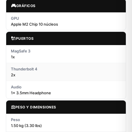
🎮
GRÁFICOS
GPU
Apple M2 Chip 10 núcleos
🔌
PUERTOS
MagSafe 3
1x
Thunderbolt 4
2x
Audio
1x 3.5mm Headphone
⚖️
PESO Y DIMENSIONES
Peso
1.50 kg (3.30 lbs)