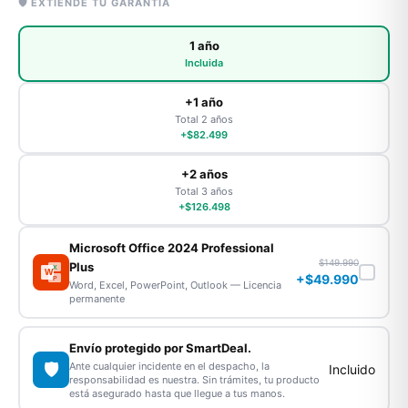
🛡️ EXTIENDE TU GARANTÍA
1 año
Incluida
+1 año
Total 2 años
+$82.499
+2 años
Total 3 años
+$126.498
Microsoft Office 2024 Professional
$149.990
Plus
X
W
+$49.990
P
Word, Excel, PowerPoint, Outlook — Licencia
permanente
Envío protegido por SmartDeal.
🛡️
Ante cualquier incidente en el despacho, la
Incluido
responsabilidad es nuestra. Sin trámites, tu producto
está asegurado hasta que llegue a tus manos.