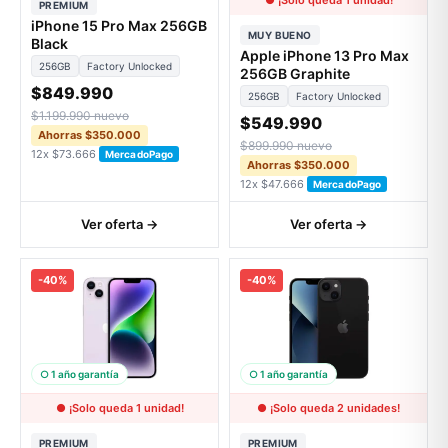
● ¡Solo queda 1 unidad!
PREMIUM
iPhone 15 Pro Max 256GB
MUY BUENO
Black
Apple iPhone 13 Pro Max
256GB
Factory Unlocked
256GB Graphite
$849.990
256GB
Factory Unlocked
$1.199.990 nuevo
$549.990
Ahorras $350.000
$899.990 nuevo
12x $73.666
MercadoPago
Ahorras $350.000
12x $47.666
MercadoPago
Ver oferta →
Ver oferta →
-40%
-40%
○ 1 año garantía
○ 1 año garantía
● ¡Solo queda 1 unidad!
● ¡Solo queda 2 unidades!
PREMIUM
PREMIUM