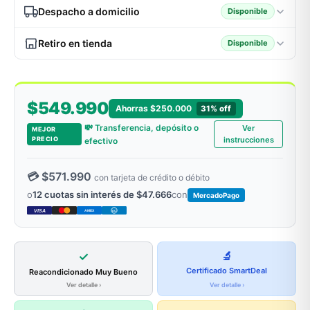
Despacho a domicilio
Disponible
Retiro en tienda
Disponible
odos →
$549.990
Ahorras $250.000
31% off
💸 Transferencia, depósito o
Ver
MEJOR
PRECIO
instrucciones
efectivo
💳 $571.990
con tarjeta de crédito o débito
o
12 cuotas sin interés de $47.666
con
MercadoPago
VISA
AMEX
DC
✓
🔬
Certificado SmartDeal
Reacondicionado Muy Bueno
Ver detalle ›
Ver detalle ›