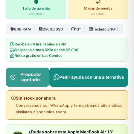
🛡️
↩️
1 año de garantía
10 días de prueba
Ver detalle ›
Ver detalle ›
🧠
💾
📺
⌨️
8GB RAM
256GB SSD
13"
Teclado ENG
?
Recibe en
4 hrs
hábiles en RM
Despacho a
todo Chile
desde $5.000
Retiro
gratis
en Las Condes
Producto
Pedir ayuda con una alternativa
agotado
Sin stock por ahora
Conversemos por WhatsApp y te mostramos alternativas
similares disponibles ahora.
¿Dudas sobre este Apple MacBook Air 13"