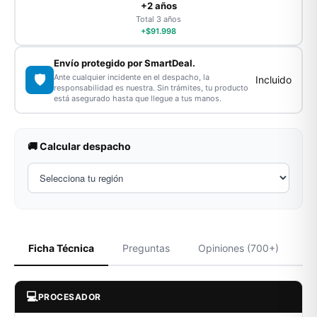
+2 años
Total 3 años
+$91.998
Envío protegido por SmartDeal.
🛡️
Ante cualquier incidente en el despacho, la
Incluido
responsabilidad es nuestra. Sin trámites, tu producto
está asegurado hasta que llegue a tus manos.
🚚 Calcular despacho
Ficha Técnica
Preguntas
Opiniones (700+)
💻
PROCESADOR