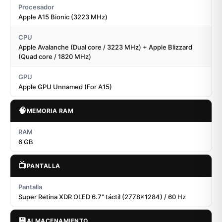
Procesador
Apple A15 Bionic (3223 MHz)
CPU
Apple Avalanche (Dual core / 3223 MHz) + Apple Blizzard
(Quad core / 1820 MHz)
GPU
Apple GPU Unnamed (For A15)
🧠
MEMORIA RAM
RAM
6 GB
📺
PANTALLA
Pantalla
Super Retina XDR OLED 6.7" táctil (2778x1284) / 60 Hz
💾
ALMACENAMIENTO