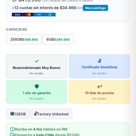
con tarjeta de crédito o débito
o
12 cuotas sin interés de $34.666
con
MercadoPago
VISA
AMEX
DC
CAPACIDAD
256GB
6GB
$459.990
$399.990
✓
🔬
Certificado SmartDeal
Reacondicionado Muy Bueno
Ver detalle ›
Ver detalle ›
🛡️
↩️
1 año de garantía
10 días de prueba
Ver detalle ›
Ver detalle ›
💾
🔓
128GB
Factory Unlocked
Recibe en
4 hrs
hábiles en RM
Despacho a
todo Chile
desde $5.000