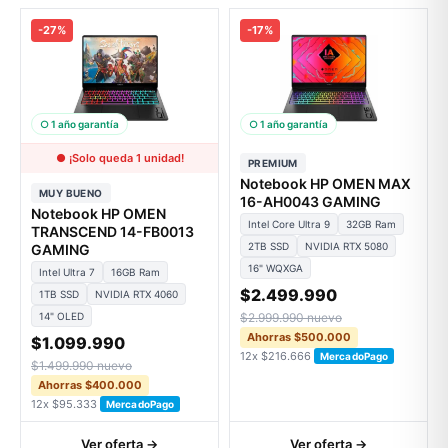
-27%
-17%
○ 1 año garantía
○ 1 año garantía
● ¡Solo queda 1 unidad!
PREMIUM
Notebook HP OMEN MAX
MUY BUENO
16-AH0043 GAMING
Notebook HP OMEN
Intel Core Ultra 9
32GB Ram
TRANSCEND 14-FB0013
2TB SSD
NVIDIA RTX 5080
GAMING
16" WQXGA
Intel Ultra 7
16GB Ram
$2.499.990
1TB SSD
NVIDIA RTX 4060
14" OLED
$2.999.990 nuevo
Ahorras $500.000
$1.099.990
12x $216.666
MercadoPago
$1.499.990 nuevo
Ahorras $400.000
12x $95.333
MercadoPago
Ver oferta →
Ver oferta →