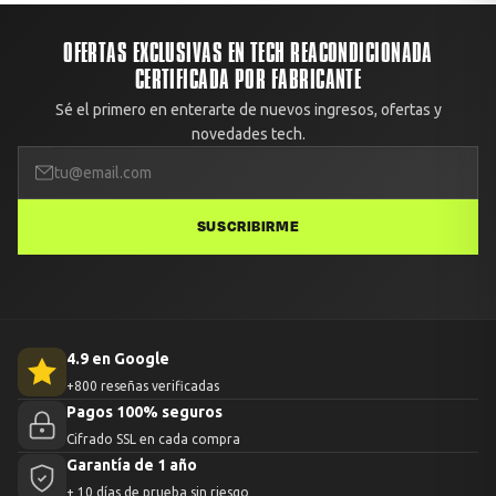
reportado, te enviamos un reemplazo o devolvemos el
100% del dinero. Solo debes avisarnos con fotos dentro de
OFERTAS EXCLUSIVAS EN TECH REACONDICIONADA
las primeras 48 horas.
CERTIFICADA POR FABRICANTE
Sé el primero en enterarte de nuevos ingresos, ofertas y
novedades tech.
SUSCRIBIRME
4.9 en Google
+800 reseñas verificadas
Pagos 100% seguros
Cifrado SSL en cada compra
Garantía de 1 año
+ 10 días de prueba sin riesgo