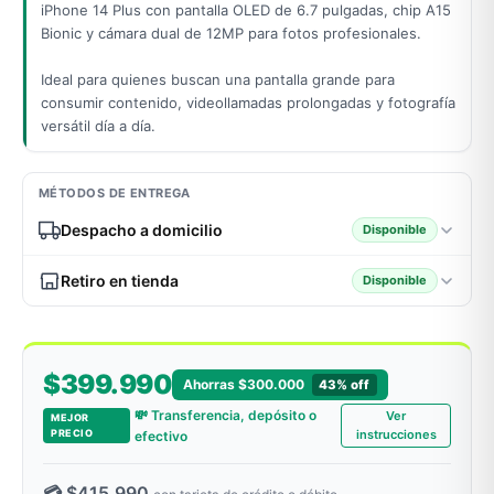
iPhone 14 Plus con pantalla OLED de 6.7 pulgadas, chip A15
Bionic y cámara dual de 12MP para fotos profesionales.
Ideal para quienes buscan una pantalla grande para
odos →
consumir contenido, videollamadas prolongadas y fotografía
versátil día a día.
MÉTODOS DE ENTREGA
Despacho a domicilio
Disponible
Retiro en tienda
Disponible
$399.990
Ahorras $300.000
43% off
💸 Transferencia, depósito o
Ver
MEJOR
PRECIO
instrucciones
efectivo
💳 $415.990