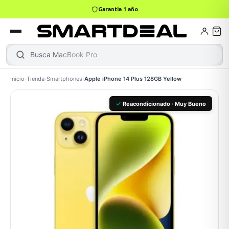
4,9 · +800 reseñas Google
books
Books
ktops
lets
Busca
MacB
|
Inicio
›
Tienda
›
Smartphones
›
Apple iPhone 14 Plus 128GB Yellow
Gamer
MacBook Air
Mini PC
✓
Reacondicionado · Muy Bueno
odos →
odos →
Apple
odos →