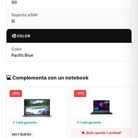
5G
Soporte eSIM
Sí
🎨
COLOR
Color
Pacific Blue
💻 Complementa con un notebook
-31%
-31%
○ 1 año garantía
○ 1 año garantía
● ¡Solo queda 1 unidad!
MUY BUENO