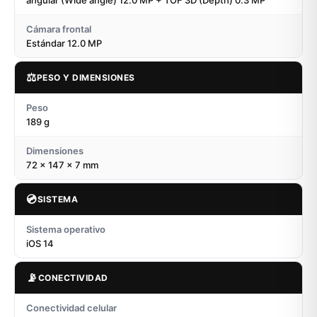
angular (Wide angle) 12.0 MP + TOF 3D (Depth) 0.3 MP
Cámara frontal
Estándar 12.0 MP
⚖️
PESO Y DIMENSIONES
Peso
189 g
Dimensiones
72 x 147 x 7 mm
💿
SISTEMA
Sistema operativo
iOS 14
📡
CONECTIVIDAD
Conectividad celular