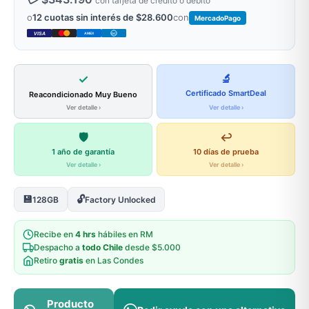
con tarjeta de crédito o débito
o
12 cuotas sin interés de $28.600
con
MercadoPago
VISA
AMEX
DC
✓
🔬
Certificado SmartDeal
Reacondicionado Muy Bueno
Ver detalle ›
Ver detalle ›
🛡️
↩️
1 año de garantía
10 días de prueba
Ver detalle ›
Ver detalle ›
💾
🔓
128GB
Factory Unlocked
Recibe en
4 hrs
hábiles en RM
Despacho a
todo Chile
desde $5.000
Retiro
gratis
en Las Condes
Producto