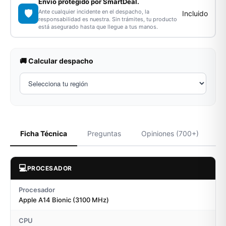
Envío protegido por SmartDeal.
🛡️
Ante cualquier incidente en el despacho, la
Incluido
responsabilidad es nuestra. Sin trámites, tu producto
está asegurado hasta que llegue a tus manos.
🚚 Calcular despacho
Ficha Técnica
Preguntas
Opiniones (700+)
💻
PROCESADOR
Procesador
Apple A14 Bionic (3100 MHz)
CPU