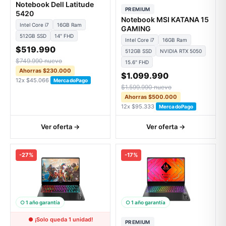
Notebook Dell Latitude
PREMIUM
5420
Notebook MSI KATANA 15
Intel Core i7
16GB Ram
GAMING
512GB SSD
14" FHD
Intel Core i7
16GB Ram
$519.990
512GB SSD
NVIDIA RTX 5050
$749.990 nuevo
15.6" FHD
Ahorras $230.000
$1.099.990
12x $45.066
MercadoPago
$1.599.990 nuevo
Ahorras $500.000
12x $95.333
MercadoPago
Ver oferta →
Ver oferta →
-27%
-17%
○ 1 año garantía
○ 1 año garantía
● ¡Solo queda 1 unidad!
PREMIUM