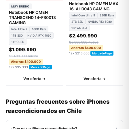
Notebook HP OMEN MAX
MUY BUENO
16-AH0043 GAMING
Notebook HP OMEN
Intel Core Ultra 9
32GB Ram
TRANSCEND 14-FB0013
2TB SSD
NVIDIA RTX 5080
GAMING
16" WQXGA
Intel Ultra 7
16GB Ram
$2.499.990
1TB SSD
NVIDIA RTX 4060
14" OLED
$2.999.990 nuevo
Ahorras $500.000
$1.099.990
12x $216.666
MercadoPago
$1.499.990 nuevo
Ahorras $400.000
12x $95.333
MercadoPago
Ver oferta →
Ver oferta →
Preguntas frecuentes sobre iPhones
reacondicionados en Chile
+
¿Qué es un iPhone reacondicionado?