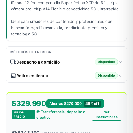
iPhone 12 Pro con pantalla Super Retina XDR de 6.1", triple
cámara pro, chip A14 Bionic y conectividad 5G ultrarrápida.
Ideal para creadores de contenido y profesionales que
odos →
buscan fotografía avanzada, rendimiento premium y
tecnología 5G.
MÉTODOS DE ENTREGA
Despacho a domicilio
Disponible
Retiro en tienda
Disponible
$329.990
Ahorras $270.000
45% off
💸 Transferencia, depósito o
Ver
MEJOR
PRECIO
instrucciones
efectivo
💳 $343.190