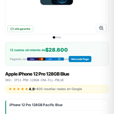
ASUS
1 año garantía
$28.600
12 cuotas sin interés de
Pagando con
con
Mercado Pago
VISA
AMEX
DC
ACER
Apple iPhone 12 Pro 128GB Blue
SKU: IP12-PRO-128GB-CRA-FLL-PBLUE
★★★★★
4.9
+800 reseñas reales en Google
iPhone 12 Pro 128GB Pacific Blue