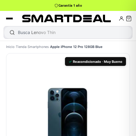
Garantía 1 año
4,9 · +800 reseñas Google
books
Books
ktops
lets
Busca
Inicio
›
Tienda
›
Smartphones
›
Apple iPhone 12 Pro 128GB Blue
Gamer
MacBook Air
Mini PC
✓
Reacondicionado · Muy Bueno
odos →
odos →
Apple
odos →