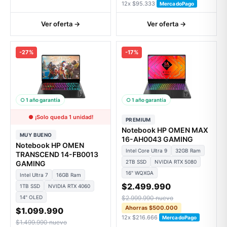
12x $95.333
MercadoPago
Ver oferta →
Ver oferta →
-27%
-17%
○ 1 año garantía
○ 1 año garantía
● ¡Solo queda 1 unidad!
PREMIUM
Notebook HP OMEN MAX
MUY BUENO
16-AH0043 GAMING
Notebook HP OMEN
Intel Core Ultra 9
32GB Ram
TRANSCEND 14-FB0013
2TB SSD
NVIDIA RTX 5080
GAMING
16" WQXGA
Intel Ultra 7
16GB Ram
$2.499.990
1TB SSD
NVIDIA RTX 4060
14" OLED
$2.999.990 nuevo
Ahorras $500.000
$1.099.990
12x $216.666
MercadoPago
$1.499.990 nuevo