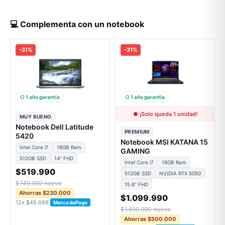
💻 Complementa con un notebook
-31%
-31%
○ 1 año garantía
○ 1 año garantía
● ¡Solo queda 1 unidad!
MUY BUENO
Notebook Dell Latitude
PREMIUM
5420
Notebook MSI KATANA 15
Intel Core i7
16GB Ram
GAMING
512GB SSD
14" FHD
Intel Core i7
16GB Ram
$519.990
512GB SSD
NVIDIA RTX 5050
$749.990 nuevo
15.6" FHD
Ahorras $230.000
$1.099.990
12x $45.066
MercadoPago
$1.599.990 nuevo
Ahorras $500.000