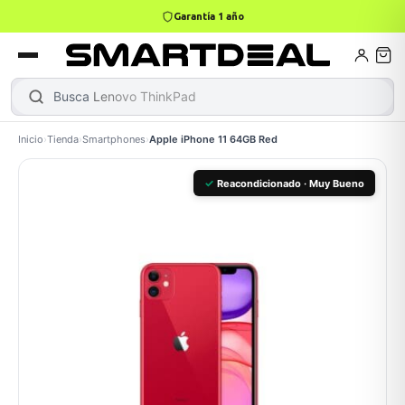
Garantía 1 año
4,9 · +800 reseñas Google
books
Books
ktops
lets
Busca
Lenovo ThinkPad
|
Inicio
›
Tienda
›
Smartphones
›
Apple iPhone 11 64GB Red
Gamer
MacBook Air
Mini PC
✓
Reacondicionado · Muy Bueno
odos →
odos →
Apple
odos →