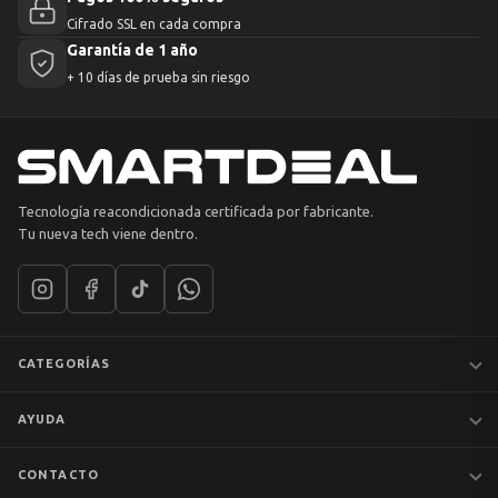
Cifrado SSL en cada compra
Garantía de 1 año
+ 10 días de prueba sin riesgo
Tecnología reacondicionada certificada por fabricante.
Tu nueva tech viene dentro.
CATEGORÍAS
Notebooks
AYUDA
MacBook
iPhones
Preguntas frecuentes
CONTACTO
Tablets
Garantía y devoluciones