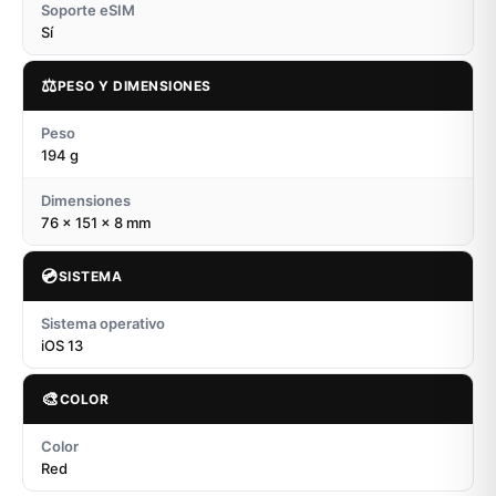
Soporte eSIM
Sí
⚖️
PESO Y DIMENSIONES
Peso
194 g
Dimensiones
76 x 151 x 8 mm
💿
SISTEMA
Sistema operativo
iOS 13
🎨
COLOR
Color
Red