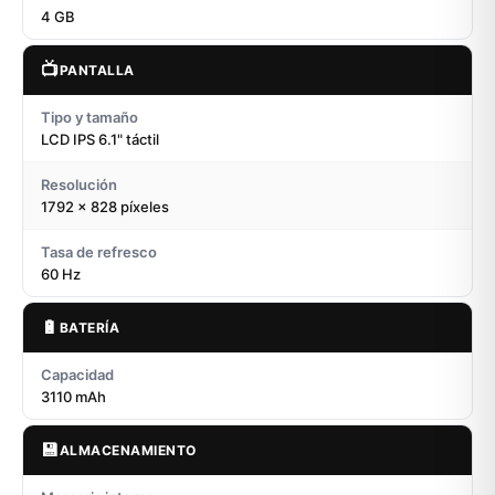
4 GB
📺
PANTALLA
Tipo y tamaño
LCD IPS 6.1" táctil
Resolución
1792 x 828 píxeles
Tasa de refresco
60 Hz
🔋
BATERÍA
Capacidad
3110 mAh
💾
ALMACENAMIENTO