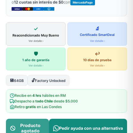
o
12 cuotas sin interés de $0
con
MercadoPago
VISA
AMEX
DC
✓
🔬
Certificado SmartDeal
Reacondicionado Muy Bueno
Ver detalle ›
Ver detalle ›
🛡️
↩️
1 año de garantía
10 días de prueba
Ver detalle ›
Ver detalle ›
💾
🔓
64GB
Factory Unlocked
Recibe en
4 hrs
hábiles en RM
Despacho a
todo Chile
desde $5.000
Retiro
gratis
en Las Condes
Producto
Pedir ayuda con una alternativa
agotado