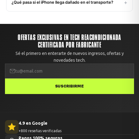
+
¿Qué pasa si el iPhone llega dañado en el transporte?
regiones en 2-3 días hábiles vía Starken o Chilexpress.
También puedes retirar gratis en nuestra oficina: Av.
Todos los envíos están cubiertos contra daños durante el
Apoquindo 6410, Oficina 1409, Las Condes, Santiago.
transporte. Si recibes el equipo con algún daño no
reportado, te enviamos un reemplazo o devolvemos el
100% del dinero. Solo debes avisarnos con fotos dentro de
OFERTAS EXCLUSIVAS EN TECH REACONDICIONADA
las primeras 48 horas.
CERTIFICADA POR FABRICANTE
Sé el primero en enterarte de nuevos ingresos, ofertas y
novedades tech.
SUSCRIBIRME
4.9 en Google
+800 reseñas verificadas
Pagos 100% seguros