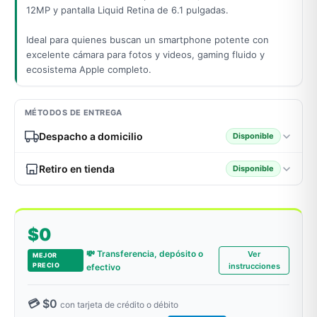
12MP y pantalla Liquid Retina de 6.1 pulgadas.
Ideal para quienes buscan un smartphone potente con
odos →
excelente cámara para fotos y videos, gaming fluido y
ecosistema Apple completo.
MÉTODOS DE ENTREGA
Despacho a domicilio
Disponible
Retiro en tienda
Disponible
$0
💸 Transferencia, depósito o
Ver
MEJOR
PRECIO
instrucciones
efectivo
💳 $0
con tarjeta de crédito o débito