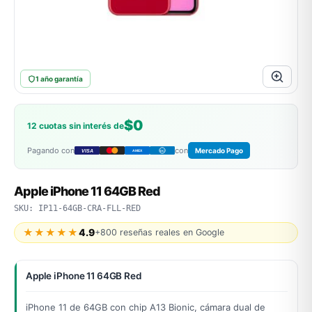
ASUS
1 año garantía
$0
12 cuotas sin interés de
Pagando con
con
Mercado Pago
VISA
AMEX
DC
ACER
Apple iPhone 11 64GB Red
SKU: IP11-64GB-CRA-FLL-RED
★★★★★
4.9
+800 reseñas reales en Google
Apple iPhone 11 64GB Red
iPhone 11 de 64GB con chip A13 Bionic, cámara dual de