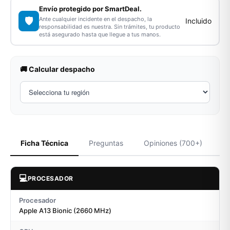
Envío protegido por SmartDeal.
🛡️
Ante cualquier incidente en el despacho, la
Incluido
responsabilidad es nuestra. Sin trámites, tu producto
está asegurado hasta que llegue a tus manos.
🚚 Calcular despacho
Ficha Técnica
Preguntas
Opiniones (700+)
💻
PROCESADOR
Procesador
Apple A13 Bionic (2660 MHz)