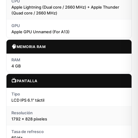
CPU
Apple Lightning (Dual core / 2660 MHz) + Apple Thunder
(Quad core / 2660 MHz)
GPU
Apple GPU Unnamed (For A13)
🧠
MEMORIA RAM
RAM
4 GB
📺
PANTALLA
Tipo
LCD IPS 6.1" táctil
Resolución
1792 x 828 píxeles
Tasa de refresco
60 Hz