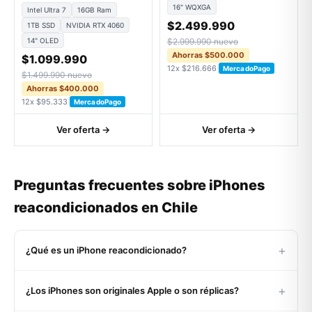
16" WQXGA
Intel Ultra 7
16GB Ram
$2.499.990
1TB SSD
NVIDIA RTX 4060
14" OLED
$2.999.990 nuevo
Ahorras $500.000
$1.099.990
12x $216.666
MercadoPago
$1.499.990 nuevo
Ahorras $400.000
12x $95.333
MercadoPago
Ver oferta →
Ver oferta →
Preguntas frecuentes sobre iPhones
reacondicionados en Chile
+
¿Qué es un iPhone reacondicionado?
Un iPhone reacondicionado es un equipo Apple original,
+
¿Los iPhones son originales Apple o son réplicas?
usado o devuelto, que pasó por un proceso certificado de
inspección, limpieza, reemplazo de componentes con