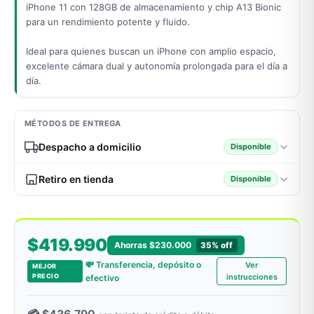
iPhone 11 con 128GB de almacenamiento y chip A13 Bionic
para un rendimiento potente y fluido.
Ideal para quienes buscan un iPhone con amplio espacio,
odos →
excelente cámara dual y autonomía prolongada para el día a
día.
MÉTODOS DE ENTREGA
Despacho a domicilio
Disponible
Retiro en tienda
Disponible
$419.990
Ahorras $230.000
35% off
💸 Transferencia, depósito o
Ver
MEJOR
PRECIO
instrucciones
efectivo