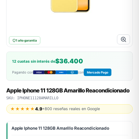
ASUS
1 año garantía
$36.400
12 cuotas sin interés de
Pagando con
con
Mercado Pago
VISA
AMEX
DC
ACER
Apple Iphone 11 128GB Amarillo Reacondicionado
SKU: IPHONE11128AMARILLO
★★★★★
4.9
+800 reseñas reales en Google
Apple Iphone 11 128GB Amarillo Reacondicionado