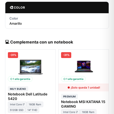
🎨
COLOR
Color
Amarillo
💻 Complementa con un notebook
-31%
-31%
○ 1 año garantía
○ 1 año garantía
● ¡Solo queda 1 unidad!
MUY BUENO
Notebook Dell Latitude
PREMIUM
5420
Notebook MSI KATANA 15
Intel Core i7
16GB Ram
GAMING
512GB SSD
14" FHD
Intel Core i7
16GB Ram