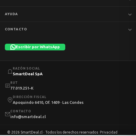
Notebooks
AYUDA
MacBook
iPhones
Preguntas frecuentes
CONTACTO
Tablets
Garantía y devoluciones
Av. Apoquindo 6410, Of. 1409
📦 Preventa
Despacho y envíos
Las Condes, Santiago
Escribir por WhatsApp
Liquidación
Términos y condiciones
+56 9 7753 1523
💼 Empresas
Política de privacidad
Lun–Vie 11:00–13:00 · 14:00–18:30 · Sáb 10:00–13:00
info@smartdeal.cl
Política de cookies
RAZÓN SOCIAL
Mi cuenta
SmartDeal SpA
RUT
77.019.251-K
DIRECCIÓN FISCAL
Apoquindo 6410, Of. 1409 · Las Condes
CONTACTO
info@smartdeal.cl
© 2026 SmartDeal.cl · Todos los derechos reservados
Privacidad