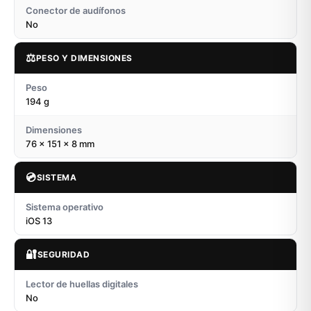
Conector de audífonos
No
⚖️
PESO Y DIMENSIONES
Peso
194 g
Dimensiones
76 x 151 x 8 mm
💿
SISTEMA
Sistema operativo
iOS 13
🔐
SEGURIDAD
Lector de huellas digitales
No