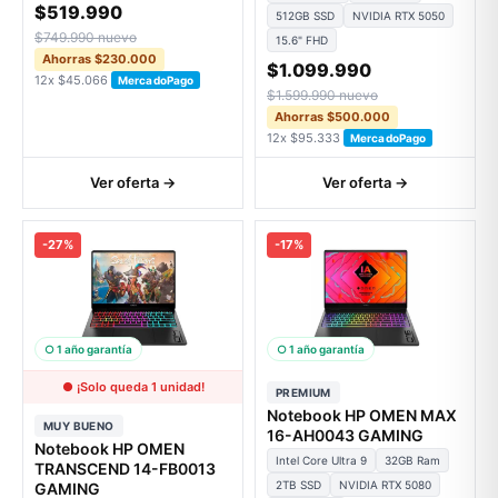
$519.990
512GB SSD
NVIDIA RTX 5050
$749.990 nuevo
15.6" FHD
Ahorras $230.000
$1.099.990
12x $45.066
MercadoPago
$1.599.990 nuevo
Ahorras $500.000
12x $95.333
MercadoPago
Ver oferta →
Ver oferta →
-27%
-17%
○ 1 año garantía
○ 1 año garantía
● ¡Solo queda 1 unidad!
PREMIUM
Notebook HP OMEN MAX
MUY BUENO
16-AH0043 GAMING
Notebook HP OMEN
Intel Core Ultra 9
32GB Ram
TRANSCEND 14-FB0013
2TB SSD
NVIDIA RTX 5080
GAMING