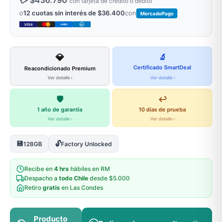
💳 $436.790
con tarjeta de crédito o débito
o
12 cuotas sin interés de $36.400
con
MercadoPago
VISA
AMEX
DC
💎
🔬
Certificado SmartDeal
Reacondicionado Premium
Ver detalle ›
Ver detalle ›
🛡️
↩️
1 año de garantía
10 días de prueba
Ver detalle ›
Ver detalle ›
💾
🔓
128GB
Factory Unlocked
Recibe en
4 hrs
hábiles en RM
Despacho a
todo Chile
desde $5.000
Retiro
gratis
en Las Condes
Producto