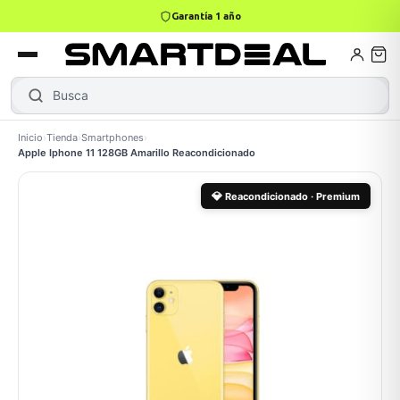
4,9 · +800 reseñas Google
books
Books
ktops
lets
Busca
Not
Inicio
›
Tienda
›
Smartphones
›
Apple Iphone 11 128GB Amarillo Reacondicionado
Gamer
MacBook Air
Mini PC
💎
Reacondicionado · Premium
odos →
odos →
Apple
odos →