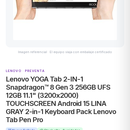
MSI
Imagen referencial · El equipo viaja con embalaje certificado
LENOVO · PREVENTA
Lenovo YOGA Tab 2-IN-1
ACER
Snapdragon™ 8 Gen 3 256GB UFS
12GB 11.1" (3200x2000)
TOUCHSCREEN Android 15 LINA
GRAY 2-in-1 Keyboard Pack Lenovo
Tab Pen Pro