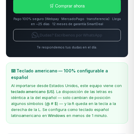
🛒 Comprar ahora
Pago 100% seguro (Webpay · MercadoPago · transferencia) · Llega
en ~25 días · 12 meses de garantía SmartDeal
¿Dudas? Escríbenos por WhatsApp
Te respondemos tus dudas en el día.
⌨️ Teclado americano — 100% configurable a
español
Al importarse desde Estados Unidos, este equipo viene con
teclado americano (US)
. La disposición de las letras es
idéntica a la del español — solo cambian de posición
algunos símbolos (@ # $) — y la
ñ
queda en la tecla a la
derecha de la L. Se configura como teclado español
latinoamericano en
Windows
en menos de 1 minuto.