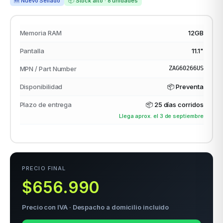
🆕 Nuevo Sellado
📦 Stock alto · 8 unidades
Memoria RAM
12GB
odos →
Pantalla
11.1"
MPN / Part Number
ZAG60266US
Disponibilidad
📦 Preventa
Plazo de entrega
📦
25 días corridos
Llega aprox. el 3 de septiembre
PRECIO FINAL
$656.990
Precio con IVA · Despacho a domicilio incluido