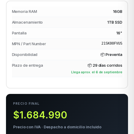
Memoria RAM
16GB
Almacenamiento
1TB SSD
odos →
Pantalla
16"
MPN / Part Number
21SK00FVUS
Disponibilidad
📦 Preventa
Plazo de entrega
📦
29 días corridos
Llega aprox. el 6 de septiembre
PRECIO FINAL
$1.684.990
Precio con IVA · Despacho a domicilio incluido