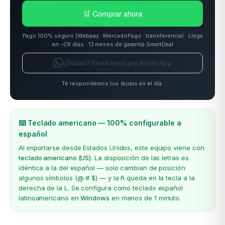
🛒 Comprar ahora
Pago 100% seguro (Webpay · MercadoPago · transferencia) · Llega
en ~29 días · 12 meses de garantía SmartDeal
¿Dudas? Escríbenos por WhatsApp
Te respondemos tus dudas en el día.
⌨️ Teclado americano — 100% configurable a
español
Al importarse desde Estados Unidos, este equipo viene con
teclado americano (US)
. La disposición de las letras es
idéntica a la del español — solo cambian de posición
algunos símbolos (@ # $) — y la
ñ
queda en la tecla a la
derecha de la L. Se configura como teclado español
latinoamericano en
Windows
en menos de 1 minuto.