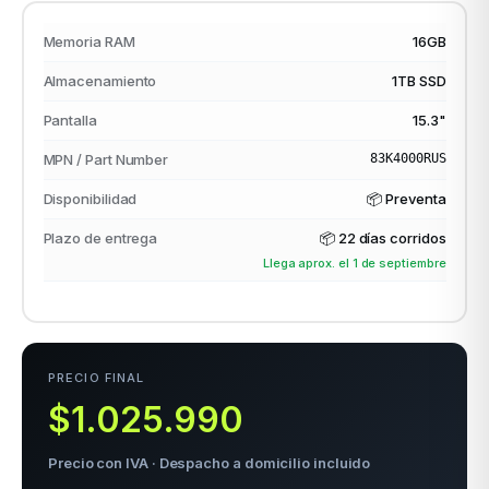
Memoria RAM
16GB
Almacenamiento
1TB SSD
odos →
Pantalla
15.3"
MPN / Part Number
83K4000RUS
Disponibilidad
📦 Preventa
Plazo de entrega
📦
22 días corridos
Llega aprox. el 1 de septiembre
PRECIO FINAL
$1.025.990
Precio con IVA · Despacho a domicilio incluido