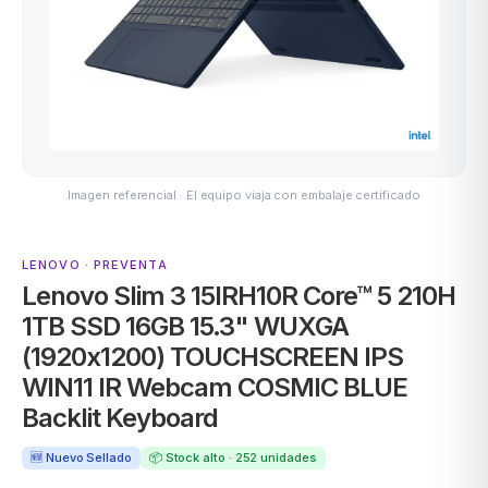
MSI
Imagen referencial · El equipo viaja con embalaje certificado
LENOVO · PREVENTA
Lenovo Slim 3 15IRH10R Core™ 5 210H
ACER
1TB SSD 16GB 15.3" WUXGA
(1920x1200) TOUCHSCREEN IPS
WIN11 IR Webcam COSMIC BLUE
Backlit Keyboard
🆕 Nuevo Sellado
📦 Stock alto · 252 unidades