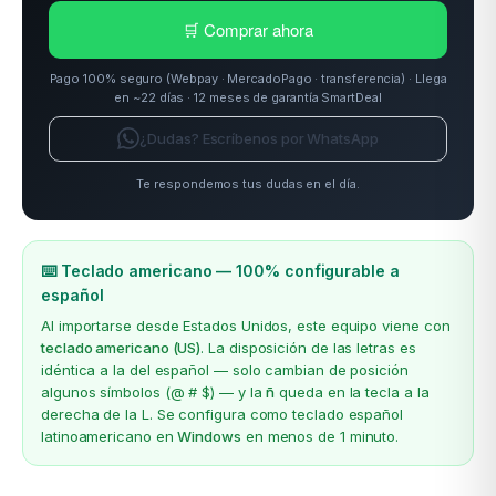
🛒 Comprar ahora
Pago 100% seguro (Webpay · MercadoPago · transferencia) · Llega
en ~22 días · 12 meses de garantía SmartDeal
¿Dudas? Escríbenos por WhatsApp
Te respondemos tus dudas en el día.
⌨️ Teclado americano — 100% configurable a
español
Al importarse desde Estados Unidos, este equipo viene con
teclado americano (US)
. La disposición de las letras es
idéntica a la del español — solo cambian de posición
algunos símbolos (@ # $) — y la
ñ
queda en la tecla a la
derecha de la L. Se configura como teclado español
latinoamericano en
Windows
en menos de 1 minuto.