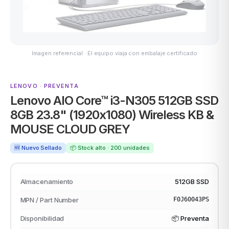
ASUS
Imagen referencial · El equipo viaja con embalaje certificado
LENOVO · PREVENTA
Lenovo AIO Core™ i3-N305 512GB SSD
8GB 23.8" (1920x1080) Wireless KB &
MOUSE CLOUD GREY
ACER
🆕 Nuevo Sellado
📦 Stock alto · 200 unidades
Almacenamiento
512GB SSD
MPN / Part Number
F0J60043PS
Disponibilidad
📦 Preventa