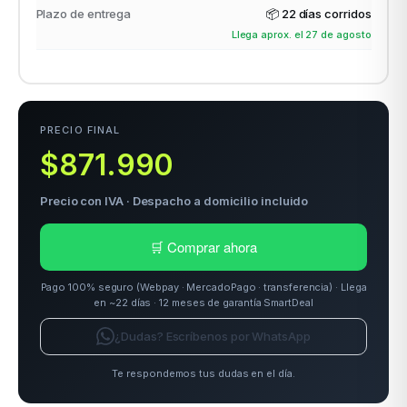
Plazo de entrega
📦
22 días corridos
Llega aprox. el 27 de agosto
odos →
PRECIO FINAL
$871.990
Precio con IVA · Despacho a domicilio incluido
🛒 Comprar ahora
Pago 100% seguro (Webpay · MercadoPago · transferencia) · Llega
en ~22 días · 12 meses de garantía SmartDeal
¿Dudas? Escríbenos por WhatsApp
Te respondemos tus dudas en el día.