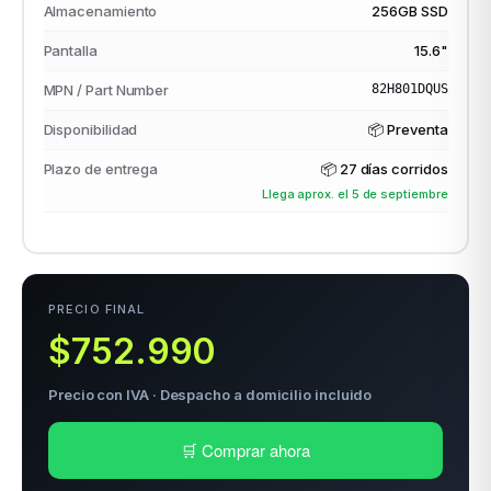
Almacenamiento
256GB SSD
Pantalla
15.6"
odos →
MPN / Part Number
82H801DQUS
Disponibilidad
📦 Preventa
Plazo de entrega
📦
27 días corridos
Llega aprox. el 5 de septiembre
PRECIO FINAL
$752.990
Precio con IVA · Despacho a domicilio incluido
🛒 Comprar ahora