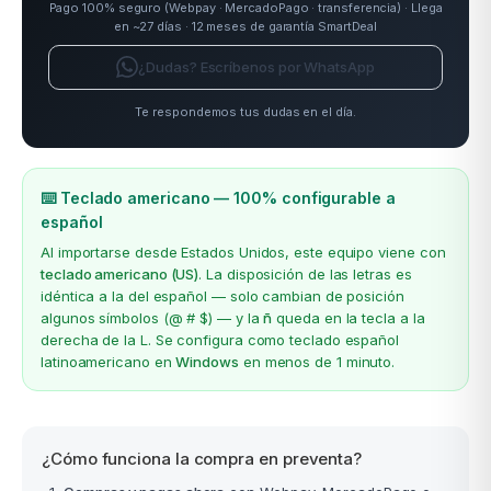
Pago 100% seguro (Webpay · MercadoPago · transferencia) · Llega
en ~27 días · 12 meses de garantía SmartDeal
¿Dudas? Escríbenos por WhatsApp
Te respondemos tus dudas en el día.
⌨️ Teclado americano — 100% configurable a
español
Al importarse desde Estados Unidos, este equipo viene con
teclado americano (US)
. La disposición de las letras es
idéntica a la del español — solo cambian de posición
algunos símbolos (@ # $) — y la
ñ
queda en la tecla a la
derecha de la L. Se configura como teclado español
latinoamericano en
Windows
en menos de 1 minuto.
¿Cómo funciona la compra en preventa?