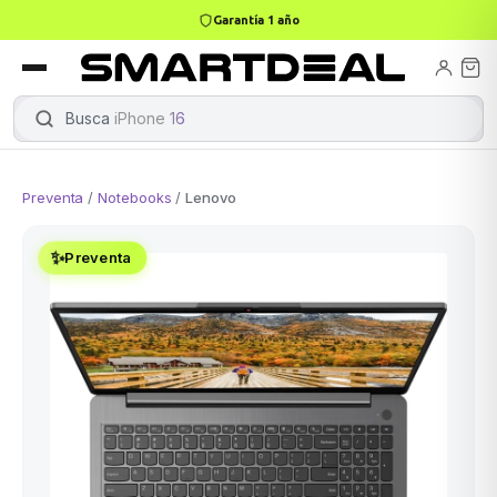
Garantía 1 año
books
Books
ktops
lets
Busca
iPhone 16
|
Preventa
/
Notebooks
/
Lenovo
Gamer
MacBook Air
Mini PC
✨
Preventa
odos →
odos →
Apple
odos →