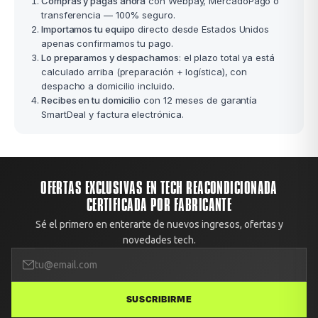
Compras y pagas ahora
con Webpay, MercadoPago o
transferencia — 100% seguro.
Importamos tu equipo
directo desde Estados Unidos
apenas confirmamos tu pago.
Lo preparamos y despachamos
: el plazo total ya está
calculado arriba (preparación + logística), con
despacho a domicilio incluido.
Recibes en tu domicilio
con 12 meses de garantía
SmartDeal y factura electrónica.
OFERTAS EXCLUSIVAS EN TECH REACONDICIONADA
CERTIFICADA POR FABRICANTE
Sé el primero en enterarte de nuevos ingresos, ofertas y
novedades tech.
SUSCRIBIRME