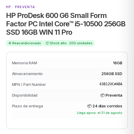
HP · PREVENTA
HP ProDesk 600 G6 Small Form
Factor PC Intel Core™ i5-10500 256GB
ASUS
SSD 16GB WIN 11 Pro
♻️ Reacondicionado
📦 Stock alto · 200 unidades
Memoria RAM
16GB
Almacenamiento
256GB SSD
ACER
MPN / Part Number
43B12UC#ABA
Disponibilidad
📦 Preventa
Plazo de entrega
📦
24 días corridos
Llega aprox. el 31 de agosto