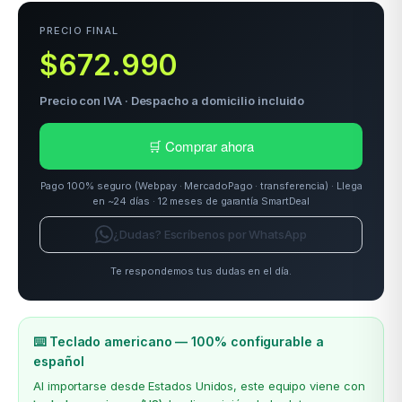
PRECIO FINAL
$672.990
odos →
Precio con IVA · Despacho a domicilio incluido
🛒 Comprar ahora
Pago 100% seguro (Webpay · MercadoPago · transferencia) · Llega
en ~24 días · 12 meses de garantía SmartDeal
¿Dudas? Escríbenos por WhatsApp
Te respondemos tus dudas en el día.
⌨️ Teclado americano — 100% configurable a
español
Al importarse desde Estados Unidos, este equipo viene con