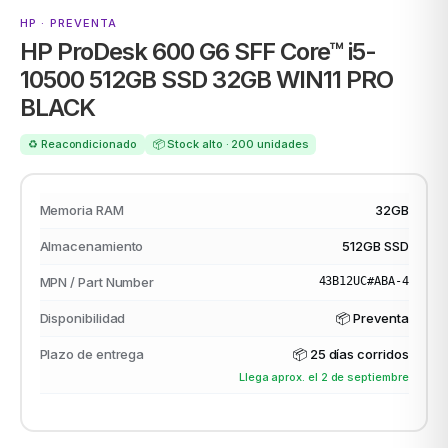
HP · PREVENTA
HP ProDesk 600 G6 SFF Core™ i5-
10500 512GB SSD 32GB WIN11 PRO
ASUS
BLACK
♻️ Reacondicionado
📦 Stock alto · 200 unidades
Memoria RAM
32GB
Almacenamiento
512GB SSD
ACER
MPN / Part Number
43B12UC#ABA-4
Disponibilidad
📦 Preventa
Plazo de entrega
📦
25 días corridos
Llega aprox. el 2 de septiembre