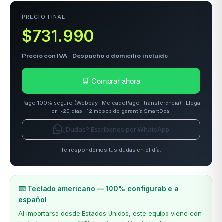
PRECIO FINAL
$731.990
odos →
Precio con IVA · Despacho a domicilio incluido
🛒 Comprar ahora
Pago 100% seguro (Webpay · MercadoPago · transferencia) · Llega
en ~25 días · 12 meses de garantía SmartDeal
¿Dudas? Escríbenos por WhatsApp
Te respondemos tus dudas en el día.
⌨️ Teclado americano — 100% configurable a
español
Al importarse desde Estados Unidos, este equipo viene con