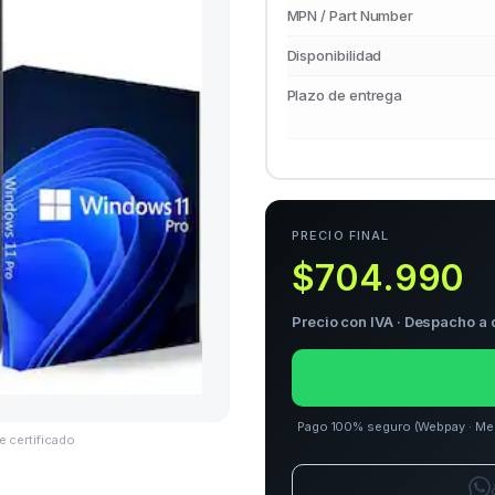
MPN / Part Number
Disponibilidad
Plazo de entrega
PRECIO FINAL
$704.990
Precio con IVA · Despacho a 
Pago 100% seguro (Webpay · Merca
e certificado