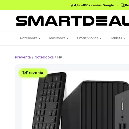
4,9 · +800 reseñas Google
·
Re
Notebooks
MacBooks
Smartphones
Tablets
Preventa
/
Notebooks
/
HP
✨
Preventa