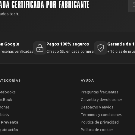
ADA CERTIFICADA POR FABRICANTE
ades tech.
en Google
Pagos 100% seguros
Garantía de 1
reseñas verificadas
Cifrado SSL en cada compra
+ 10 días de pru
ATEGORÍAS
AYUDA
otebooks
Preguntas frecuentes
acBook
Garantía y devoluciones
hones
Despacho y envíos
blets
Términos y condiciones
 Preventa
Política de privacidad
quidación
Política de cookies