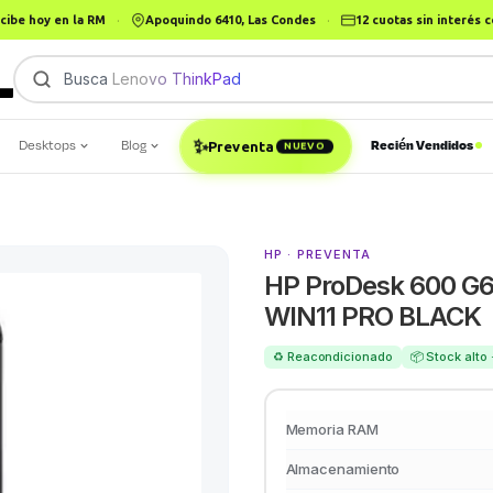
cibe hoy en la RM
·
Apoquindo 6410, Las Condes
·
12 cuotas sin interés
Busca
Lenovo ThinkPad
|
Desktops
Blog
Recién Vendidos
✨
Preventa
NUEVO
HP · PREVENTA
HP ProDesk 600 G6
WIN11 PRO BLACK
♻️ Reacondicionado
📦 Stock alto
Memoria RAM
Almacenamiento