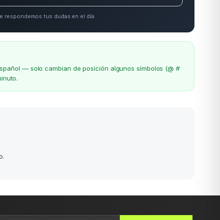
e respondemos tus dudas en el día.
el español — solo cambian de posición algunos símbolos (@ #
inuto.
o.