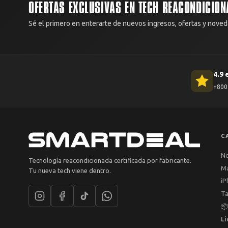
OFERTAS EXCLUSIVAS EN TECH REACONDICION
Sé el primero en enterarte de nuevos ingresos, ofertas y noved
4.9 
+800 
C
N
Tecnología reacondicionada certificada por fabricante.
M
Tu nueva tech viene dentro.
iP
Ta

Li