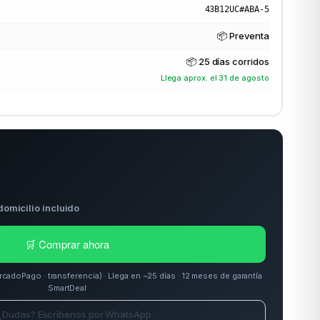
43B12UC#ABA-5
📦 Preventa
📦
25 días corridos
Llega aprox. el 31 de agosto
domicilio incluido
🛒 Comprar ahora
doPago · transferencia) · Llega en ~25 días · 12 meses de garantía
SmartDeal
¿Dudas? Escríbenos por WhatsApp