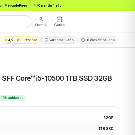
 con MercadoPago
·
Garantía 1 año
Cuenta
Carrito
4,9
· +800 reseñas
Garantía 1 año
10 días de prueba
 SFF Core™ i5-10500 1TB SSD 32GB
 · 198 unidades
32GB
1TB SSD