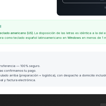
T
l
teclado americano (US)
. La disposición de las letras es idéntica a la d
gura como teclado español latinoamericano en
Windows
en menos de 1 m
nsferencia — 100% seguro.
as confirmamos tu pago.
lculado arriba (preparación + logística), con despacho a domicilio incluid
l y factura electrónica.