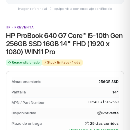
Imagen referencial · El equipo viaja con embalaje certificado
MSI
HP · PREVENTA
HP ProBook 640 G7 Core™ i5-10th Gen
256GB SSD 16GB 14" FHD (1920 x
1080) WIN11 Pro
♻️ Reacondicionado
⚡ Stock limitado · 1 uds
ACER
Almacenamiento
256GB SSD
Pantalla
14"
MPN / Part Number
HP640G7i516256R
Disponibilidad
📦 Preventa
Plazo de entrega
📦
29 días corridos
Llega aprox. el 7 de septiembre