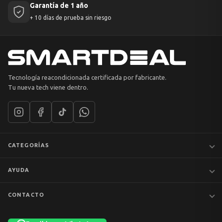
Garantía de 1 año
+ 10 días de prueba sin riesgo
Tecnología reacondicionada certificada por fabricante.
Tu nueva tech viene dentro.
CATEGORÍAS
Notebooks
AYUDA
MacBook
iPhones
Preguntas frecuentes
CONTACTO
Tablets
Garantía y devoluciones
Av. Apoquindo 6410, Of. 1409
📦 Preventa
Despacho y envíos
Las Condes, Santiago