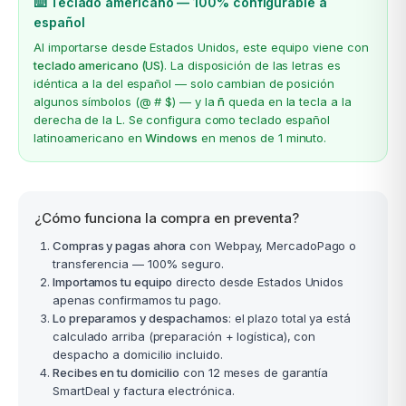
⌨️ Teclado americano — 100% configurable a
español
Al importarse desde Estados Unidos, este equipo viene con
teclado americano (US)
. La disposición de las letras es
idéntica a la del español — solo cambian de posición
algunos símbolos (@ # $) — y la
ñ
queda en la tecla a la
derecha de la L. Se configura como teclado español
latinoamericano en
Windows
en menos de 1 minuto.
¿Cómo funciona la compra en preventa?
Compras y pagas ahora
con Webpay, MercadoPago o
transferencia — 100% seguro.
Importamos tu equipo
directo desde Estados Unidos
apenas confirmamos tu pago.
Lo preparamos y despachamos
: el plazo total ya está
calculado arriba (preparación + logística), con
despacho a domicilio incluido.
Recibes en tu domicilio
con 12 meses de garantía
SmartDeal y factura electrónica.