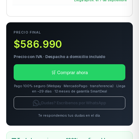
odos →
PRECIO FINAL
$586.990
Precio con IVA · Despacho a domicilio incluido
🛒 Comprar ahora
Pago 100% seguro (Webpay · MercadoPago · transferencia) · Llega
en ~29 días · 12 meses de garantía SmartDeal
¿Dudas? Escríbenos por WhatsApp
Te respondemos tus dudas en el día.