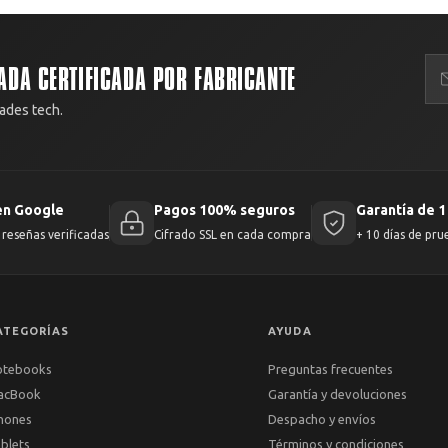
ADA CERTIFICADA POR FABRICANTE
ades tech.
en Google
Pagos 100% seguros
Garantía de 1
reseñas verificadas
Cifrado SSL en cada compra
+ 10 días de pru
ATEGORÍAS
AYUDA
otebooks
Preguntas frecuentes
acBook
Garantía y devoluciones
hones
Despacho y envíos
blets
Términos y condiciones