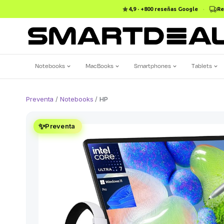
4,9 · +800 reseñas Google
·
Re
Notebooks
MacBooks
Smartphones
Tablets
Preventa
/
Notebooks
/
HP
✨
Preventa