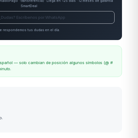
doPago · transferencia) · Llega en ~25 días · 12 meses de garantía
SmartDeal
¿Dudas? Escríbenos por WhatsApp
e respondemos tus dudas en el día.
el español — solo cambian de posición algunos símbolos (@ #
inuto.
o.