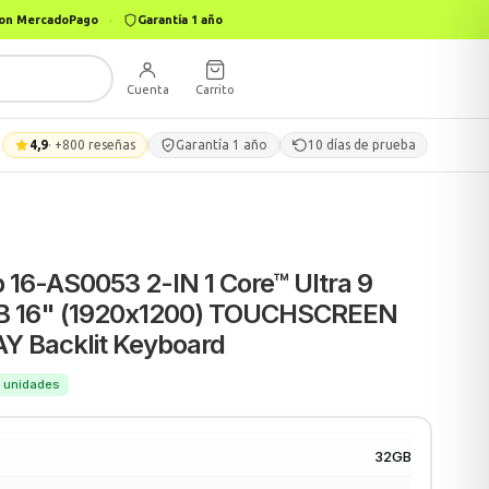
 con MercadoPago
·
Garantía 1 año
Cuenta
Carrito
4,9
· +800 reseñas
Garantía 1 año
10 días de prueba
 16-AS0053 2-IN 1 Core™ Ultra 9
B 16" (1920x1200) TOUCHSCREEN
Y Backlit Keyboard
10 unidades
32GB