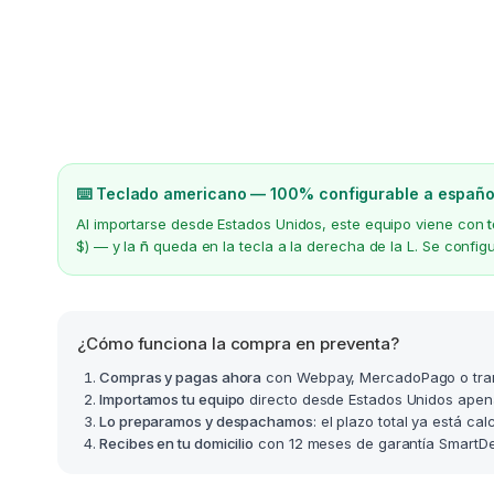
⌨️ Teclado americano — 100% configurable a españo
Al importarse desde Estados Unidos, este equipo viene con
$) — y la
ñ
queda en la tecla a la derecha de la L. Se confi
¿Cómo funciona la compra en preventa?
Compras y pagas ahora
con Webpay, MercadoPago o tra
Importamos tu equipo
directo desde Estados Unidos apen
Lo preparamos y despachamos
: el plazo total ya está ca
Recibes en tu domicilio
con 12 meses de garantía SmartDea