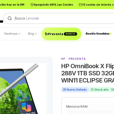
cibe hoy en la RM
·
Apoquindo 6410, Las Condes
·
12 cuotas sin interés
Busca
Lenovo Think
|
✨
Desktops
Blog
Recién Vendidos
Preventa
NUEVO
HP · PREVENTA
HP OmniBook X Flip
288V 1TB SSD 32G
WIN11 ECLIPSE GRA
🆕 Nuevo Sellado
📦 Stock alto · 
Memoria RAM