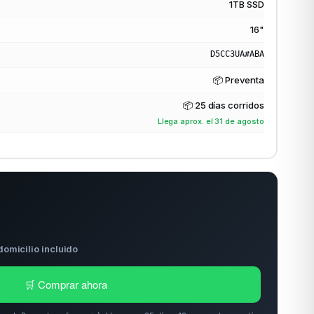
1TB SSD
16"
D5CC3UA#ABA
📦 Preventa
📦
25 días corridos
Llega aprox. el 31 de agosto
domicilio incluido
🛒 Comprar ahora