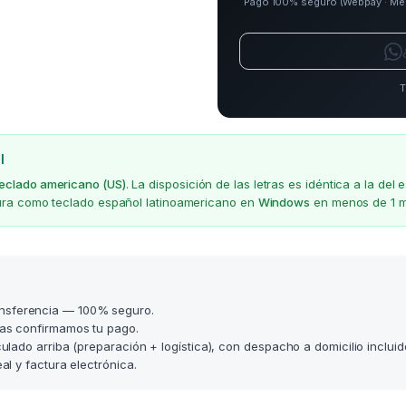
Pago 100% seguro (Webpay · Merca
T
l
teclado americano (US)
. La disposición de las letras es idéntica a la d
gura como teclado español latinoamericano en
Windows
en menos de 1 m
nsferencia — 100% seguro.
as confirmamos tu pago.
lculado arriba (preparación + logística), con despacho a domicilio incluid
l y factura electrónica.