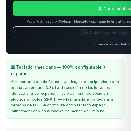
🛒 Comprar ahor
Pago 100% seguro (Webpay · MercadoPago · transferencia) · Llega
¿Dudas? Escríbenos po
Te respondemos tus dudas e
⌨️ Teclado americano — 100% configurable a
español
Al importarse desde Estados Unidos, este equipo viene con
teclado americano (US)
. La disposición de las letras es
idéntica a la del español — solo cambian de posición
algunos símbolos (@ # $) — y la
ñ
queda en la tecla a la
derecha de la L. Se configura como teclado español
latinoamericano en
Windows
en menos de 1 minuto.