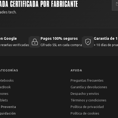
ADA CERTIFICADA POR FABRICANTE
ades tech.
en Google
Pagos 100% seguros
Garantía de 1
reseñas verificadas
Cifrado SSL en cada compra
+ 10 días de pru
ATEGORÍAS
AYUDA
otebooks
Preguntas frecuentes
acBook
Garantía y devoluciones
hones
Despacho y envíos
blets
Términos y condiciones
 Preventa
Política de privacidad
quidación
Política de cookies