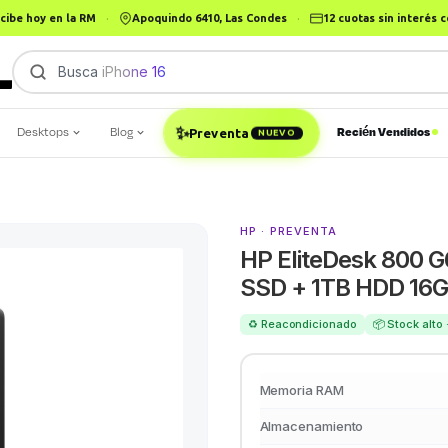
cibe hoy en la RM
·
Apoquindo 6410, Las Condes
·
12 cuotas sin interés
Busca
iPhone 16
|
Desktops
Blog
Recién Vendidos
✨
Preventa
NUEVO
HP · PREVENTA
HP EliteDesk 800 G
SSD + 1TB HDD 16G
♻️ Reacondicionado
📦 Stock alto
Memoria RAM
Almacenamiento