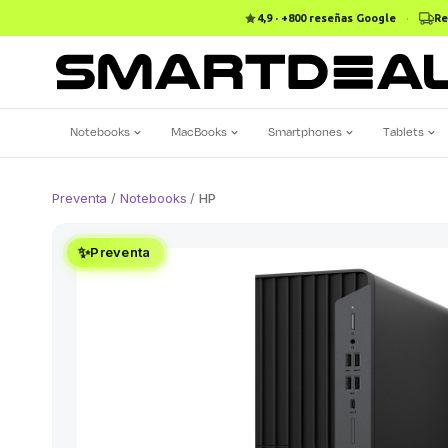
4,9 · +800 reseñas Google
·
Re
Notebooks
MacBooks
Smartphones
Tablets
Preventa
/
Notebooks
/
HP
✨
Preventa