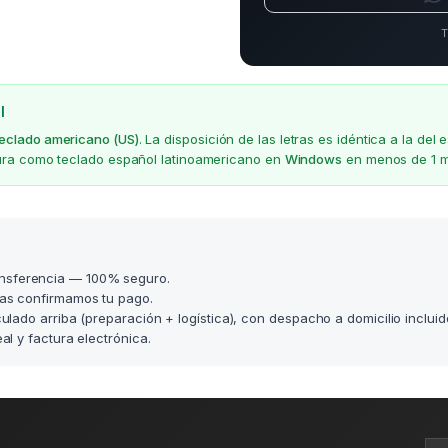
T
l
teclado americano (US)
. La disposición de las letras es idéntica a la d
gura como teclado español latinoamericano en
Windows
en menos de 1 m
nsferencia — 100% seguro.
as confirmamos tu pago.
lculado arriba (preparación + logística), con despacho a domicilio incluid
l y factura electrónica.