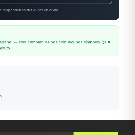
e respondemos tus dudas en el día.
el español — solo cambian de posición algunos símbolos (@ #
inuto.
o.