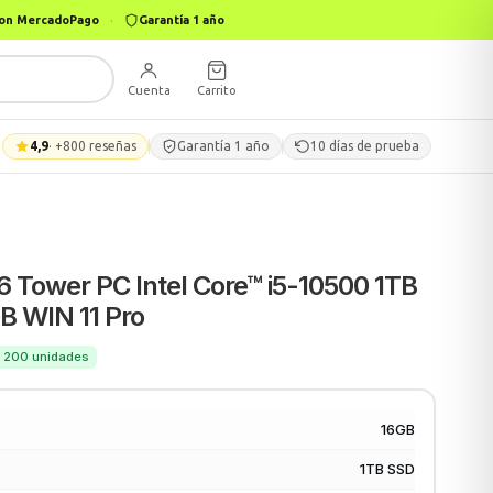
 con MercadoPago
·
Garantía 1 año
Cuenta
Carrito
4,9
· +800 reseñas
Garantía 1 año
10 días de prueba
6 Tower PC Intel Core™ i5-10500 1TB
B WIN 11 Pro
 · 200 unidades
16GB
1TB SSD