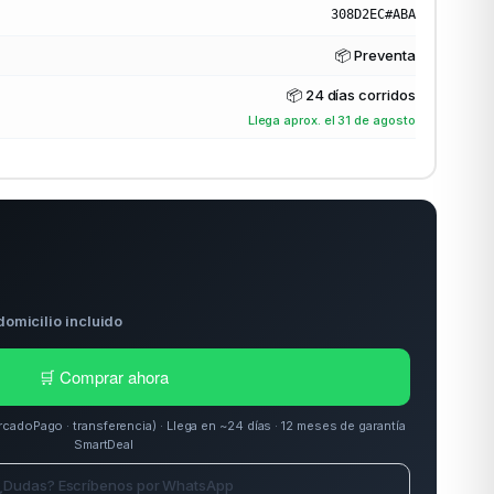
308D2EC#ABA
📦 Preventa
📦
24 días corridos
Llega aprox. el 31 de agosto
domicilio incluido
🛒 Comprar ahora
doPago · transferencia) · Llega en ~24 días · 12 meses de garantía
SmartDeal
¿Dudas? Escríbenos por WhatsApp