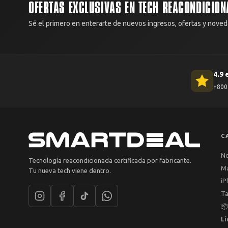
OFERTAS EXCLUSIVAS EN TECH REACONDICION
Sé el primero en enterarte de nuevos ingresos, ofertas y noved
4.9 
+800 
C
N
Tecnología reacondicionada certificada por fabricante.
M
Tu nueva tech viene dentro.
iP
Ta

Li