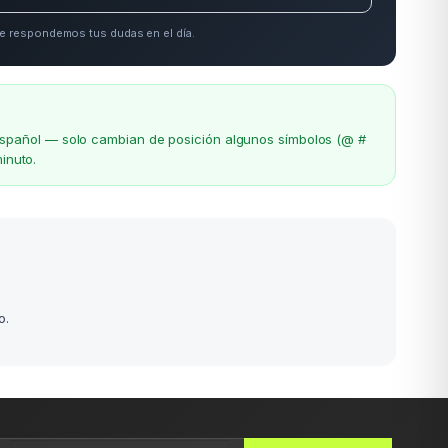
e respondemos tus dudas en el día.
el español — solo cambian de posición algunos símbolos (@ #
inuto.
o.