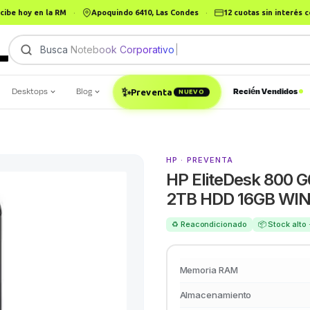
cibe hoy en la RM
·
Apoquindo 6410, Las Condes
·
12 cuotas sin interés
Busca
Notebook Corporativ
|
Desktops
Blog
Recién Vendidos
✨
Preventa
NUEVO
HP · PREVENTA
HP EliteDesk 800 G
2TB HDD 16GB WIN
♻️ Reacondicionado
📦 Stock alto
Memoria RAM
Almacenamiento