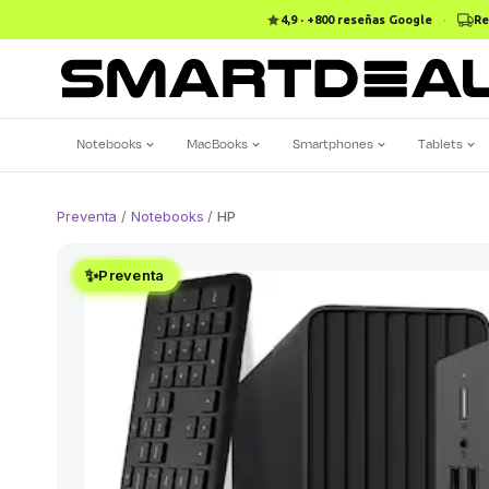
4,9 · +800 reseñas Google
·
Re
Notebooks
MacBooks
Smartphones
Tablets
Preventa
/
Notebooks
/
HP
✨
Preventa