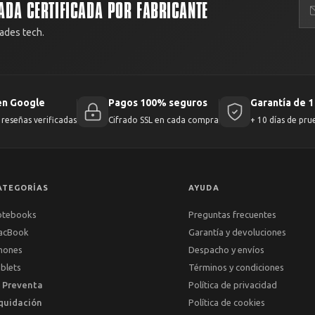
ADA CERTIFICADA POR FABRICANTE
ades tech.
en Google
Pagos 100% seguros
Garantía de 1
reseñas verificadas
Cifrado SSL en cada compra
+ 10 días de pru
ATEGORÍAS
AYUDA
otebooks
Preguntas frecuentes
acBook
Garantía y devoluciones
hones
Despacho y envíos
blets
Términos y condiciones
 Preventa
Política de privacidad
quidación
Política de cookies