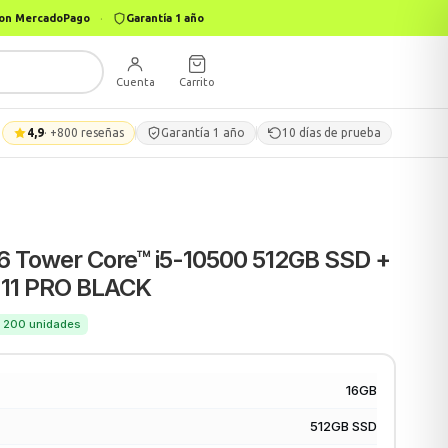
 con MercadoPago
·
Garantía 1 año
Cuenta
Carrito
4,9
· +800 reseñas
Garantía 1 año
10 días de prueba
6 Tower Core™ i5-10500 512GB SSD +
11 PRO BLACK
 · 200 unidades
16GB
512GB SSD