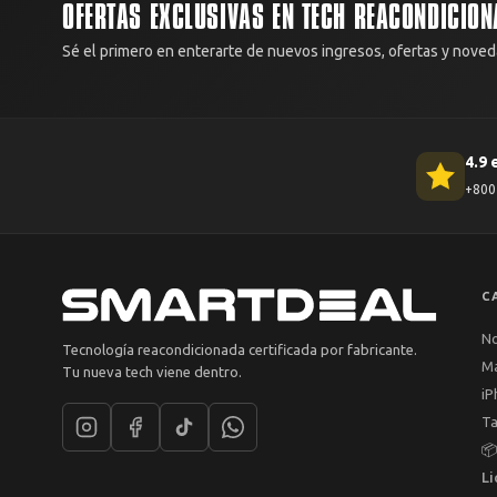
OFERTAS EXCLUSIVAS EN TECH REACONDICION
Sé el primero en enterarte de nuevos ingresos, ofertas y noved
4.9 
+800 
C
N
Tecnología reacondicionada certificada por fabricante.
M
Tu nueva tech viene dentro.
iP
Ta

Li