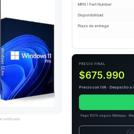
MPN / Part Number
Disponibilidad
Plazo de entrega
PRECIO FINAL
$675.990
Precio con IVA · Despacho a 
Pago 100% seguro (Webpay · Merca
e certificado