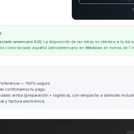
T
l
teclado americano (US)
. La disposición de las letras es idéntica a la d
gura como teclado español latinoamericano en
Windows
en menos de 1 m
nsferencia — 100% seguro.
as confirmamos tu pago.
lculado arriba (preparación + logística), con despacho a domicilio incluid
l y factura electrónica.