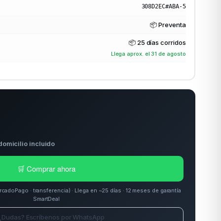
308D2EC#ABA-5
📦 Preventa
📦
25 días corridos
Llega aprox. el 31 de agosto
domicilio incluido
🛒 Comprar ahora
doPago · transferencia) · Llega en ~25 días · 12 meses de garantía
SmartDeal
¿Dudas? Escríbenos por WhatsApp