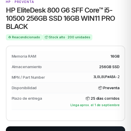
HP · PREVENTA
HP EliteDesk 800 G6 SFF Core™ i5-
ACER
10500 256GB SSD 16GB WIN11 PRO
BLACK
♻️ Reacondicionado
📦 Stock alto · 200 unidades
odos →
Memoria RAM
16GB
Almacenamiento
256GB SSD
MPN / Part Number
3L0L8UP#ABA-2
Disponibilidad
📦 Preventa
Plazo de entrega
📦
25 días corridos
Llega aprox. el 1 de septiembre