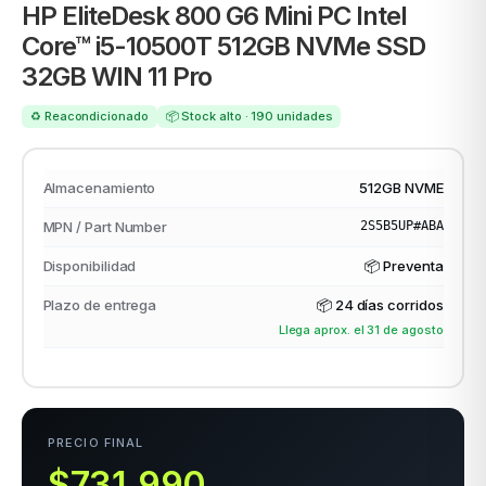
HP EliteDesk 800 G6 Mini PC Intel
Core™ i5-10500T 512GB NVMe SSD
32GB WIN 11 Pro
ASUS
♻️ Reacondicionado
📦 Stock alto · 190 unidades
Almacenamiento
512GB NVME
MPN / Part Number
2S5B5UP#ABA
Disponibilidad
📦 Preventa
ACER
Plazo de entrega
📦
24 días corridos
Llega aprox. el 31 de agosto
PRECIO FINAL
$731.990