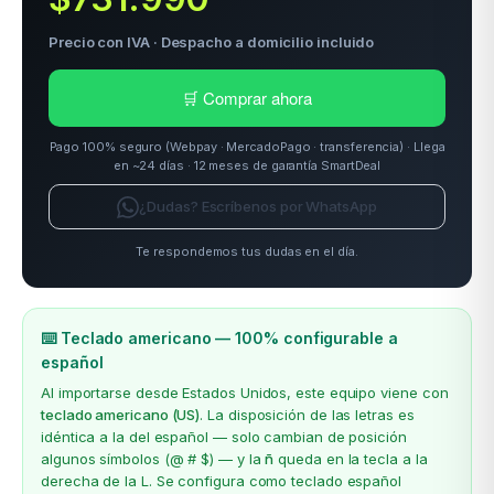
Precio con IVA · Despacho a domicilio incluido
odos →
🛒 Comprar ahora
Pago 100% seguro (Webpay · MercadoPago · transferencia) · Llega
en ~24 días · 12 meses de garantía SmartDeal
¿Dudas? Escríbenos por WhatsApp
Te respondemos tus dudas en el día.
⌨️ Teclado americano — 100% configurable a
español
Al importarse desde Estados Unidos, este equipo viene con
teclado americano (US)
. La disposición de las letras es
idéntica a la del español — solo cambian de posición
algunos símbolos (@ # $) — y la
ñ
queda en la tecla a la
derecha de la L. Se configura como teclado español