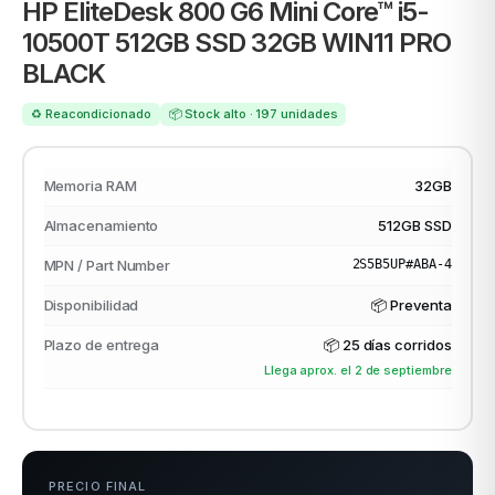
HP EliteDesk 800 G6 Mini Core™ i5-
10500T 512GB SSD 32GB WIN11 PRO
BLACK
ASUS
♻️ Reacondicionado
📦 Stock alto · 197 unidades
Memoria RAM
32GB
Almacenamiento
512GB SSD
MPN / Part Number
2S5B5UP#ABA-4
ACER
Disponibilidad
📦 Preventa
Plazo de entrega
📦
25 días corridos
Llega aprox. el 2 de septiembre
PRECIO FINAL