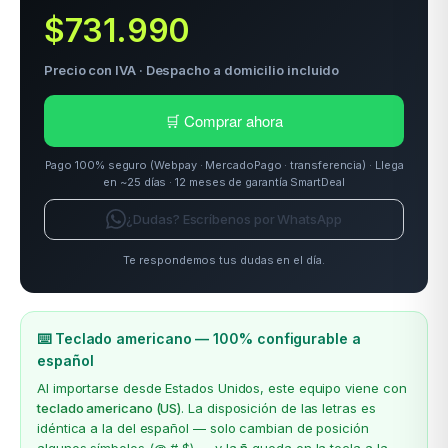
$731.990
Precio con IVA · Despacho a domicilio incluido
odos →
🛒 Comprar ahora
Pago 100% seguro (Webpay · MercadoPago · transferencia) · Llega
en ~25 días · 12 meses de garantía SmartDeal
¿Dudas? Escríbenos por WhatsApp
Te respondemos tus dudas en el día.
⌨️ Teclado americano — 100% configurable a
español
Al importarse desde Estados Unidos, este equipo viene con
teclado americano (US)
. La disposición de las letras es
idéntica a la del español — solo cambian de posición
algunos símbolos (@ # $) — y la
ñ
queda en la tecla a la