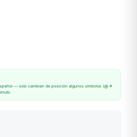
el español — solo cambian de posición algunos símbolos (@ #
inuto.