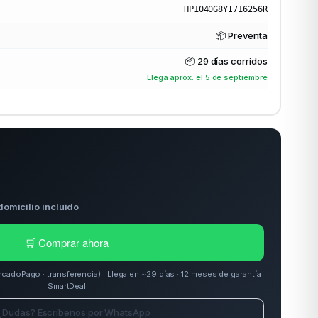
HP1040G8YI716256R
📦 Preventa
📦
29 días corridos
Llega aprox. el 5 de septiembre
domicilio incluido
🛒 Comprar ahora
doPago · transferencia) · Llega en ~29 días · 12 meses de garantía
SmartDeal
¿Dudas? Escríbenos por WhatsApp