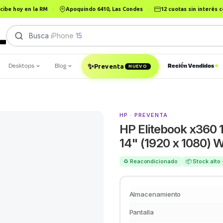
cibe hoy en la RM
·
Apoquindo 6410, Las Condes
·
12 cuotas sin interés
Busca
Desktops
Blog
Recién Vendidos
✨
Preventa
NUEVO
HP · PREVENTA
HP Elitebook x360
14" (1920 x 1080) W
♻️ Reacondicionado
📦 Stock alto
Almacenamiento
Pantalla