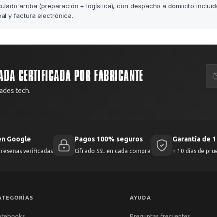
lculado arriba (preparación + logística), con despacho a domicilio incluid
l y factura electrónica.
ADA CERTIFICADA POR FABRICANTE
ades tech.
en Google
Pagos 100% seguros
Garantía de 1
reseñas verificadas
Cifrado SSL en cada compra
+ 10 días de pru
ATEGORÍAS
AYUDA
otebooks
Preguntas frecuentes