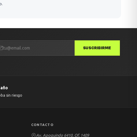
o.
SUSCRIBIRME
 año
eba sin riesgo
CONTACTO
Av. Apoquindo 6410, Of. 1409