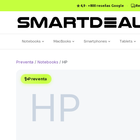
4,9 · +800 reseñas Google
·
Re
Notebooks
MacBooks
Smartphones
Tablets
Preventa
/
Notebooks
/
HP
✨
Preventa