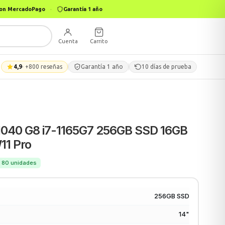
 con MercadoPago
·
Garantía 1 año
Cuenta
Carrito
4,9
· +800 reseñas
Garantía 1 año
10 días de prueba
 1040 G8 i7-1165G7 256GB SSD 16GB
11 Pro
 · 80 unidades
256GB SSD
14"