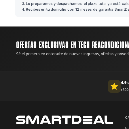
Lo preparamos y despachamos
: el plazo total ya está ca
Recibes en tu domicilio
con 12 meses de garantía SmartDea
OFERTAS EXCLUSIVAS EN TECH REACONDICION
Sé el primero en enterarte de nuevos ingresos, ofertas y noved
4.9 
+800 
C
N