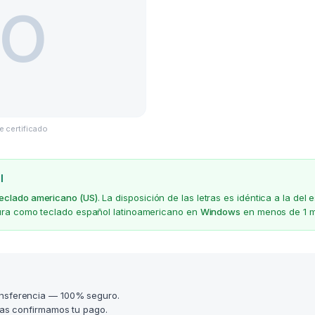
e certificado
l
teclado americano (US)
. La disposición de las letras es idéntica a la d
gura como teclado español latinoamericano en
Windows
en menos de 1 m
nsferencia — 100% seguro.
as confirmamos tu pago.