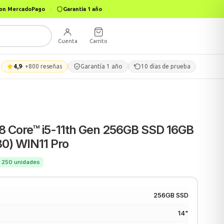
 con MercadoPago
·
Garantía 1 año
Cuenta
Carrito
4,9
· +800 reseñas
Garantía 1 año
10 días de prueba
8 Core™ i5-11th Gen 256GB SSD 16GB
80) WIN11 Pro
 · 250 unidades
256GB SSD
14"