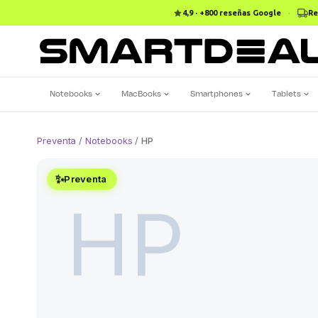
4,9 · +800 reseñas Google
·
Re
Notebooks
MacBooks
Smartphones
Tablets
Preventa
/
Notebooks
/
HP
✨
Preventa