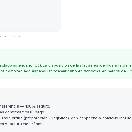
e certificado
l
teclado americano (US)
. La disposición de las letras es idéntica a la d
gura como teclado español latinoamericano en
Windows
en menos de 1 m
nsferencia — 100% seguro.
as confirmamos tu pago.
lculado arriba (preparación + logística), con despacho a domicilio incluid
l y factura electrónica.