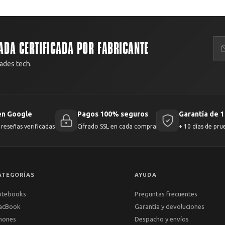
ADA CERTIFICADA POR FABRICANTE
ades tech.
en Google
Pagos 100% seguros
Garantía de 1
reseñas verificadas
Cifrado SSL en cada compra
+ 10 días de pru
ATEGORÍAS
AYUDA
otebooks
Preguntas frecuentes
acBook
Garantía y devoluciones
hones
Despacho y envíos