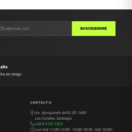
SUSCRIBIRME
 año
eba sin riesgo
CONTACTO
Av. Apoquindo 6410, Of. 1409
Las Condes, Santiago
+56 9 7753 1523
Lun–Vie 11:00–13:00 · 14:00–18:30 · Sáb 10:00–