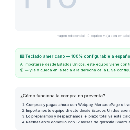
Imagen referencial · El equipo viaja con embalaj
⌨️ Teclado americano — 100% configurable a españo
Al importarse desde Estados Unidos, este equipo viene con
$) — y la
ñ
queda en la tecla a la derecha de la L. Se confi
¿Cómo funciona la compra en preventa?
Compras y pagas ahora
con Webpay, MercadoPago o tra
Importamos tu equipo
directo desde Estados Unidos apen
Lo preparamos y despachamos
: el plazo total ya está ca
Recibes en tu domicilio
con 12 meses de garantía SmartDea