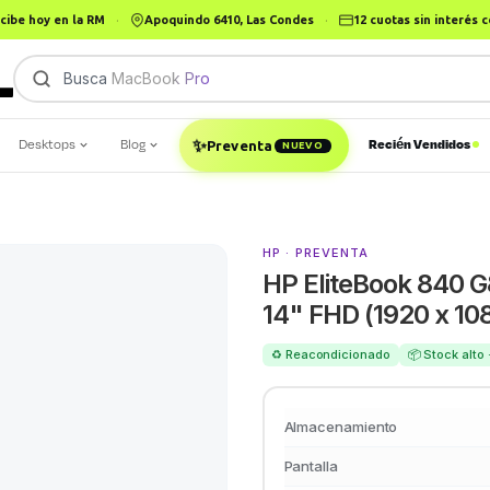
cibe hoy en la RM
·
Apoquindo 6410, Las Condes
·
12 cuotas sin interés
Busca
MacBook Pro
Desktops
Blog
Recién Vendidos
✨
Preventa
NUEVO
HP · PREVENTA
HP EliteBook 840 G
14" FHD (1920 x 10
♻️ Reacondicionado
📦 Stock alto
Almacenamiento
Pantalla