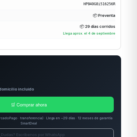
HP840G8i516256R
📦 Preventa
📦
29 días corridos
Llega aprox. el 4 de septiembre
domicilio incluido
🛒 Comprar ahora
doPago · transferencia) · Llega en ~29 días · 12 meses de garantía
SmartDeal
¿Dudas? Escríbenos por WhatsApp