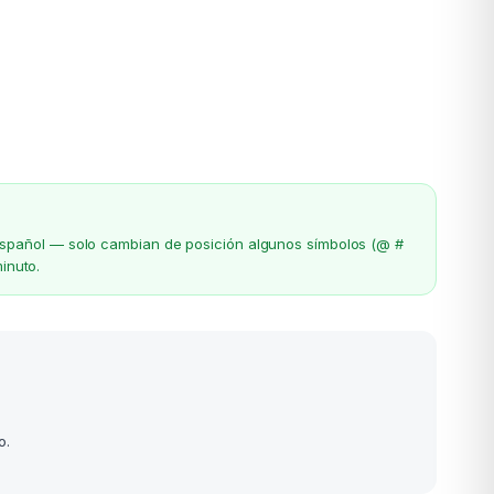
el español — solo cambian de posición algunos símbolos (@ #
inuto.
o.