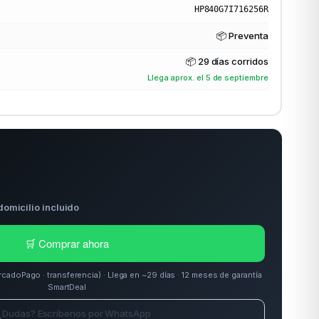
HP840G7I716256R
📦 Preventa
📦
29 días corridos
Llega aprox. el 5 de septiembre
domicilio incluido
🛒 Comprar ahora
doPago · transferencia) · Llega en ~29 días · 12 meses de garantía
SmartDeal
¿Dudas? Escríbenos por WhatsApp