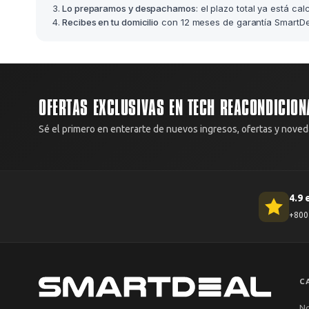
Lo preparamos y despachamos
: el plazo total ya está ca
Recibes en tu domicilio
con 12 meses de garantía SmartDea
OFERTAS EXCLUSIVAS EN TECH REACONDICION
Sé el primero en enterarte de nuevos ingresos, ofertas y noved
4.9 
+800 
C
N