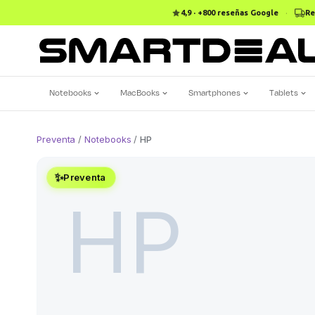
4,9 · +800 reseñas Google
·
Re
Notebooks
MacBooks
Smartphones
Tablets
Preventa
/
Notebooks
/
HP
✨
Preventa