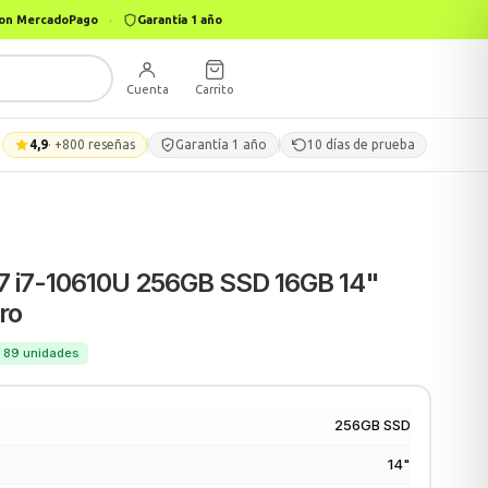
 con MercadoPago
·
Garantía 1 año
Cuenta
Carrito
4,9
· +800 reseñas
Garantía 1 año
10 días de prueba
G7 i7-10610U 256GB SSD 16GB 14"
ro
 · 89 unidades
256GB SSD
14"