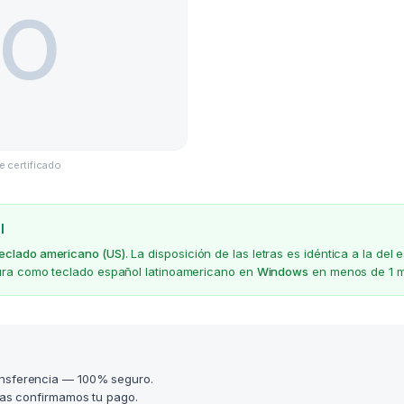
e certificado
l
teclado americano (US)
. La disposición de las letras es idéntica a la d
gura como teclado español latinoamericano en
Windows
en menos de 1 m
nsferencia — 100% seguro.
as confirmamos tu pago.