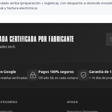
lculado arriba (preparación + logística), con despacho a domicilio incluid
l y factura electrónica.
ADA CERTIFICADA POR FABRICANTE
ades tech.
en Google
Pagos 100% seguros
Garantía de 1
reseñas verificadas
Cifrado SSL en cada compra
+ 10 días de pru
ATEGORÍAS
AYUDA
otebooks
Preguntas frecuentes