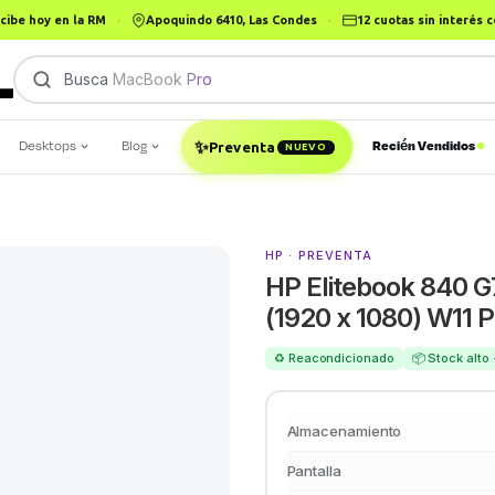
cibe hoy en la RM
·
Apoquindo 6410, Las Condes
·
12 cuotas sin interés
Busca
MacBook Pro
✨
Desktops
Blog
Recién Vendidos
Preventa
NUEVO
HP · PREVENTA
HP Elitebook 840 
(1920 x 1080) W11 P
♻️ Reacondicionado
📦 Stock alto
Almacenamiento
Pantalla