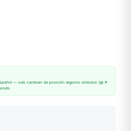
el español — solo cambian de posición algunos símbolos (@ #
inuto.