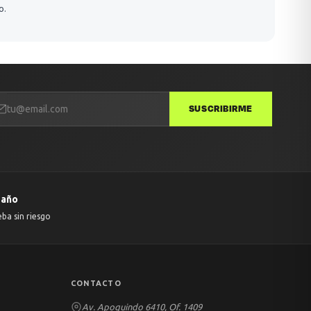
o.
SUSCRIBIRME
 año
eba sin riesgo
CONTACTO
Av. Apoquindo 6410, Of. 1409