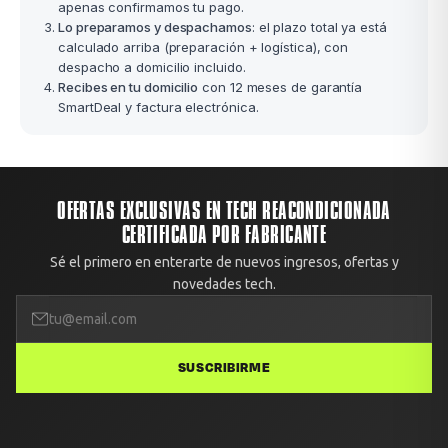
apenas confirmamos tu pago.
Lo preparamos y despachamos
: el plazo total ya está
calculado arriba (preparación + logística), con
despacho a domicilio incluido.
Recibes en tu domicilio
con 12 meses de garantía
SmartDeal y factura electrónica.
OFERTAS EXCLUSIVAS EN TECH REACONDICIONADA
CERTIFICADA POR FABRICANTE
Sé el primero en enterarte de nuevos ingresos, ofertas y
novedades tech.
SUSCRIBIRME