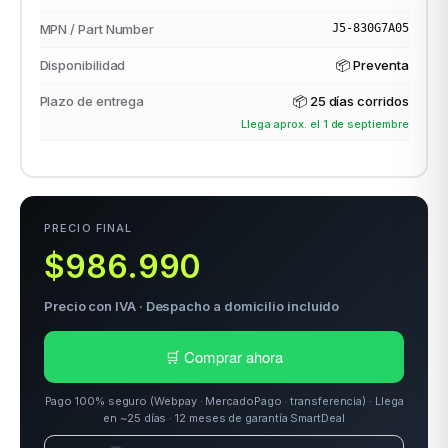
MPN / Part Number
J5-830G7A05
Disponibilidad
📦 Preventa
odos →
Plazo de entrega
📦
25 días corridos
Llega aprox. el 1 de septiembre
PRECIO FINAL
$986.990
Precio con IVA · Despacho a domicilio incluido
🛒 Comprar ahora
Pago 100% seguro (Webpay · MercadoPago · transferencia) · Llega
en ~25 días · 12 meses de garantía SmartDeal