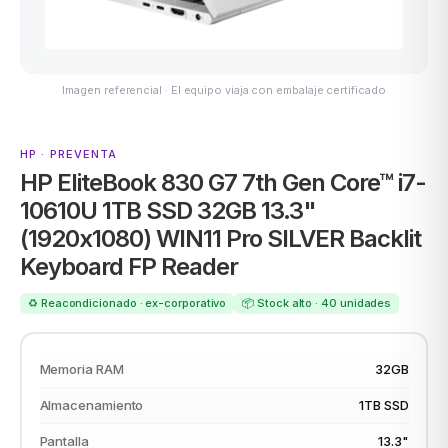
Imagen referencial · El equipo viaja con embalaje certificado
ASUS
HP · PREVENTA
HP EliteBook 830 G7 7th Gen Core™ i7-
10610U 1TB SSD 32GB 13.3"
(1920x1080) WIN11 Pro SILVER Backlit
Keyboard FP Reader
ACER
♻️ Reacondicionado · ex-corporativo
📦 Stock alto · 40 unidades
Memoria RAM
32GB
Almacenamiento
1TB SSD
Pantalla
13.3"