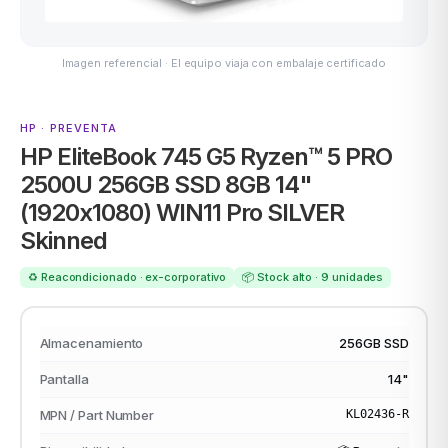
Imagen referencial · El equipo viaja con embalaje certificado
ASUS
HP · PREVENTA
HP EliteBook 745 G5 Ryzen™ 5 PRO
2500U 256GB SSD 8GB 14"
(1920x1080) WIN11 Pro SILVER
Skinned
ACER
♻️ Reacondicionado · ex-corporativo
📦 Stock alto · 9 unidades
Almacenamiento
256GB SSD
Pantalla
14"
MPN / Part Number
KL02436-R