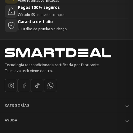
+800 reseñas verificadas
Pagos 100% seguros
Cifrado SSL en cada compra
Garantía de 1 año
+ 10 días de prueba sin riesgo
Tecnología reacondicionada certificada por fabricante.
Tu nueva tech viene dentro.
CATEGORÍAS
Notebooks
AYUDA
MacBook
iPhones
Preguntas frecuentes