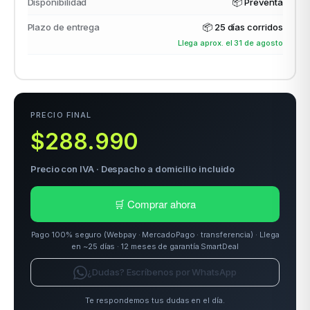
Disponibilidad
📦 Preventa
Plazo de entrega
📦
25 días corridos
Llega aprox. el 31 de agosto
odos →
PRECIO FINAL
$288.990
Precio con IVA · Despacho a domicilio incluido
🛒 Comprar ahora
Pago 100% seguro (Webpay · MercadoPago · transferencia) · Llega
en ~25 días · 12 meses de garantía SmartDeal
¿Dudas? Escríbenos por WhatsApp
Te respondemos tus dudas en el día.