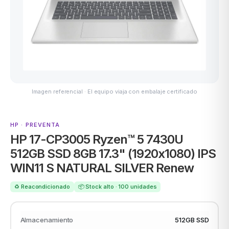
ASUS
Imagen referencial · El equipo viaja con embalaje certificado
HP · PREVENTA
HP 17-CP3005 Ryzen™ 5 7430U
ACER
512GB SSD 8GB 17.3" (1920x1080) IPS
WIN11 S NATURAL SILVER Renew
♻️ Reacondicionado
📦 Stock alto · 100 unidades
Almacenamiento
512GB SSD