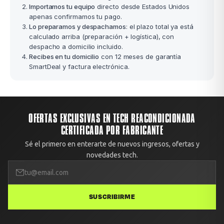
Importamos tu equipo
directo desde Estados Unidos
apenas confirmamos tu pago.
Lo preparamos y despachamos
: el plazo total ya está
calculado arriba (preparación + logística), con
despacho a domicilio incluido.
Recibes en tu domicilio
con 12 meses de garantía
SmartDeal y factura electrónica.
OFERTAS EXCLUSIVAS EN TECH REACONDICIONADA
CERTIFICADA POR FABRICANTE
Sé el primero en enterarte de nuevos ingresos, ofertas y
novedades tech.
SUSCRIBIRME