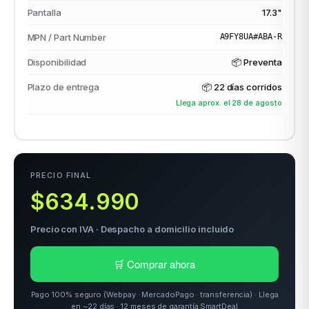
Pantalla
17.3"
MPN / Part Number
A9FY8UA#ABA-R
odos →
Disponibilidad
📦 Preventa
Plazo de entrega
📦
22 días corridos
Llega aprox. el 28 de agosto
PRECIO FINAL
$634.990
Precio con IVA · Despacho a domicilio incluido
🛒 Comprar ahora
Pago 100% seguro (Webpay · MercadoPago · transferencia) · Llega
en ~22 días · 12 meses de garantía SmartDeal