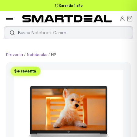
Garantía 1 año
books
Books
ktops
lets
Busca
Notebook Gamer
|
Preventa
/
Notebooks
/
HP
Gamer
MacBook Air
Mini PC
✨
Preventa
odos →
odos →
Apple
odos →