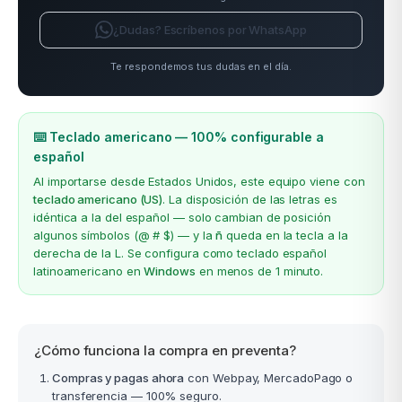
¿Dudas? Escríbenos por WhatsApp
Te respondemos tus dudas en el día.
⌨️ Teclado americano — 100% configurable a
español
Al importarse desde Estados Unidos, este equipo viene con
teclado americano (US)
. La disposición de las letras es
idéntica a la del español — solo cambian de posición
algunos símbolos (@ # $) — y la
ñ
queda en la tecla a la
derecha de la L. Se configura como teclado español
latinoamericano en
Windows
en menos de 1 minuto.
¿Cómo funciona la compra en preventa?
Compras y pagas ahora
con Webpay, MercadoPago o
transferencia — 100% seguro.