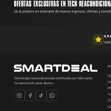
OFERTAS EXCLUSIVAS EN TECH REACONDICION
Sé el primero en enterarte de nuevos ingresos, ofertas y noved
4.9 
+800 
C
N
Tecnología reacondicionada certificada por fabricante.
M
Tu nueva tech viene dentro.
iP
Ta

Li