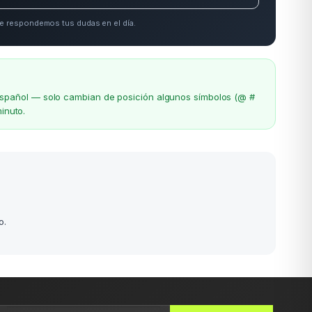
e respondemos tus dudas en el día.
el español — solo cambian de posición algunos símbolos (@ #
inuto.
o.