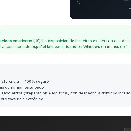
T
l
teclado americano (US)
. La disposición de las letras es idéntica a la d
gura como teclado español latinoamericano en
Windows
en menos de 1 m
nsferencia — 100% seguro.
as confirmamos tu pago.
lculado arriba (preparación + logística), con despacho a domicilio incluid
l y factura electrónica.