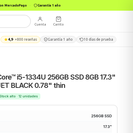
 con MercadoPago
·
Garantía 1 año
Cuenta
Carrito
4,9
· +800 reseñas
Garantía 1 año
10 días de prueba
re™ i5-1334U 256GB SSD 8GB 17.3"
JET BLACK 0.78" thin
Stock alto · 12 unidades
256GB SSD
17.3"