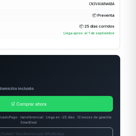
CN3V4UAR#ABA
📦 Preventa
📦
25 días corridos
Llega aprox. el 1 de septiembre
domicilio incluido
🛒 Comprar ahora
doPago · transferencia) · Llega en ~25 días · 12 meses de garantía
SmartDeal
¿Dudas? Escríbenos por WhatsApp