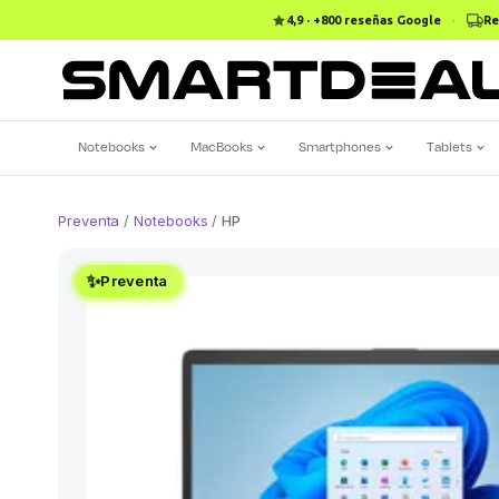
4,9 · +800 reseñas Google
·
Re
Notebooks
MacBooks
Smartphones
Tablets
Preventa
/
Notebooks
/
HP
✨
Preventa