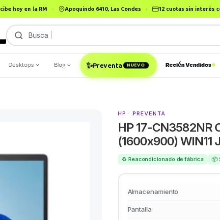
cibe hoy en la RM
·
Apoquindo 6410, Las Condes
·
12 cuotas sin interés
Busca
iP
Desktops
Blog
Recién Vendidos
✨
Preventa
NUEVO
HP · PREVENTA
HP 17-CN3582NR Co
(1600x900) WIN11 
♻️ Reacondicionado de fábrica
📦 
Almacenamiento
Pantalla