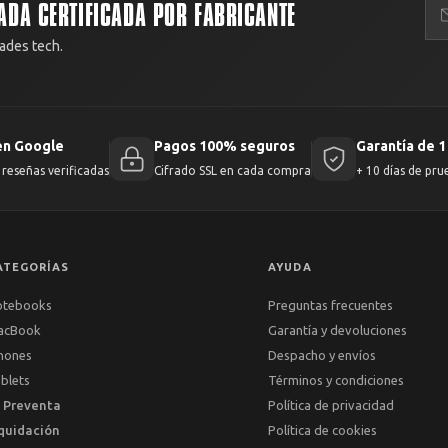
ADA CERTIFICADA POR FABRICANTE
ades tech.
en Google
Pagos 100% seguros
Garantía de 1
reseñas verificadas
Cifrado SSL en cada compra
+ 10 días de pru
ATEGORÍAS
AYUDA
otebooks
Preguntas frecuentes
acBook
Garantía y devoluciones
hones
Despacho y envíos
blets
Términos y condiciones
 Preventa
Política de privacidad
quidación
Política de cookies